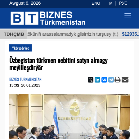
Awgust 8, 2026
ENG
TM
РУС
Toggl
navig
$12935,18
ýan köküniň arassalanmadyk glisirrizin turşusy (t.)
TDHÇMB
Ykdysadyýet
Özbegistan türkmen nebitini satyn almagy
meýilleşdirýär
BIZNES TÜRKMENISTAN
13:32
26.01.2023