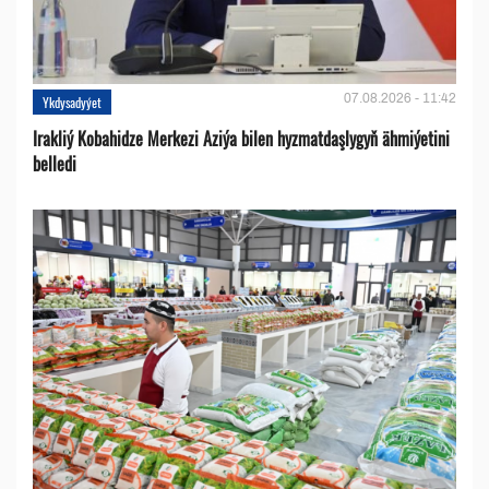
07.08.2026 - 11:42
Ykdysadyýet
Irakliý Kobahidze Merkezi Aziýa bilen hyzmatdaşlygyň ähmiýetini
belledi