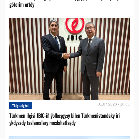
göterim artdy
31.07.2026 - 16:53
Ykdysadyýet
Türkmen ilçisi JBIC-iň ýolbaşçysy bilen Türkmenistandaky iri
ykdysady taslamalary maslahatlaşdy