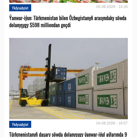
05.08.2026 - 14:35
Ykdysadyýet
Ýanwar-iýun: Türkmenistan bilen Özbegistanyň arasyndaky söwda
dolanyşygy $598 milliondan geçdi
04.08.2026 - 16:57
Ykdysadyýet
Türkmenistanyň daşary söwda dolanyşygy ýanwar-iýul aýlarynda 9