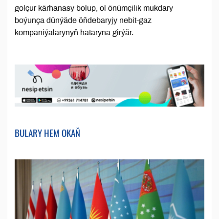
golçur kärhanasy bolup, ol önümçilik mukdary
boýunça dünýäde öňdebaryjy nebit-gaz
kompaniýalarynyň hataryna girýär.
BULARY HEM OKAŇ