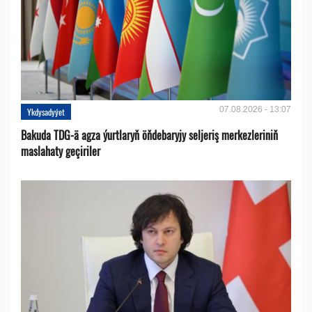
07.08.2026 - 13:07
Ykdysadyýet
Bakuda TDG-ä agza ýurtlaryň öňdebaryjy seljeriş merkezleriniň
maslahaty geçiriler