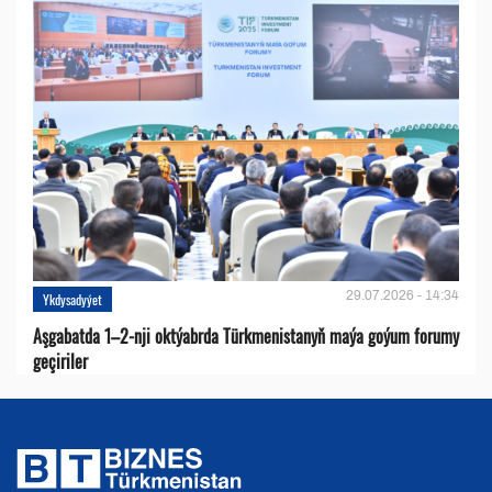
29.07.2026 - 14:34
Ykdysadyýet
Aşgabatda 1–2-nji oktýabrda Türkmenistanyň maýa goýum forumy
geçiriler