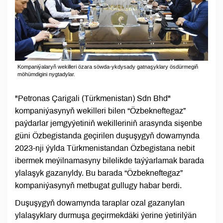
Kompaniýalaryň wekilleri özara söwda-ykdysady gatnaşyklary ösdürmegiň
möhümdigini nygtadylar.
"Petronas Çarigali (Türkmenistan) Sdn Bhd"
kompaniýasynyň wekilleri bilen “Özbekneftegaz”
paýdarlar jemgyýetiniň wekilleriniň arasynda sişenbe
güni Özbegistanda geçirilen duşuşygyň dowamynda
2023-nji ýylda Türkmenistandan Özbegistana nebit
ibermek meýilnamasyny bilelikde taýýarlamak barada
ylalaşyk gazanyldy. Bu barada “Özbekneftegaz”
kompaniýasynyň metbugat gullugy habar berdi.
Duşuşygyň dowamynda taraplar ozal gazanylan
ylalaşyklary durmuşa geçirmekdäki ýerine ýetirilýän