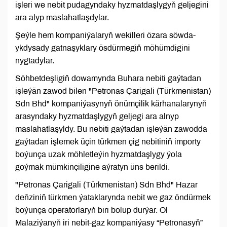
işleri we nebit pudagyndaky hyzmatdaşlygyň geljegini
ara alyp maslahatlaşdylar.
Şeýle hem kompaniýalaryň wekilleri özara söwda-
ykdysady gatnaşyklary ösdürmegiň möhümdigini
nygtadylar.
Söhbetdeşligiň dowamynda Buhara nebiti gaýtadan
işleýän zawod bilen "Petronas Çarigali (Türkmenistan)
Sdn Bhd" kompaniýasynyň önümçilik kärhanalarynyň
arasyndaky hyzmatdaşlygyň geljegi ara alnyp
maslahatlaşyldy. Bu nebiti gaýtadan işleýän zawodda
gaýtadan işlemek üçin türkmen çig nebitiniň importy
boýunça uzak möhletleýin hyzmatdaşlygy ýola
goýmak mümkinçiligine aýratyn üns berildi.
"Petronas Çarigali (Türkmenistan) Sdn Bhd" Hazar
deňziniň türkmen ýataklarynda nebit we gaz öndürmek
boýunça operatorlaryň biri bolup durýar. Ol
Malaziýanyň iri nebit-gaz kompaniýasy “Petronasyň”