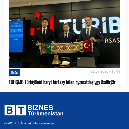
22.07.2026 - 15:49
Birža
TDHÇMB Türkiýäniň haryt biržasy bilen hyzmatdaşlygy ösdürýär
© 2026 BT. Ähli hukuklar goralandyr.