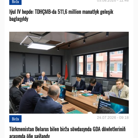
03.08.2026 - 12:48
Birža
Iýul IV hepde: TDHÇMB-da 511,6 million manatlyk geleşik
baglaşyldy
24.07.2026 - 09:18
Birža
Türkmenistan Belarus bilen birža söwdasynda GDA döwletleriniň
arasynda öňe saýlandy