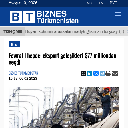
Awgust 9, 2026
ENG
TM
РУС
Toggl
navig
$12935,
TDHÇMB
Buýan köküniň arassalanmadyk glisirrizin turşusy (t.)
Birža
Fewral I hepde: eksport geleşikleri $77 milliondan
geçdi
BIZNES TÜRKMENISTAN
10:57
06.02.2023