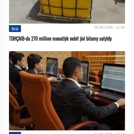
06.08.2026 - 11:06
Birža
TDHÇMB-da 270 million manatlyk nebit ýol bitumy satyldy