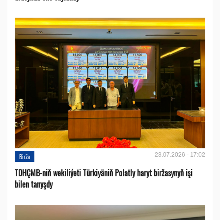
23.07.2026 - 17:02
Birža
TDHÇMB-niň wekiliýeti Türkiyäniň Polatly haryt biržasynyň işi
bilen tanyşdy