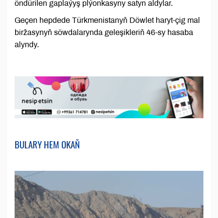
öndürilen gaplaýyş plýonkasyny satyn aldylar.
Geçen hepdede Türkmenistanyň Döwlet haryt-çig mal
biržasynyň söwdalarynda geleşikleriň 46-sy hasaba
alyndy.
BULARY HEM OKAŇ