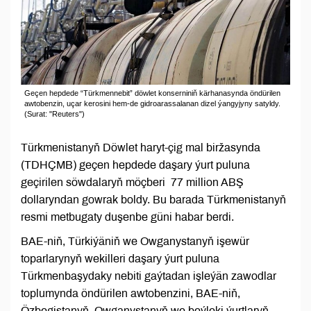
Geçen hepdede “Türkmennebit” döwlet konserniniň kärhanasynda öndürilen
awtobenzin, uçar kerosini hem-de gidroarassalanan dizel ýangyjyny satyldy.
(Surat: "Reuters")
Türkmenistanyň Döwlet haryt-çig mal biržasynda
(TDHÇMB) geçen hepdede daşary ýurt puluna
geçirilen söwdalaryň möçberi 77 million ABŞ
dollaryndan gowrak boldy. Bu barada Türkmenistanyň
resmi metbugaty duşenbe güni habar berdi.
BAE-niň, Türkiýäniň we Owganystanyň işewür
toparlarynyň wekilleri daşary ýurt puluna
Türkmenbaşydaky nebiti gaýtadan işleýän zawodlar
toplumynda öndürilen awtobenzini, BAE-niň,
Özbegistanyň, Owganystanyň we beýleki ýurtlaryň