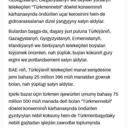
telekeçileri “Türkmennebit” döwlet konserniniň
kärhanasynda öndürilen uçar kerosinini hem-de
gidroarassalanan dizel ýangyjyny satyn aldylar.
Bulardan başga-da, daşary ýurt puluna Türkiýäniň,
Gazagystanyň, Gyrgyzystanyň, Ermenistanyň,
Irlandiýanyň we Serbiýanyň telekeçileri boýalan
tüýjümek önümleri, nah ýüplük, buýan köküniň gury
ergini we portlandsement satyn aldylar.
BAE-niň, Türkiýäniň telekeçileri manat serişdesine
jemi bahasy 25 million 396 müň manatdan gowrak
bolan, nah ýüplügi satyn aldylar.
Içerki bazar üçin türkmen işewürleri umumy bahasy 75
million 500 müň manada deň bolan “Türkmennebit”
döwlet konserniniň kärhanasynda öndürilen
gyzdyrylan nebit koksuny hem-de Türkmenbaşydaky
nebiti gaýtadan işleýän zawodlar toplumynda