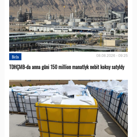
08.08.2026 - 09:25
Birža
TDHÇMB-da anna güni 150 million manatlyk nebit koksy satyldy