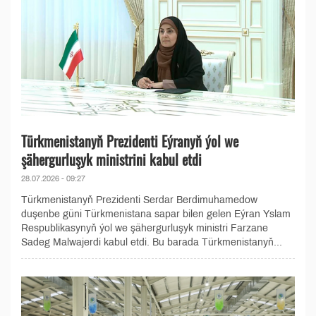
Türkmenistanyň Prezidenti Eýranyň ýol we
şähergurluşyk ministrini kabul etdi
28.07.2026 - 09:27
Türkmenistanyň Prezidenti Serdar Berdimuhamedow
duşenbe güni Türkmenistana sapar bilen gelen Eýran Yslam
Respublikasynyň ýol we şähergurluşyk ministri Farzane
Sadeg Malwajerdi kabul etdi. Bu barada Türkmenistanyň...