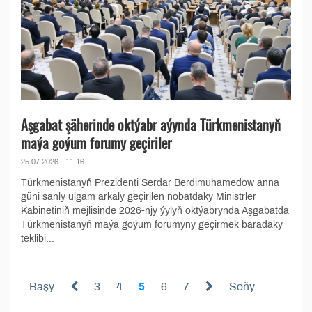
Aşgabat şäherinde oktýabr aýynda Türkmenistanyň
maýa goýum forumy geçiriler
25.07.2026 - 11:16
Türkmenistanyň Prezidenti Serdar Berdimuhamedow anna
güni sanly ulgam arkaly geçirilen nobatdaky Ministrler
Kabinetiniň mejlisinde 2026-njy ýylyň oktýabrynda Aşgabatda
Türkmenistanyň maýa goýum forumyny geçirmek baradaky
teklibi...
Başy
3
4
5
6
7
Soňy