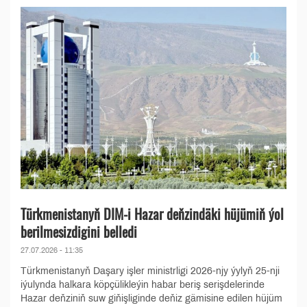
Türkmenistanyň DIM-i Hazar deňzindäki hüjümiň ýol
berilmesizdigini belledi
27.07.2026 - 11:35
Türkmenistanyň Daşary işler ministrligi 2026-njy ýylyň 25-nji
iýulynda halkara köpçülikleýin habar beriş serişdelerinde
Hazar deňziniň suw giňişliginde deňiz gämisine edilen hüjüm