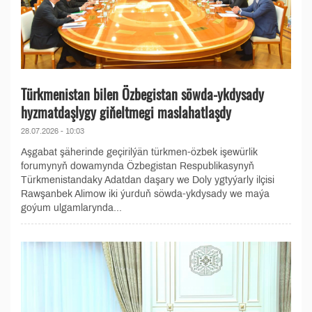
Türkmenistan bilen Özbegistan söwda-ykdysady
hyzmatdaşlygy giňeltmegi maslahatlaşdy
28.07.2026 - 10:03
Aşgabat şäherinde geçirilýän türkmen-özbek işewürlik
forumynyň dowamynda Özbegistan Respublikasynyň
Türkmenistandaky Adatdan daşary we Doly ygtyýarly ilçisi
Rawşanbek Alimow iki ýurduň söwda-ykdysady we maýa
goýum ulgamlarynda...