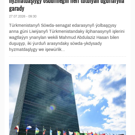
hyzmatdaşlygy ösdürmegiň ileri tutulýan ugurlaryna
garady
27.07.2026 - 09:30
Türkmenistanyň Söwda-senagat edarasynyň ýolbaşçysy
anna güni Liwiýanyň Türkmenistandaky ilçihanasynyň işlerini
wagtlaýyn ynanylan wekili Mahmud Abdulaziz Hasan bilen
duşuşyp, iki ýurduň arasyndaky söwda-ykdysady
hyzmatdaşlygy we işewürlik...