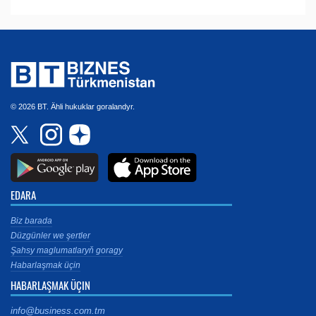
© 2026 BT. Ähli hukuklar goralandyr.
EDARA
Biz barada
Düzgünler we şertler
Şahsy maglumatlaryň goragy
Habarlaşmak üçin
HABARLAŞMAK ÜÇIN
info@business.com.tm