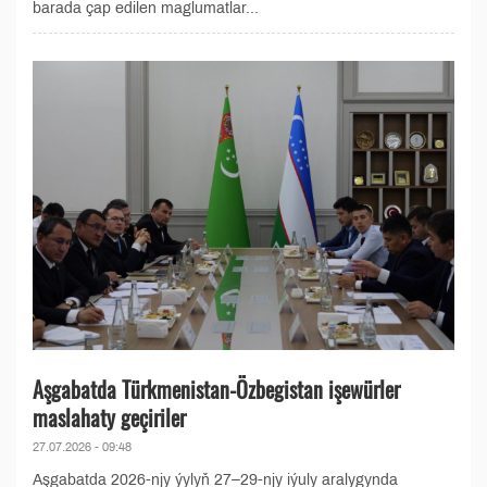
barada çap edilen maglumatlar...
Aşgabatda Türkmenistan-Özbegistan işewürler
maslahaty geçiriler
27.07.2026 - 09:48
Aşgabatda 2026-njy ýylyň 27–29-njy iýuly aralygynda