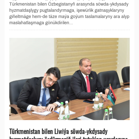
Türkmenistan bilen Özbegistanyň arasynda söwda-ykdysady
hyzmatdaşlygy pugtalandyrmaga, işewürlik gatnaşyklaryny
giňeltmäge hem-de täze maýa goýum taslamalaryny ara alyp
maslahatlaşmaga gönükdirilen...
Türkmenistan bilen Liwiýa söwda-ykdysady