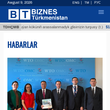
Awgust 9, 2026
ENG
TM
РУС
Toggl
navig
$12935,18
Buýan köküniň arassalanmadyk glisirrizin turşusy (t.)
TDHÇMB
HABARLAR