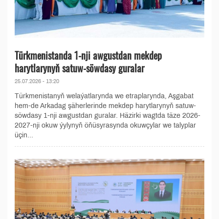
Türkmenistanda 1-nji awgustdan mekdep
harytlarynyň satuw-söwdasy guralar
25.07.2026 - 13:20
Türkmenistanyň welaýatlarynda we etraplarynda, Aşgabat
hem-de Arkadag şäherlerinde mekdep harytlarynyň satuw-
söwdasy 1-nji awgustdan guralar. Häzirki wagtda täze 2026-
2027-nji okuw ýylynyň öňüsyrasynda okuwçylar we talyplar
üçin...