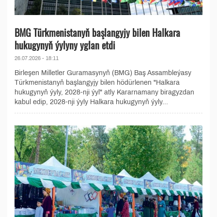
BMG Türkmenistanyň başlangyjy bilen Halkara
hukugynyň ýylyny yglan etdi
26.07.2026 - 18:11
Birleşen Milletler Guramasynyň (BMG) Baş Assambleýasy
Türkmenistanyň başlangyjy bilen hödürlenen "Halkara
hukugynyň ýyly, 2028-nji ýyl" atly Kararnamany biragyzdan
kabul edip, 2028-nji ýyly Halkara hukugynyň ýyly...