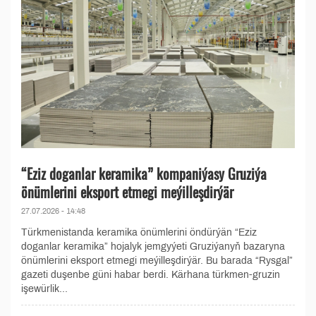
“Eziz doganlar keramika” kompaniýasy Gruziýa
önümlerini eksport etmegi meýilleşdirýär
27.07.2026 - 14:48
Türkmenistanda keramika önümlerini öndürýän “Eziz
doganlar keramika” hojalyk jemgyýeti Gruziýanyň bazaryna
önümlerini eksport etmegi meýilleşdirýär. Bu barada “Rysgal”
gazeti duşenbe güni habar berdi. Kärhana türkmen-gruzin
işewürlik...