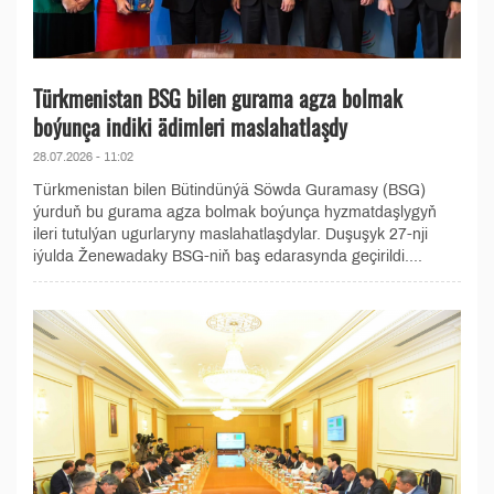
Türkmenistan BSG bilen gurama agza bolmak
boýunça indiki ädimleri maslahatlaşdy
28.07.2026 - 11:02
Türkmenistan bilen Bütindünýä Söwda Guramasy (BSG)
ýurduň bu gurama agza bolmak boýunça hyzmatdaşlygyň
ileri tutulýan ugurlaryny maslahatlaşdylar. Duşuşyk 27-nji
iýulda Ženewadaky BSG-niň baş edarasynda geçirildi....