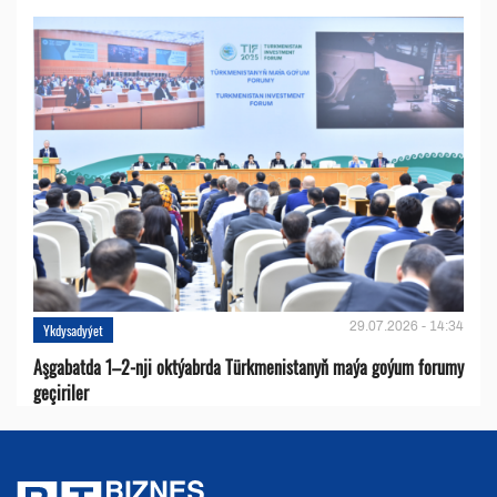
29.07.2026 - 14:34
Ykdysadyýet
Aşgabatda 1–2-nji oktýabrda Türkmenistanyň maýa goýum forumy
geçiriler