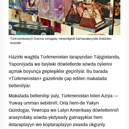
Türkmenistanyň Dokma senagaty ministrliginiň kärhanalarynda öndürilen
önümler
Häzirki wagtda Türkmenistan tarapyndan Täjigistanda,
Ýaponiýada we beýleki döwletlerde söwda öýlerini
açmak boýunça gepleşikler geçirilýär. Bu barada
«Türkmenistan» gazetinde çap edilen makalada
bellenilýär.
Makalada bellenilişi ýaly, Türkmenistan bilen Aziýa —
Ýuwaş umman sebitiniň, Orta hem-de Ýakyn
Gündogar, Ýewropa we Latyn Amerikasy döwletleriniň
arasyndaky söwda-ykdysady gatnaşyklar hem
ikitaraplaýyn we köptaraplaýyn esasda okgunly