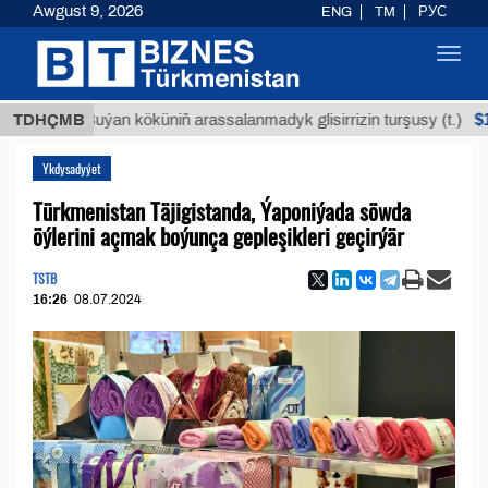
Awgust 9, 2026
ENG
TM
РУС
Toggl
navig
$12935,1
TDHÇMB
Buýan köküniň arassalanmadyk glisirrizin turşusy (t.)
Ykdysadyýet
Türkmenistan Täjigistanda, Ýaponiýada söwda
öýlerini açmak boýunça gepleşikleri geçirýär
TSTB
16:26
08.07.2024