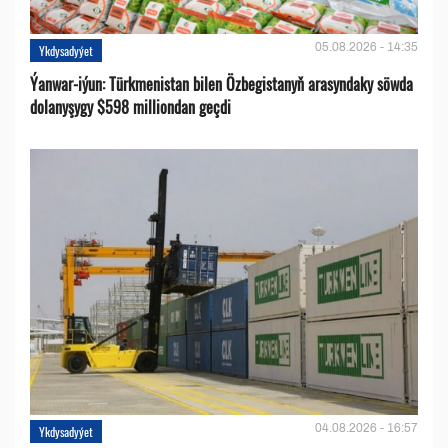
05.08.2026 - 14:35
Ykdysadyýet
Ýanwar-iýun: Türkmenistan bilen Özbegistanyň arasyndaky söwda
dolanyşygy $598 milliondan geçdi
04.08.2026 - 16:57
Ykdysadyýet