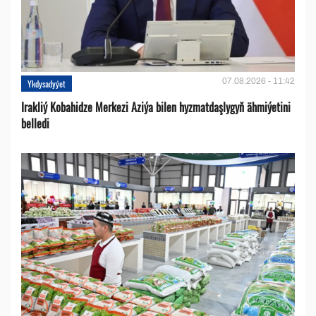
07.08.2026 - 11:42
Ykdysadyýet
Irakliý Kobahidze Merkezi Aziýa bilen hyzmatdaşlygyň ähmiýetini
belledi