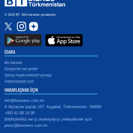
© 2026 BT. Ähli hukuklar goralandyr.
EDARA
Biz barada
Düzgünler we şertler
Şahsy maglumatlaryň goragy
Habarlaşmak üçin
HABARLAŞMAK ÜÇIN
info@business.com.tm
A.Nyýazow şaýoly 157, Aşgabat, Türkmenistan, 744000
+993 61 89 14 98
Bildirişleriňizi we iş orunlaryňyzy ýerleşdirmek üçin:
press@business.com.tm