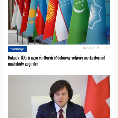
07.08.2026 - 13:07
Ykdysadyýet
Bakuda TDG-ä agza ýurtlaryň öňdebaryjy seljeriş merkezleriniň
maslahaty geçiriler