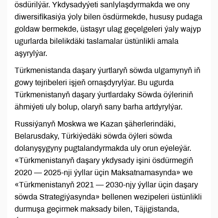
ösdürilýär. Ykdysadyýeti sanlylaşdyrmakda we ony
diwersifikasiýa ýoly bilen ösdürmekde, hususy pudaga
goldaw bermekde, üstaşyr ulag geçelgeleri ýaly wajyp
ugurlarda bilelikdäki taslamalar üstünlikli amala
aşyrylýar.
Türkmenistanda daşary ýurtlaryň söwda ulgamynyň iň
gowy tejribeleri işjeň ornaşdyrylýar. Bu ugurda
Türkmenistanyň daşary ýurtlardaky Söwda öýleriniň
ähmiýeti uly bolup, olaryň sany barha artdyrylýar.
Russiýanyň Moskwa we Kazan şäherlerindäki,
Belarusdaky, Türkiýedäki söwda öýleri söwda
dolanyşygyny pugtalandyrmakda uly orun eýeleýär.
«Türkmenistanyň daşary ykdysady işini ösdürmegiň
2020 — 2025-nji ýyllar üçin Maksatnamasynda» we
«Türkmenistanyň 2021 — 2030-njy ýyllar üçin daşary
söwda Strategiýasynda» bellenen wezipeleri üstünlikli
durmuşa geçirmek maksady bilen, Täjigistanda,