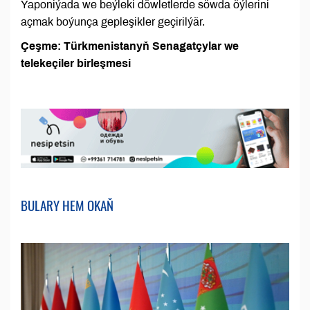
Ýaponiýada we beýleki döwletlerde söwda öýlerini
açmak boýunça gepleşikler geçirilýär.
Çeşme: Türkmenistanyň Senagatçylar we
telekeçiler birleşmesi
BULARY HEM OKAŇ