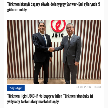
Türkmenistanyň daşary söwda dolanyşygy ýanwar-iýul aýlarynda 9
göterim artdy
31.07.2026 - 16:53
Ykdysadyýet
Türkmen ilçisi JBIC-iň ýolbaşçysy bilen Türkmenistandaky iri
ykdysady taslamalary maslahatlaşdy