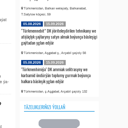
Türkmenistan, Balkan welaýaty, Balkanabat,
T.Satylow köçesi, 59
aýat
05.08.2026
15.09.2026
“Türkmennebit” DK ýöriteleşdirilen tehnikany we
atiýäçlyk şaýlaryny satyn almak boýunça bäsleşigi
gaýtadan yglan edýär
Türkmenistan, Aşgabat ş., Arçabil şaýoly 56
05.08.2026
15.09.2026
"Türkmenhimiýa" DK ammiak selitrasyny we
karbamid öndürýän toplumy gurmak boýunça
a
halkara bäsleşik yglan edýär
e ýa-
Türkmenistan, ş.Aşgabat, Arçabil şaýoly 132
?
TÄZELIKLERIŇIZI ÝOLLAŇ
t