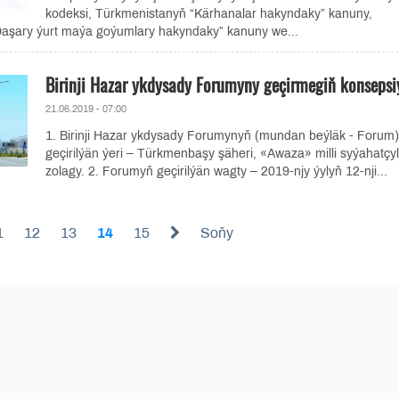
kodeksi, Türkmenistanyň “Kärhanalar hakyndaky” kanuny,
aşary ýurt maýa goýumlary hakyndaky” kanuny we...
Birinji Hazar ykdysady Forumyny geçirmegiň konsepsi
21.06.2019 - 07:00
1. Birinji Hazar ykdysady Forumynyň (mundan beýläk - Forum)
geçirilýän ýeri – Türkmenbaşy şäheri, «Awaza» milli syýahatçy
zolagy. 2. Forumyň geçirilýän wagty – 2019-njy ýylyň 12-nji...
1
12
13
14
15
Soňy