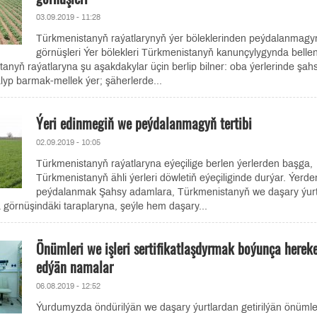
03.09.2019 - 11:28
Türkmenistanyň raýatlarynyň ýer böleklerinden peýdalanmagy
görnüşleri Ýer bölekleri Türkmenistanyň kanunçylygynda bellen
tanyň raýatlaryna şu aşakdakylar üçin berlip bilner: oba ýerlerinde şah
lyp barmak-mellek ýer; şäherlerde...
Ýeri edinmegiň we peýdalanmagyň tertibi
02.09.2019 - 10:05
Türkmenistanyň raýatlaryna eýeçilige berlen ýerlerden başga,
Türkmenistanyň ähli ýerleri döwletiň eýeçiliginde durýar. Ýerde
peýdalanmak Şahsy adamlara, Türkmenistanyň we daşary ýur
a görnüşindäki taraplaryna, şeýle hem daşary...
Önümleri we işleri sertifikatlaşdyrmak boýunça herek
edýän namalar
06.08.2019 - 12:52
Ýurdumyzda öndürilýän we daşary ýurtlardan getirilýän önümle