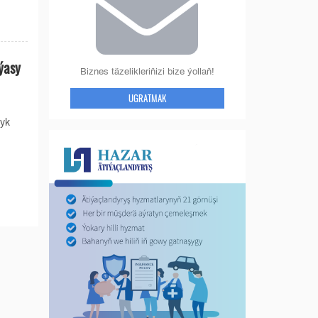
ýasy
Biznes täzelikleriňizi bize ýollaň!
UGRATMAK
lyk