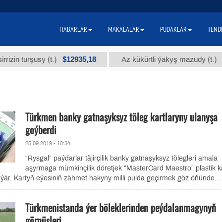
HABARLAR
MAKALALAR
PUDAKLAR
TEND
$12935,18
$300
urşusy (t.)
Az kükürtli ýakyş mazudy (t.)
Türkmen banky gatnaşyksyz töleg kartlaryny ulanyşa
goýberdi
25.09.2019 - 10:34
“Rysgal” paýdarlar täjirçilik banky gatnaşyksyz tölegleri amala
aşyrmaga mümkinçilik döretjek “MasterCard Maestro” plastik k
eýär. Kartyň eýesiniň zähmet hakyny milli pulda geçirmek göz öňünde...
Türkmenistanda ýer böleklerinden peýdalanmagynyň
görnüşleri