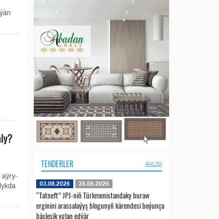
rýän
aly?
TENDERLER
ÄHLISI
 aýry-
03.08.2026
28.08.2026
lykda
“Tatneft” JPJ-niň Türkmenistandaky buraw
erginini arassalaýyş blogunyň kärendesi boýunça
bäsleşik yglan edýär