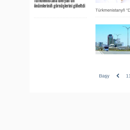
Türkmenistana iberýän un
önümleriniň görnüşlerini giňeltdi
Türkmenistanyň “D
Başy
1