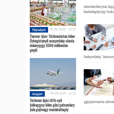
standartlaryna laý
kadalaşdyryjy huk
Ykdysadyýet
05.08.2026 - 14:35
Ýanwar-iýun: Türkmenistan bilen
Özbegistanyň arasyndaky söwda
dolanyşygy $598 milliondan
geçdi
hakyndaky” kanuny
Jemgyýet
05.08.2026 - 11:11
Türkmen ilçisi JATA-nyň
ygtyýarnama almak
ýolbaşçysy bilen göni gatnawlary
ýola goýmagy maslahatlaşdy