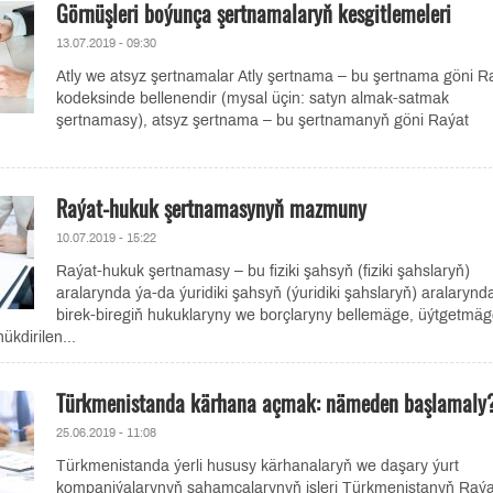
Görnüşleri boýunça şertnamalaryň kesgitlemeleri
13.07.2019 - 09:30
Atly we atsyz şertnamalar Atly şertnama – bu şertnama göni R
kodeksinde bellenendir (mysal üçin: satyn almak-satmak
şertnamasy), atsyz şertnama – bu şertnamanyň göni Raýat
Raýat-hukuk şertnamasynyň mazmuny
10.07.2019 - 15:22
Raýat-hukuk şertnamasy – bu fiziki şahsyň (fiziki şahslaryň)
aralarynda ýa-da ýuridiki şahsyň (ýuridiki şahslaryň) aralarynd
birek-biregiň hukuklaryny we borçlaryny bellemäge, üýtgetmäg
kdirilen...
Türkmenistanda kärhana açmak: nämeden başlamaly
25.06.2019 - 11:08
Türkmenistanda ýerli hususy kärhanalaryň we daşary ýurt
kompaniýalarynyň şahamçalarynyň işleri Türkmenistanyň Raýa