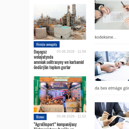
kodeksine...
Himiýa senagaty
Daşoguz
05.08.2026 - 11:09
welaýatynda
ammiak selitrasyny we karbamid
öndürýän toplum gurlar
da bes etmäge gönü
Biznes
05.08.2026 - 11:02
“AgroEksport” kompaniýasy