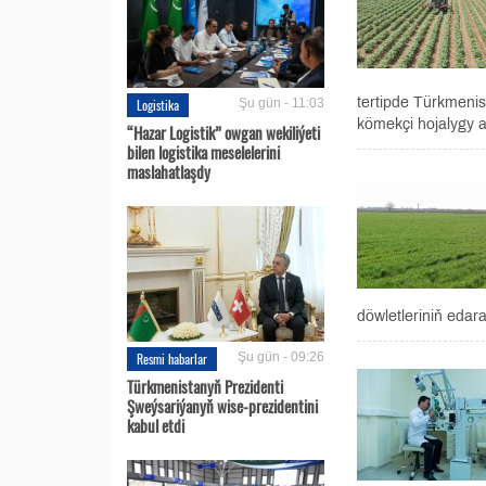
tertipde Türkmenis
Logistika
Şu gün - 11:03
kömekçi hojalygy a
“Hazar Logistik” owgan wekiliýeti
bilen logistika meselelerini
maslahatlaşdy
döwletleriniň edar
Resmi habarlar
Şu gün - 09:26
Türkmenistanyň Prezidenti
Şweýsariýanyň wise-prezidentini
kabul etdi