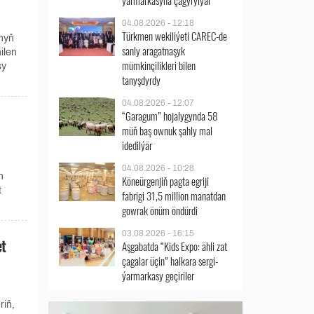
ýarmarkasyna çagyrylýar
04.08.2026 - 12:18
Türkmen wekiliýeti CAREC-de
nyň
sanly aragatnaşyk
ilen
mümkinçilikleri bilen
sy
tanyşdyrdy
04.08.2026 - 12:07
“Garagum” hojalygynda 58
müň baş ownuk şahly mal
idedilýär
04.08.2026 - 10:28
n
Köneürgenjiň pagta egriji
t
fabrigi 31,5 million manatdan
gowrak önüm öndürdi
03.08.2026 - 16:15
et
Aşgabatda “Kids Expo: ähli zat
çagalar üçin” halkara sergi-
ýarmarkasy geçiriler
riň,