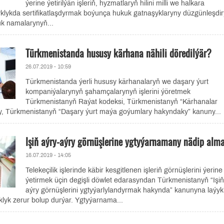
ýerine ýetirilýän işleriň, hyzmatlaryň hilini milli we halkara
yklykda sertifikatlaşdyrmak boýunça hukuk gatnaşyklaryny düzgünleşdi
uk namalarynyň...
Türkmenistanda hususy kärhana nähili döredilýär?
26.07.2019 - 10:59
Türkmenistanda ýerli hususy kärhanalaryň we daşary ýurt
kompaniýalarynyň şahamçalarynyň işlerini ýöretmek
Türkmenistanyň Raýat kodeksi, Türkmenistanyň “Kärhanalar
, Türkmenistanyň “Daşary ýurt maýa goýumlary hakyndaky” kanuny...
Işiň aýry-aýry görnüşlerine ygtyýarnamany nädip alm
16.07.2019 - 14:05
Telekeçilik işlerinde käbir kesgitlenen işleriň görnüşlerini ýerine
ýetirmek üçin degişli döwlet edarasyndan Türkmenistanyň “Işiň
aýry görnüşlerini ygtyýarlylandyrmak hakynda” kanunyna laýyk
lyk zerur bolup durýar. Ygtyýarnama...