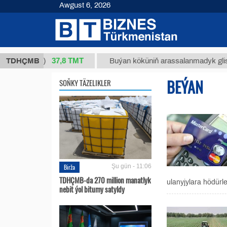
Awgust 6, 2026
37,8 ТМТ
1 (kg.)
TDHÇMB
Buýan köküniň arassalanmadyk glisirrizin t
BEÝAN
SOŇKY TÄZELIKLER
Birža
Şu gün - 11:06
TDHÇMB-da 270 million manatlyk
ulanyjylara hödürl
nebit ýol bitumy satyldy