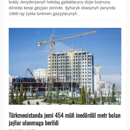
boldy. Amyderýanyň hekdaş gatlaklaryny düýe boýnuny
döredip kesip geçýän ýerinde, Şyharyk obasynyň ýanynda
1966-njy ýylda türkmen gazçylarynyň...
Türkmenistanda jemi 454 müň inedördül metr bolan
jaýlar ulanmaga berildi