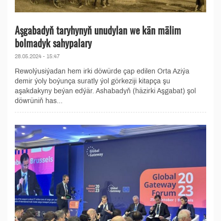
Aşgabadyň taryhynyň unudylan we kän mälim
bolmadyk sahypalary
28.05.2024 - 15:47
Rewolýusiýadan hem irki döwürde çap edilen Orta Aziýa
demir ýoly boýunça suratly ýol görkeziji kitapça şu
aşakdakyny beýan edýär. Ashabadyň (häzirki Aşgabat) şol
döwrüniň has...