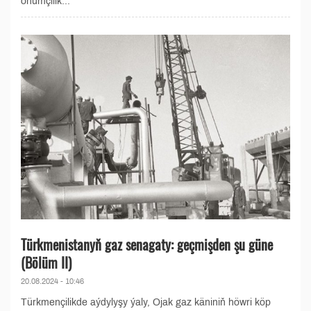
önümçilik...
Türkmenistanyň gaz senagaty: geçmişden şu güne
(Bölüm II)
20.08.2024 - 10:46
Türkmençilikde aýdylyşy ýaly, Ojak gaz käniniň höwri köp