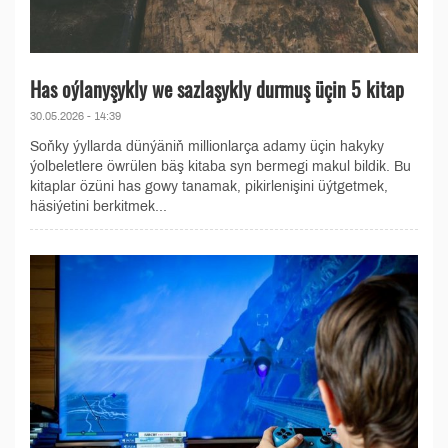
Has oýlanyşykly we sazlaşykly durmuş üçin 5 kitap
30.05.2026 - 14:39
Soňky ýyllarda dünýäniň millionlarça adamy üçin hakyky
ýolbeletlere öwrülen bäş kitaba syn bermegi makul bildik. Bu
kitaplar özüni has gowy tanamak, pikirlenişini üýtgetmek,
häsiýetini berkitmek...