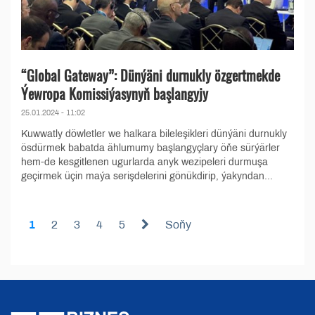
“Global Gateway”: Dünýäni durnukly özgertmekde
Ýewropa Komissiýasynyň başlangyjy
25.01.2024 - 11:02
Kuwwatly döwletler we halkara bileleşikleri dünýäni durnukly
ösdürmek babatda ählumumy başlangyçlary öňe sürýärler
hem-de kesgitlenen ugurlarda anyk wezipeleri durmuşa
geçirmek üçin maýa serişdelerini gönükdirip, ýakyndan...
1
2
3
4
5
Soňy