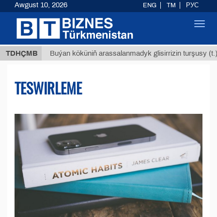
Awgust 10, 2026
ENG
TM
РУС
Toggl
navig
$12935,
TDHÇMB
Buýan köküniň arassalanmadyk glisirrizin turşusy (t.)
TESWIRLEME