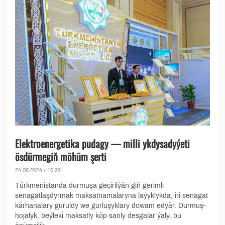
Elektroenergetika pudagy — milli ykdysadyýeti
ösdürmegiň möhüm şerti
24.08.2024 - 10:22
Türkmenistanda durmuşa geçirilýän giň gerimli
senagatlaşdyrmak maksatnamalaryna laýyklykda, iri senagat
kärhanalary guruldy we gurluşyklary dowam edýär. Durmuş-
hojalyk, beýleki maksatly köp sanly desgalar ýaly, bu