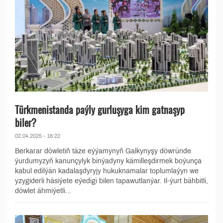
Türkmenistanda paýly gurluşyga kim gatnaşyp
biler?
02.04.2025 - 16:22
Berkarar döwletiň täze eýýamynyň Galkynyşy döwründe
ýurdumyzyň kanunçylyk binýadyny kämilleşdirmek boýunça
kabul edilýän kadalaşdyryjy hukuknamalar toplumlaýyn we
yzygiderli häsiýete eýedigi bilen tapawutlanýar. Il-ýurt bähbitli,
döwlet ähmiýetli...