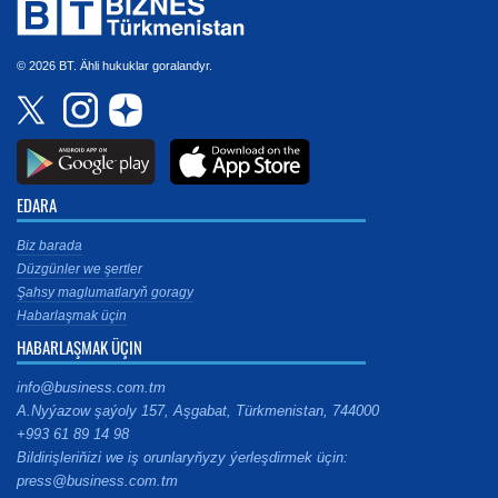
© 2026 BT. Ähli hukuklar goralandyr.
EDARA
Biz barada
Düzgünler we şertler
Şahsy maglumatlaryň goragy
Habarlaşmak üçin
HABARLAŞMAK ÜÇIN
info@business.com.tm
A.Nyýazow şaýoly 157, Aşgabat, Türkmenistan, 744000
+993 61 89 14 98
Bildirişleriňizi we iş orunlaryňyzy ýerleşdirmek üçin:
press@business.com.tm