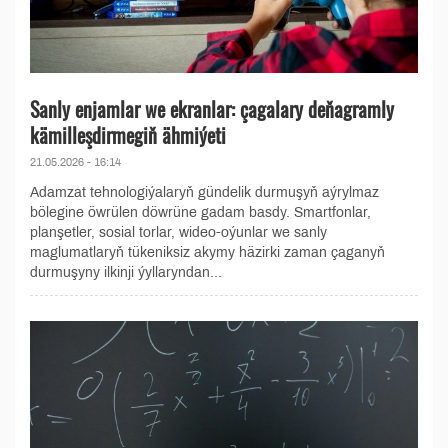
Sanly enjamlar we ekranlar: çagalary deňagramly
kämilleşdirmegiň ähmiýeti
21.05.2026 - 16:14
Adamzat tehnologiýalaryň gündelik durmuşyň aýrylmaz
bölegine öwrülen döwrüne gadam basdy. Smartfonlar,
planşetler, sosial torlar, wideo-oýunlar we sanly
maglumatlaryň tükeniksiz akymy häzirki zaman çaganyň
durmuşyny ilkinji ýyllaryndan...