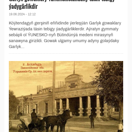
ýadygärlikdir
19.06.2024 - 12:12
Köýtendagyň gerşiniň eňňidinde ýerleşýän Garlyk gowaklary
Ýewraziýada täsin tebigy ýadygärliklerdir. Aýratyn gymmaty
sebäpli ol ÝUNESKO-nyň Bütindünýä medeni mirasynyň
sanawyna girizildi. Gowak ulgamy umumy adyny golaýdaky
Garlyk...