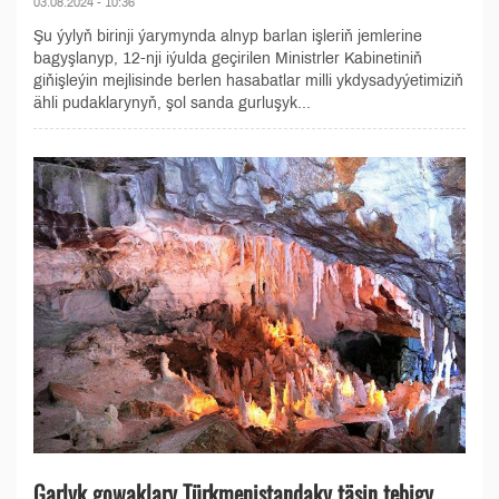
03.08.2024 - 10:36
Şu ýylyň birinji ýarymynda alnyp barlan işleriň jemlerine
bagyşlanyp, 12-nji iýulda geçirilen Ministrler Kabinetiniň
giňişleýin mejlisinde berlen hasabatlar milli ykdysadyýetimiziň
ähli pudaklarynyň, şol sanda gurluşyk...
Garlyk gowaklary Türkmenistandaky täsin tebigy