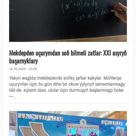
Mekdepden uçurymdan soň bilmeli zatlar: XXI asyryň
başarnyklary
15.05.2026 - 13:08
Ýakyn wagtda mekdeplerde soňky jaňlar kakylar. Müňlerçe
uçurymlar üçin bu gün diňe bir okuw ýylynyň tamamlanmagy
däl-de, eýsem täze, ulular üçin durmuşyň başlanmagy bolar
—...