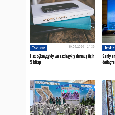
30.05.2026 - 14:39
Teswirleme
Teswirle
Has oýlanyşykly we sazlaşykly durmuş üçin
Sanly en
5 kitap
deňagra