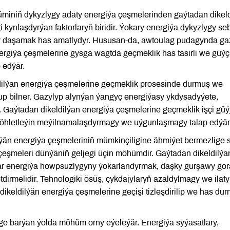
miniň dykyzlygy adaty energiýa çeşmelerinden gaýtadan dikel
 kynlaşdyrýan faktorlaryň biridir. Ýokary energiýa dykyzlygy se
y daşamak has amatlydyr. Hususan-da, awtoulag pudagynda ga
rgiýa çeşmelerine gysga wagtda geçmeklik has täsirli we güýçl
 edýär.
dilýan energiýa çeşmelerine geçmeklik prosesinde durmuş we
p bilner. Gazylyp alynýan ýangyç energiýasy ykdysadyýete,
är. Gaýtadan dikeldilýan energiýa çeşmelerine geçmeklik işçi güý
öhletleýin meýilnamalaşdyrmagy we uýgunlaşmagy talap edýär
lýän energiýa çeşmeleriniň mümkinçiligine ähmiýet bermezlige
 çeşmeleri dünýäniň geljegi üçin möhümdir. Gaýtadan dikeldilýa
lar energiýa howpsuzlygyny ýokarlandyrmak, daşky gurşawy go
dirmelidir. Tehnologiki ösüş, çykdajylaryň azaldylmagy we ilat
keldilýän energiýa çeşmelerine geçişi tizleşdirilip we has dur
ge barýan ýolda möhüm orny eýeleýär. Energiýa syýasatlary,