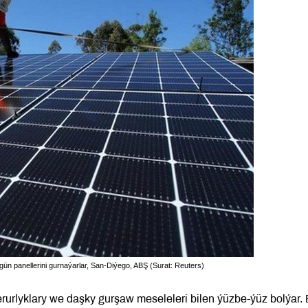
gün panellerini gurnaýarlar, San-Diýego, ABŞ (Surat: Reuters)
rurlyklary we daşky gurşaw meseleleri bilen ýüzbe-ýüz bolýar.