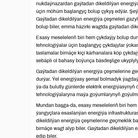
nukdaýnazardan gaýtadan dikeldilýan energiý
üçin möhüm başlangyç bolup çykyş edýär. Şeýle
Gaýtadan dikeldilýan energiýa çeşmeleri gazy
bolup biler, emma häzirki wagtda gaýtadan dik
Esasy meseleleriň biri hem çykdaýjy bolup dur
tehnologiýalar üçin başlangyç çykdajylar ýo
taslamalar birnäçe kiçi kärhanalara köp çykda
sebäpli ol bahasy boýunça bäsdeşlige ukyplyl
Gaýtadan dikeldilýan energiýa çeşmelerine ge
durýar. Ýel energiýasy şemal bolmadyk ýagdaýy
ýa-da bulutly günlerde elektrik energiýasynyň 
tehnologiýalaryna maýa goýumlarynyň goýulmag
Mundan başga-da, esasy meseleleriň biri hem b
ýangyçlara esaslanýan energiýa infrastrukturas
dikeldilýan energiýa çeşmelerine geçmeklik ba
birnäçe wagt alyp biler. Gaýtadan dikeldilýan 
edip biler.