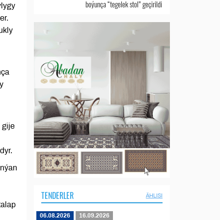
boýunça “tegelek stol” geçirildi
ylygy
er.
ukly
nça
y
 gije
dyr.
ynýan
TENDERLER
ÄHLISI
talap
06.08.2026
16.09.2026