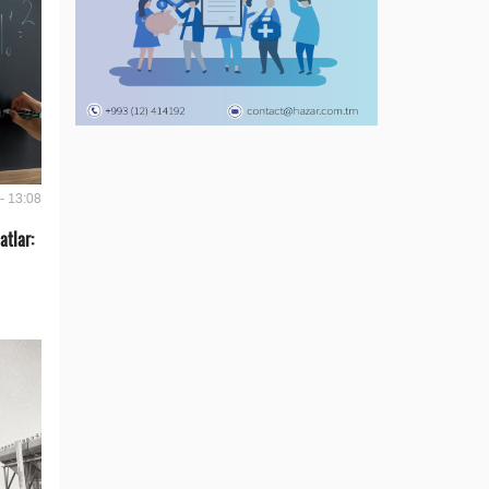
- 13:08
tlar: