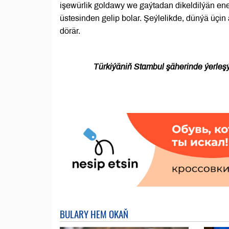
işewürlik goldawy we gaýtadan dikeldilýän en
üstesinden gelip bolar. Şeýlelikde, dünýä üçin
dörär.
Türkiýäniň Stambul şäherinde ýerleşý
BULARY HEM OKAŇ