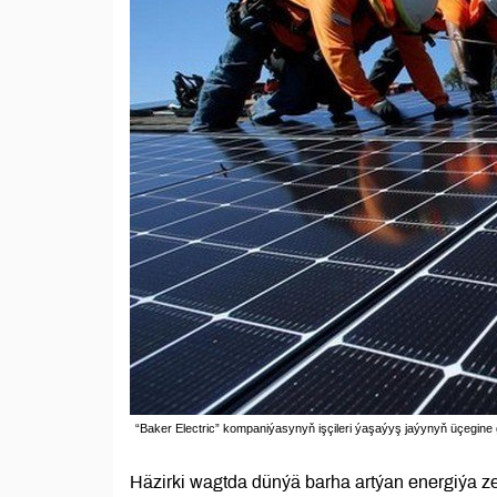
“Baker Electric” kompaniýasynyň işçileri ýaşaýyş jaýynyň üçegine 
Häzirki wagtda dünýä barha artýan energiýa ze