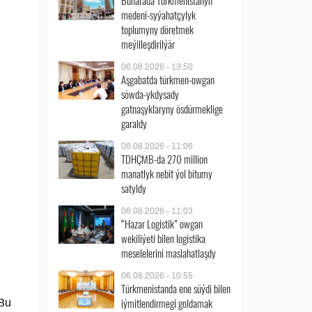
Buharada Türkmenistanyň
medeni-syýahatçylyk
toplumyny döretmek
meýilleşdirilýär
06.08.2026 - 13:50
Aşgabatda türkmen-owgan
söwda-ykdysady
gatnaşyklaryny ösdürmeklige
garaldy
06.08.2026 - 11:06
TDHÇMB-da 270 million
manatlyk nebit ýol bitumy
satyldy
06.08.2026 - 11:03
“Hazar Logistik” owgan
wekiliýeti bilen logistika
meselelerini maslahatlaşdy
06.08.2026 - 10:55
Türkmenistanda ene süýdi bilen
iýmitlendirmegi goldamak
 Bu