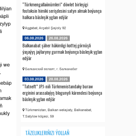
“Türkmengallaönümleri” döwlet birleşigi
dilýan
fostoksin himiki serişdesini satyn almak boýunça
bäpli
halkara bäsleşik yglan edýär
zylyp
Aşgabat, Arçabil Şaýoly 92
i
06.08.2026
26.08.2026
Balkanabat şäher häkimligi kottej görnüşli
ýaşaýyş jaýlaryny gurmak boýunça bäsleşik yglan
edýär
ji we
Балканский велаят, г. Балканабат
.
03.08.2026
28.08.2026
 sebäp
“Tatneft” JPJ-niň Türkmenistandaky buraw
n
erginini arassalaýyş blogunyň kärendesi boýunça
ramak
bäsleşik yglan edýär
yň
Türkmenistan, Balkan welaýaty, Balkanabat,
nukly
T.Satylow köçesi, 59
TÄZELIKLERIŇIZI ÝOLLAŇ