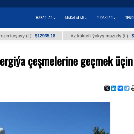
HABARLAR
MAKALALAR
PUDAKLAR
TEND
$12935,18
$300
usy (t.)
Az kükürtli ýakyş mazudy (t.)
nergiýa çeşmelerine geçmek üçin