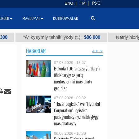
ENG
TM
РУС
ERLER
MAGLUMAT
KOTIROWKALAR
$86 000
"А" kysymly tehniki ýody (t.)
Natriý hlorly (nahar 
HABARLAR
ÄHLISI
07.08.2026 - 13:07
Bakuda TDG-ä agza ýurtlaryň
öňdebaryjy seljeriş
merkezleriniň maslahaty
geçiriler
07.08.2026 - 09:32
“Hazar Logistik” we “Hyundai
Corporation” logistika
pudagyndaky hyzmatdaşlygy
maslahatlaşdy
06.08.2026 - 16:30