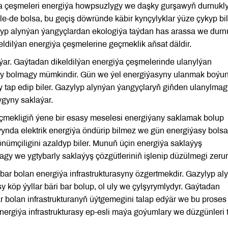
a çeşmeleri energiýa howpsuzlygy we daşky gurşawyň durnukl
-de bolsa, bu geçiş döwründe käbir kynçylyklar ýüze çykyp bil
lyp alynýan ýangyçlardan ekologiýa taýdan has arassa we durn
eldilýan energiýa çeşmelerine geçmeklik aňsat däldir.
ýar. Gaýtadan dikeldilýan energiýa çeşmelerinde ulanylýan
kary bolmagy mümkindir. Gün we ýel energiýasyny ulanmak boýu
jy tap edip biler. Gazylyp alynýan ýangyçlaryň giňden ulanylmag
ygyny saklaýar.
çmekligiň ýene bir esasy meselesi energiýany saklamak bolup
nda elektrik energiýa öndürip bilmez we gün energiýasy bolsa
önümçiligini azaldyp biler. Munuň üçin energiýa saklaýyş
y we ygtybarly saklaýyş çözgütleriniň işlenip düzülmegi zerur
ar bolan energiýa infrastrukturasyny özgertmekdir. Gazylyp al
y köp ýyllar bäri bar bolup, ol uly we çylşyrymlydyr. Gaýtadan
r bolan infrastrukturanyň üýtgemegini talap edýär we bu proses
energiýa infrastrukturasy ep-esli maýa goýumlary we düzgünleri 