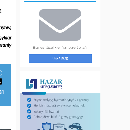
gi
aýew,
şyklar
oranty
Biznes täzelikleriňizi bize ýollaň!
UGRATMAK