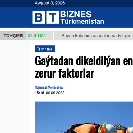
Awgust 8, 2026
37,8 ТМТ
kg.)
TDHÇMB
Buýan köküniň arassalanmadyk glisirrizin turş
Teswirleme
Gaýtadan dikeldilýan e
zerur faktorlar
Nurmyrat Mommaýew
15:18
09.08.2023