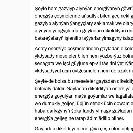
Şeýle hem gazylyp alynýan energiýanyň göwrü
energiýa çeşmelerine aňsatlyk bilen geçmekligi
gazylyp alynýan ýangyçlary saklamak we olar
alynýan ýangyçlardan gaýtadan dikeldilýan ene
batareýalaryň işlenilip taýýarlanylmagyny talap
Adaty energiýa çeşmelerinden gaýtadan dikel
ykdysady meseleler bilen hem ýüzbe-ýüz bolnu
senagata we işçi güýjüne ep-sli täsirini ýetirý
ykdysadyýet üçin üýtgeşmeleri hem-de uzak m
Şeýle-de bolsa bu meseleler gaýtadan dikeldi
bolmaly däldir. Gaýtadan dikeldilýan energiýa
energiýa goýulýan maýa goýumlar we tagalla
we durnukly geljegi üpjün etmek üçin dowam et
habardarlygynyň ýokarlandyrylmagy gaýtadan di
energiýa geljegine tarap ädim ädilip bilner.
Gaýtadan dikeldilýan energiýa çeşmeleri gelje