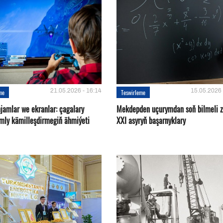
21.05.2026 - 16:14
15.05.2026 
me
Teswirleme
jamlar we ekranlar: çagalary
Mekdepden uçurymdan soň bilmeli za
mly kämilleşdirmegiň ähmiýeti
XXI asyryň başarnyklary