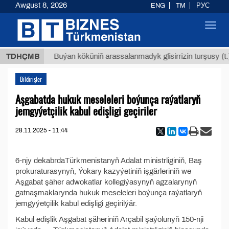
Awgust 8, 2026
ENG
TM
РУС
Toggl
navig
,8 ТМТ
TDHÇMB
Buýan köküniň arassalanmadyk glisirrizin turşusy (t.
Bildirişler
Aşgabatda hukuk meseleleri boýunça raýatlaryň
jemgyýetçilik kabul edişligi geçiriler
28.11.2025 - 11:44
6-njy dekabrdaTürkmenistanyň Adalat ministrliginiň, Baş
prokuraturasynyň, Ýokary kazyýetiniň işgärleriniň we
Aşgabat şäher adwokatlar kollegiýasynyň agzalarynyň
gatnaşmaklarynda hukuk meseleleri boýunça raýatlaryň
jemgyýetçilik kabul edişligi geçirilýär.
Kabul edişlik Aşgabat şäheriniň Arçabil şaýolunyň 150-nji