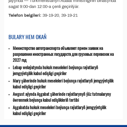
jaýynda — Türkmenistanyň Adalat ministrliginiň binasynda
sagat 9:00-dan 12:00-a çenli geçirilýär.
Telefon belgileri:
39-19-20, 39-19-21
BULARY HEM OKAŇ
Министерство автотранспорта объявляет прием заявок на
разрешения иностранных государств для грузовых перевозок на
2027 год
Lebap welaýatynda hukuk meseleleri boýunça raýatlaryň
jemgyýetçilik kabul edişligi geçiriler
Mary şäherinde hukuk meseleleri boýunça raýatlaryň jemgyýetçilik
kabul edişligi geçiriler
Awgust aýynda Aşgabat şäherinde raýatlarynyň ýüz tutmalaryny
öwrenmek boýunça kabul edişlikleriň tertibi
Aşgabatda hukuk meseleleri boýunça raýatlaryň jemgyýetçilik
kabul edişligi geçiriler