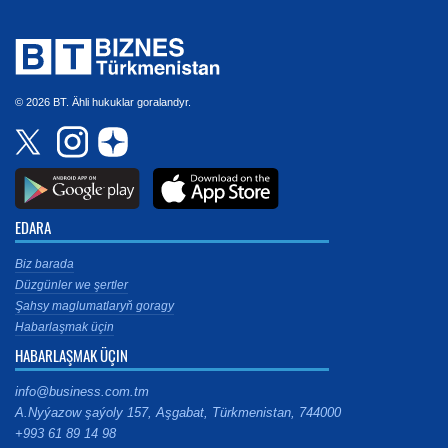
© 2026 BT. Ähli hukuklar goralandyr.
EDARA
Biz barada
Düzgünler we şertler
Şahsy maglumatlaryň goragy
Habarlaşmak üçin
HABARLAŞMAK ÜÇIN
info@business.com.tm
A.Nyýazow şaýoly 157, Aşgabat, Türkmenistan, 744000
+993 61 89 14 98