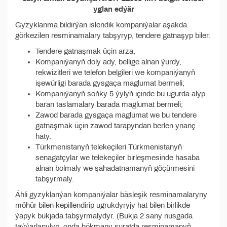
yglan edýär
Gyzyklanma bildirýän islendik kompaniýalar aşakda
görkezilen resminamalary tabşyryp, tendere gatnaşyp biler:
Tendere gatnaşmak üçin arza;
Kompaniýanyň doly ady, bellige alnan ýurdy,
rekwizitleri we telefon belgileri we kompaniýanyň
işewürligi barada gysgaça maglumat bermeli;
Kompaniýanyň soňky 5 ýylyň içinde bu ugurda alyp
baran taslamalary barada maglumat bermeli;
Zawod barada gysgaça maglumat we bu tendere
gatnaşmak üçin zawod tarapyndan berlen ynanç
haty.
Türkmenistanyň telekeçileri Türkmenistanyň
senagatçylar we telekeçiler birleşmesinde hasaba
alnan bolmaly we şahadatnamanyň göçürmesini
tabşyrmaly.
Ähli gyzyklanýan kompaniýalar bäsleşik resminamalaryny
möhür bilen kepillendirip ugrukdyryjy hat bilen birlikde
ýapyk bukjada tabşyrmalydyr. (Bukja 2 sany nusgada
taýýarlanylyp, onda hökmany suratda resminamanyň