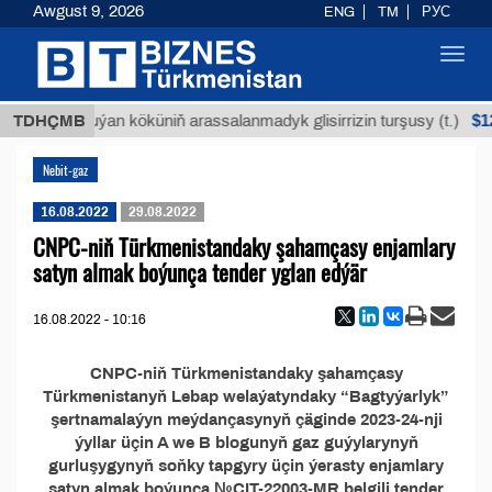
Awgust 9, 2026
ENG
TM
РУС
Toggl
navig
МТ
$129
TDHÇMB
Buýan köküniň arassalanmadyk glisirrizin turşusy (t.)
Nebit-gaz
16.08.2022
29.08.2022
CNPC-niň Türkmenistandaky şahamçasy enjamlary
satyn almak boýunça tender yglan edýär
16.08.2022 - 10:16
CNPC-niň Türkmenistandaky şahamçasy
Türkmenistanyň Lebap welaýatyndaky “Bagtyýarlyk”
şertnamalaýyn meýdançasynyň çäginde 2023-24-nji
ýyllar üçin A we B blogunyň gaz guýylarynyň
gurluşygynyň soňky tapgyry üçin ýerasty enjamlary
satyn almak boýunça №CIT-22003-MR belgili tender