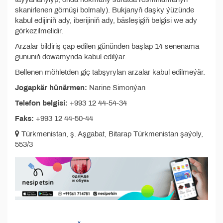
skanirlenen görnüşi bolmaly). Bukjanyň daşky ýüzünde
kabul edijiniň ady, iberijiniň ady, bäsleşigiň belgisi we ady
görkezilmelidir.
Arzalar bildiriş çap edilen gününden başlap 14 senenama
gününiň dowamynda kabul edilýär.
Bellenen möhletden giç tabşyrylan arzalar kabul edilmeýär.
Jogapkär hünärmen:
Narine Simonýan
Telefon belgisi:
+993 12 44-54-34
Faks:
+993 12 44-50-44
Türkmenistan, ş. Aşgabat, Bitarap Türkmenistan şaýoly,
553/3