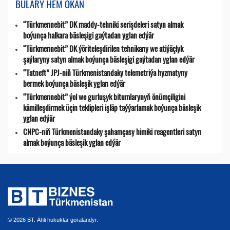
BULARY HEM OKAŇ
“Türkmennebit” DK maddy-tehniki serişdeleri satyn almak
boýunça halkara bäsleşigi gaýtadan yglan edýär
“Türkmennebit” DK ýöriteleşdirilen tehnikany we atiýäçlyk
şaýlaryny satyn almak boýunça bäsleşigi gaýtadan yglan edýär
“Tatneft” JPJ-niň Türkmenistandaky telemetriýa hyzmatyny
bermek boýunça bäsleşik yglan edýär
“Türkmennebit” ýol we gurluşyk bitumlarynyň önümçiligini
kämilleşdirmek üçin teklipleri işläp taýýarlamak boýunça bäsleşik
yglan edýär
CNPC-niň Türkmenistandaky şahamçasy himiki reagentleri satyn
almak boýunça bäsleşik yglan edýär
© 2026 BT. Ähli hukuklar goralandyr.