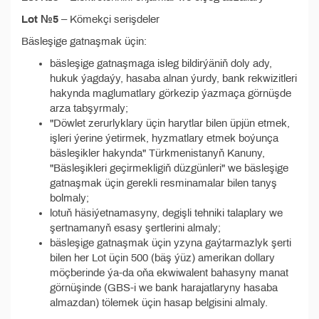
Lot №5
– Kömekçi serişdeler
Bäsleşige gatnaşmak üçin:
bäsleşige gatnaşmaga isleg bildirýäniň doly ady,
hukuk ýagdaýy, hasaba alnan ýurdy, bank rekwizitleri
hakynda maglumatlary görkezip ýazmaça görnüşde
arza tabşyrmaly;
"Döwlet zerurlyklary üçin harytlar bilen üpjün etmek,
işleri ýerine ýetirmek, hyzmatlary etmek boýunça
bäsleşikler hakynda" Türkmenistanyň Kanuny,
"Bäsleşikleri geçirmekligiň düzgünleri" we bäsleşige
gatnaşmak üçin gerekli resminamalar bilen tanyş
bolmaly;
lotuň häsiýetnamasyny, degişli tehniki talaplary we
şertnamanyň esasy şertlerini almaly;
bäsleşige gatnaşmak üçin yzyna gaýtarmazlyk şerti
bilen her Lot üçin 500 (bäş ýüz) amerikan dollary
möçberinde ýa-da oňa ekwiwalent bahasyny manat
görnüşinde (GBS-i we bank harajatlaryny hasaba
almazdan) tölemek üçin hasap belgisini almaly.