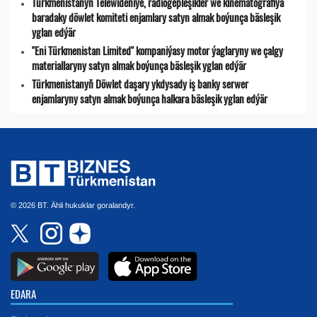
Türkmenistanyň Telewideniýe, radio­gepleşikler we kinematografiýa
baradaky döwlet komiteti enjamlary satyn almak boýunça bäsleşik
yglan edýär
"Eni Türkmenistan Limited" kompaniýasy motor ýaglaryny we çalgy
materiallaryny satyn almak boýunça bäsleşik yglan edýär
Türkmenistanyň Döwlet daşary ykdysady iş banky serwer
enjamlaryny satyn almak boýunça halkara bäsleşik yglan edýär
© 2026 BT. Ähli hukuklar goralandyr.
EDARA