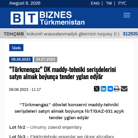
Awgust 8, 2026
ENG
TM
РУС
Toggl
navig
$12935,1
TDHÇMB
Buýan köküniň arassalanmadyk glisirrizin turşusy (t.)
Söwda
08.06.2023
24.07.2023
“Türkmengaz” DK maddy-tehniki serişdelerini
satyn almak boýunça tender yglan edýär
09.06.2023 - 11:17
“Türkmengaz” döwlet konserni maddy-tehniki
serişdeleri satyn almak boýunça №T/GAZ-031 açyk
tender yglan edýär
Lot №2
– Umumy zawod enjamlary
Lot №3
– Elektrotehniki enjamlar we ölçeg abzallary