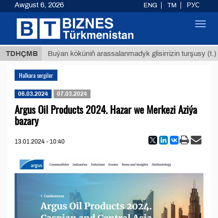
Awgust 6, 2026
ENG
TM
РУС
Toggl
navig
 ТМТ
$
TDHÇMB
Buýan köküniň arassalanmadyk glisirrizin turşusy (t.)
Halkara sergiler
06.03.2024
07.03.2024
Argus Oil Products 2024. Hazar we Merkezi Aziýa
bazary
13.01.2024 - 10:40