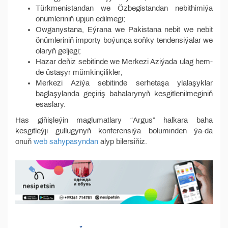
Türkmenistandan we Özbegistandan nebithimiýa
önümleriniň üpjün edilmegi;
Owganystana, Eýrana we Pakistana nebit we nebit
önümleriniň importy boýunça soňky tendensiýalar we
olaryň geljegi;
Hazar deňiz sebitinde we Merkezi Aziýada ulag hem-
de üstaşyr mümkinçilikler;
Merkezi Aziýa sebitinde serhetaşa ylalaşyklar
baglaşylanda geçiriş bahalarynyň kesgitlenilmeginiň
esaslary.
Has giňişleýin maglumatlary “Argus” halkara baha
kesgitleýji gullugynyň konferensiýa bölüminden ýa-da
onuň
web sahypasyndan
alyp bilersiňiz.