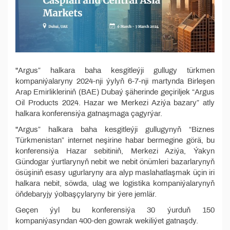
"Argus” halkara baha kesgitleýji gullugy türkmen
kompaniýalaryny 2024-nji ýylyň 6-7-nji martynda Birleşen
Arap Emirlikleriniň (BAE) Dubaý şäherinde geçiriljek “Argus
Oil Products 2024. Hazar we Merkezi Aziýa bazary” atly
halkara konferensiýa gatnaşmaga çagyrýar.
"Argus” halkara baha kesgitleýji gullugynyň “Biznes
Türkmenistan” internet neşirine habar bermegine görä, bu
konferensiýa Hazar sebitiniň, Merkezi Aziýa, Ýakyn
Gündogar ýurtlarynyň nebit we nebit önümleri bazarlarynyň
ösüşiniň esasy ugurlaryny ara alyp maslahatlaşmak üçin iri
halkara nebit, söwda, ulag we logistika kompaniýalarynyň
öňdebaryjy ýolbaşçylaryny bir ýere jemlär.
Geçen ýyl bu konferensiýa 30 ýurduň 150
kompaniýasyndan 400-den gowrak wekiliýet gatnaşdy.