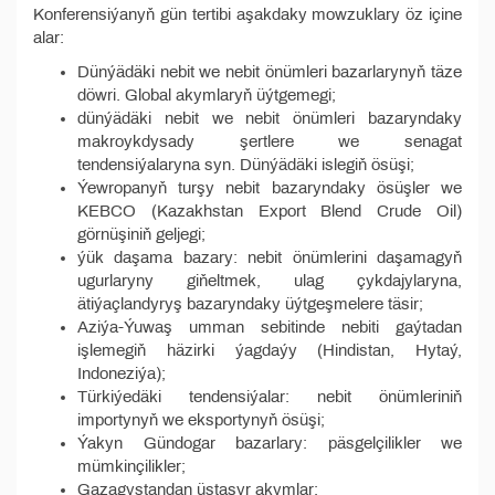
Konferensiýanyň gün tertibi aşakdaky mowzuklary öz içine
alar:
Dünýädäki nebit we nebit önümleri bazarlarynyň täze
döwri. Global akymlaryň üýtgemegi;
dünýädäki nebit we nebit önümleri bazaryndaky
makroykdysady şertlere we senagat
tendensiýalaryna syn. Dünýädäki islegiň ösüşi;
Ýewropanyň turşy nebit bazaryndaky ösüşler we
KEBCO (Kazakhstan Export Blend Crude Oil)
görnüşiniň geljegi;
ýük daşama bazary: nebit önümlerini daşamagyň
ugurlaryny giňeltmek, ulag çykdajylaryna,
ätiýaçlandyryş bazaryndaky üýtgeşmelere täsir;
Aziýa-Ýuwaş umman sebitinde nebiti gaýtadan
işlemegiň häzirki ýagdaýy (Hindistan, Hytaý,
Indoneziýa);
Türkiýedäki tendensiýalar: nebit önümleriniň
importynyň we eksportynyň ösüşi;
Ýakyn Gündogar bazarlary: päsgelçilikler we
mümkinçilikler;
Gazagystandan üstaşyr akymlar;