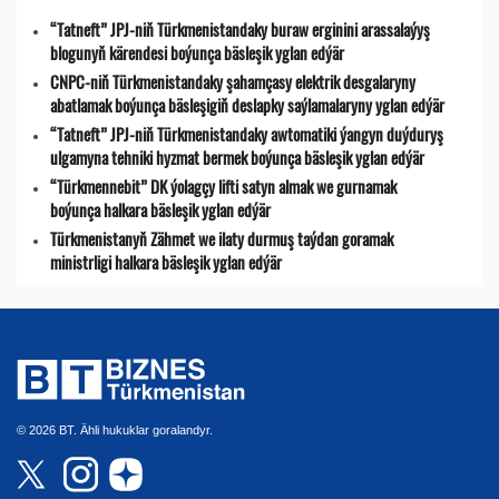
“Tatneft” JPJ-niň Türkmenistandaky buraw erginini arassalaýyş
blogunyň kärendesi boýunça bäsleşik yglan edýär
CNPC-niň Türkmenistandaky şahamçasy elektrik desgalaryny
abatlamak boýunça bäsleşigiň deslapky saýlamalaryny yglan edýär
“Tatneft” JPJ-niň Türkmenistandaky awtomatiki ýangyn duýduryş
ulgamyna tehniki hyzmat bermek boýunça bäsleşik yglan edýär
“Türkmennebit” DK ýolagçy lifti satyn almak we gurnamak
boýunça halkara bäsleşik yglan edýär
Türkmenistanyň Zähmet we ilaty durmuş taýdan goramak
ministrligi halkara bäsleşik yglan edýär
© 2026 BT. Ähli hukuklar goralandyr.