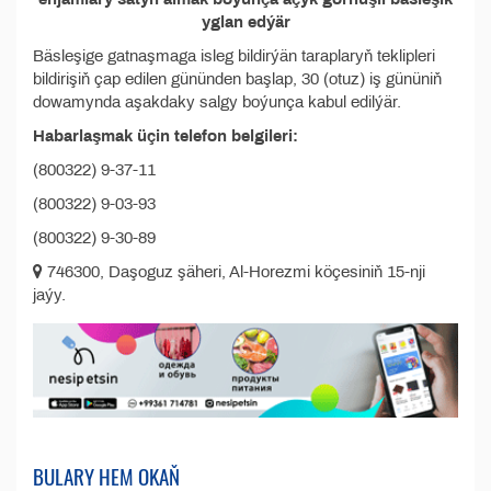
yglan edýär
Bäsleşige gatnaşmaga isleg bildirýän taraplaryň teklipleri
bildirişiň çap edilen gününden başlap, 30 (otuz) iş gününiň
dowamynda aşakdaky salgy boýunça kabul edilýär.
Habarlaşmak üçin telefon belgileri:
(800322) 9-37-11
(800322) 9-03-93
(800322) 9-30-89
746300, Daşoguz şäheri, Al-Horezmi köçesiniň 15-nji
jaýy.
BULARY HEM OKAŇ