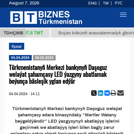
Awgust 7, 2026
ENG
TM
РУС
Toggl
navig
37,8 ТМТ
34/1 (kg.)
TDHÇMB
Buýan köküniň arassalanmadyk glisirrizi
Hyzmat
04.04.2024
08.05.2024
Türkmenistanyň Merkezi bankynyň Daşoguz
welaýat şahamçasy LED ýazgyny abatlamak
boýunça bäsleşik yglan edýär
04.04.2024 - 14:11
Türkmenistanyň Merkezi bankynyň Daşoguz welaýat
şahamçasy edara binasyndaky “Mertler Watany
beýgeldýändir” LED ýazgysynyň abatlaýyş işlerini
geçirmek we abatlaýyş işleri bilen bagly zerur
enjamlary satyn almak boýunça açyk görnüşli bäsleşik