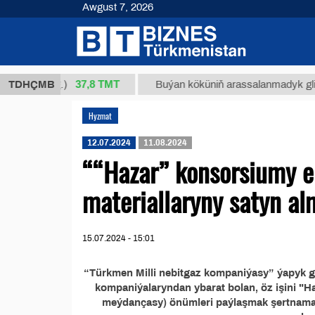
Awgust 7, 2026
37,8 ТМТ
34/1 (kg.)
TDHÇMB
Buýan köküniň arassalanmadyk glisirrizi
Hyzmat
12.07.2024
11.08.2024
““Hazar” konsorsiumy el
materiallaryny satyn al
15.07.2024 - 15:01
“Türkmen Milli nebitgaz kompaniýasy” ýapyk gö
kompaniýalaryndan ybarat bolan, öz işini "H
meýdançasy) önümleri paýlaşmak şertnama