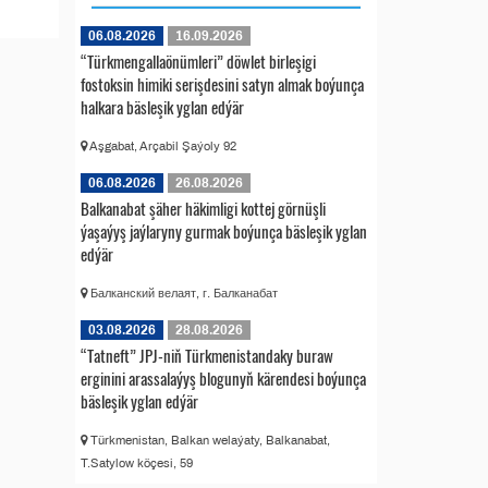
06.08.2026
16.09.2026
“Türkmengallaönümleri” döwlet birleşigi
fostoksin himiki serişdesini satyn almak boýunça
halkara bäsleşik yglan edýär
Aşgabat, Arçabil Şaýoly 92
06.08.2026
26.08.2026
Balkanabat şäher häkimligi kottej görnüşli
ýaşaýyş jaýlaryny gurmak boýunça bäsleşik yglan
edýär
Балканский велаят, г. Балканабат
03.08.2026
28.08.2026
“Tatneft” JPJ-niň Türkmenistandaky buraw
erginini arassalaýyş blogunyň kärendesi boýunça
bäsleşik yglan edýär
Türkmenistan, Balkan welaýaty, Balkanabat,
T.Satylow köçesi, 59