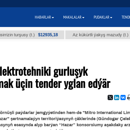
HABARLAR
MAKALALAR
PUDAKLAR
TEND
$12935,18
$30
n turşusy (t.)
Az kükürtli ýakyş mazudy (t.)
ektrotehniki gurluşyk
mak üçin tender yglan edýär
rnüşli paýdarlar jemgyýetinden hem-de "Mitro International Lim
azar" şertnamalaýyn territoriýasynyň çäklerinde (Gündogar Çele
synyň esasynda alyp barýan “Hazar” konsorsiumy aşakdaky ar