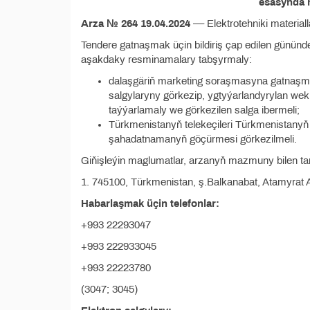
esasynda 
Arza № 264 19.04.2024
–– Elektrotehniki materiall
Tendere gatnaşmak üçin bildiriş çap edilen günün
aşakdaky resminamalary tabşyrmaly:
dalaşgäriň marketing soraşmasyna gatnaşma
salgylaryny görkezip, ygtyýarlandyrylan wek
taýýarlamaly we görkezilen salga ibermeli;
Türkmenistanyň telekeçileri Türkmenistanyň 
şahadatnamanyň göçürmesi görkezilmeli.
Giňişleýin maglumatlar, arzanyň mazmuny bilen t
1. 745100, Türkmenistan, ş.Balkanabat, Atamyrat 
Habarlaşmak üçin telefonlar:
+993 22293047
+993 222933045
+993 22223780
(3047; 3045)