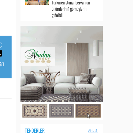
Türkmenistana iberýän un
önümleriniň görnüşlerini
giňeltdi
TENDERLER
ÄHLISI