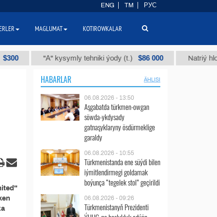
ENG
TM
РУС
ERLER
MAGLUMAT
KOTIROWKALAR
0
$86 000
"А" kysymly tehniki ýody (t.)
Natriý hlorly (
HABARLAR
ÄHLISI
06.08.2026 - 13:50
Aşgabatda türkmen-owgan
söwda-ykdysady
gatnaşyklaryny ösdürmeklige
garaldy
06.08.2026 - 10:55
Türkmenistanda ene süýdi bilen
iýmitlendirmegi goldamak
boýunça “tegelek stol” geçirildi
ited"
ken
06.08.2026 - 09:26
Türkmenistanyň Prezidenti
za