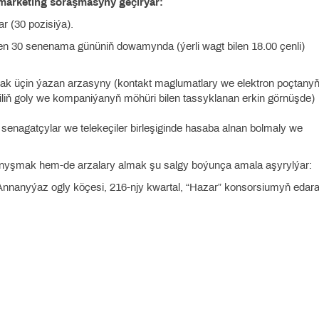
marketing soraşmasyny geçirýär:
ar (30 pozisiýa).
den 30 senenama gününiň dowamynda (ýerli wagt bilen 18.00 çenli)
k üçin ýazan arzasyny (kontakt maglumatlary we elektron poçtany
iliň goly we kompaniýanyň möhüri bilen tassyklanan erkin görnüşde)
senagatçylar we telekeçiler birleşiginde hasaba alnan bolmaly we
anyşmak hem-de arzalary almak şu salgy boýunça amala aşyrylýar:
Annanyýaz ogly köçesi, 216-njy kwartal, “Hazar” konsorsiumyň edara