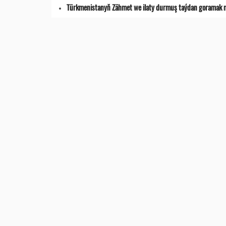
Türkmenistanyň Zähmet we ilaty durmuş taýdan goramak min