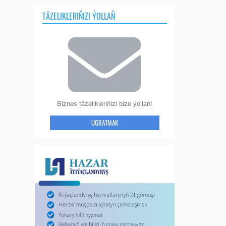
TÄZELIKLERIŇIZI ÝOLLAŇ
Biznes täzelikleriňizi bize ýollaň!
UGRATMAK