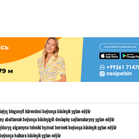
laýyş blogunyň kärendesi boýunça bäsleşik yglan edýär
y abatlamak boýunça bäsleşigiň deslapky saýlamalaryny yglan edýär
ýduryş ulgamyna tehniki hyzmat bermek boýunça bäsleşik yglan edýär
boýunça halkara bäsleşik yglan edýär