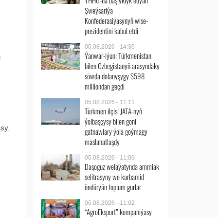
ÝHHG-na başlyklyk edýän
Şweýsariýa
Konfederasiýasynyň wise-
prezidentini kabul etdi
05.08.2026 - 14:35
Ýanwar-iýun: Türkmenistan
ň
bilen Özbegistanyň arasyndaky
söwda dolanyşygy $598
milliondan geçdi
05.08.2026 - 11:11
Türkmen ilçisi JATA-nyň
ýolbaşçysy bilen göni
sy.
gatnawlary ýola goýmagy
maslahatlaşdy
05.08.2026 - 11:09
Daşoguz welaýatynda ammiak
selitrasyny we karbamid
öndürýän toplum gurlar
05.08.2026 - 11:02
“AgroEksport” kompaniýasy