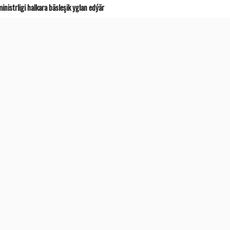
istrligi halkara bäsleşik yglan edýär