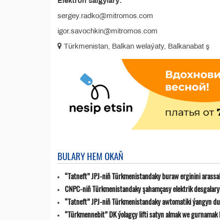
Elektron salgylary:
sergey.radko@mitromos.com
igor.savochkin@mitromos.com
Türkmenistan, Balkan welaýaty, Balkanabat ş
BULARY HEM OKAŇ
“Tatneft” JPJ-niň Türkmenistandaky buraw erginini arassa
CNPC-niň Türkmenistandaky şahamçasy elektrik desgalaryn
“Tatneft” JPJ-niň Türkmenistandaky awtomatiki ýangyn du
“Türkmennebit” DK ýolagçy lifti satyn almak we gurnamak 