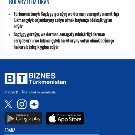
BULARY HEM OKAŇ
Türkmenistanyň Saglygy goraýyş we derman senagaty ministrligi
lukmançylyk enjamlaryny satyn almak boýunça bäsleşik yglan
edýär
Saglygy goraýyş we derman senagaty ministrligi derman
serişdelerini we lukmançylyk harytlaryny satyn almak boýunça
halkara bäsleşik yglan edýär
© 2026 BT. Ähli hukuklar goralandyr.
EDARA