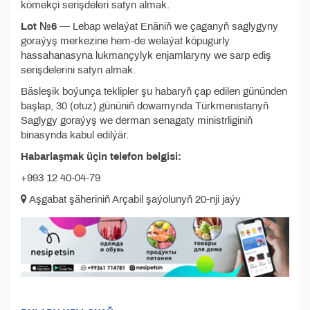
kömekçi serişdeleri satyn almak.
Lot №6
— Lebap welaýat Enäniň we çaganyň saglygyny
goraýyş merkezine hem-de welaýat köpugurly
hassahanasyna lukmançylyk enjamlaryny we sarp ediş
serişdelerini satyn almak.
Bäsleşik boýunça teklipler şu habaryň çap edilen gününden
başlap, 30 (otuz) gününiň dowamynda Türkmenistanyň
Saglygy goraýyş we derman senagaty ministrliginiň
binasynda kabul edilýär.
Habarlaşmak üçin telefon belgisi:
+993 12 40-04-79
Aşgabat şäheriniň Arçabil şaýolunyň 20-nji jaýy