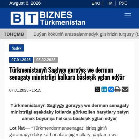
Awgust 6, 2026
ENG
TM
РУС
Toggl
navig
7,8 ТМТ
TDHÇMB
Buýan köküniň arassalanmadyk glisirrizin turşusy (t.
Saglyk
07.01.2025
05.02.2025
Türkmenistanyň Saglygy goraýyş we derman
senagaty ministrligi halkara bäsleşik yglan edýär
07.01.2025 - 15:15
Türkmenistanyň Saglygy goraýyş we derman senagaty
ministrligi aşakdaky lotlarda görkezilen harytlary satyn
almak boýunça halkara bäsleşik yglan edýär
Lot №5­
— “Türkmendermansenagat” birleşiginiň
garamagyndaky kärhanalara çig mallary, gaplama we