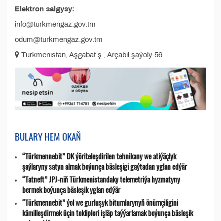
Elektron salgysy:
info@turkmengaz.gov.tm
odum@turkmengaz.gov.tm
Türkmenistan, Aşgabat ş., Arçabil şaýoly 56
BULARY HEM OKAŇ
“Türkmennebit” DK ýöriteleşdirilen tehnikany we atiýäçlyk
şaýlaryny satyn almak boýunça bäsleşigi gaýtadan yglan edýär
“Tatneft” JPJ-niň Türkmenistandaky telemetriýa hyzmatyny
bermek boýunça bäsleşik yglan edýär
“Türkmennebit” ýol we gurluşyk bitumlarynyň önümçiligini
kämilleşdirmek üçin teklipleri işläp taýýarlamak boýunça bäsleşik