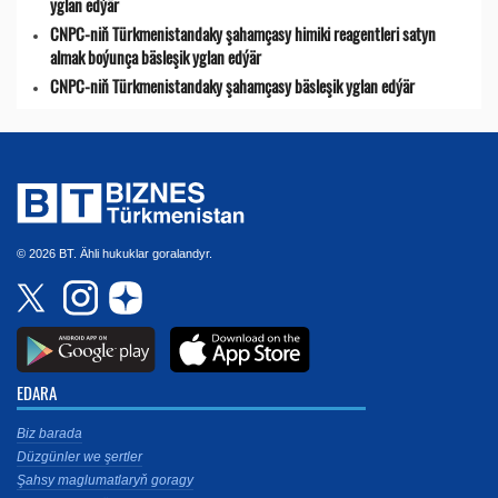
yglan edýär
CNPC-niň Türkmenistandaky şahamçasy himiki reagentleri satyn
almak boýunça bäsleşik yglan edýär
CNPC-niň Türkmenistandaky şahamçasy bäsleşik yglan edýär
© 2026 BT. Ähli hukuklar goralandyr.
EDARA
Biz barada
Düzgünler we şertler
Şahsy maglumatlaryň goragy