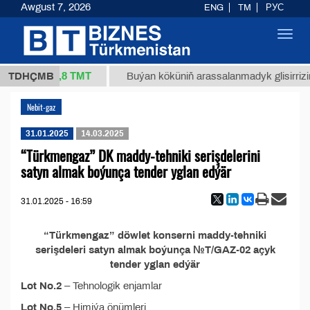
Awgust 7, 2026
ENG
TM
РУС
Toggl
navig
37,8 ТМТ
1 (kg.)
TDHÇMB
Buýan köküniň arassalanmadyk glisirrizin t
Nebit-gaz
31.01.2025
14.03.2025
“Türkmengaz” DK maddy-tehniki serişdelerini
satyn almak boýunça tender yglan edýär
31.01.2025 - 16:59
“Türkmengaz” döwlet konserni maddy-tehniki
serişdeleri satyn almak boýunça №T/GAZ-02 açyk
tender yglan edýär
Lot No.2
– Tehnologik enjamlar
Lot No.5
– Himiýa önümleri