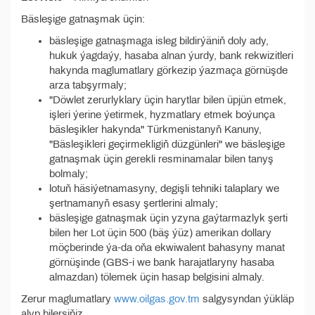
Bäsleşige gatnaşmak üçin:
bäsleşige gatnaşmaga isleg bildirýäniň doly ady,
hukuk ýagdaýy, hasaba alnan ýurdy, bank rekwizitleri
hakynda maglumatlary görkezip ýazmaça görnüşde
arza tabşyrmaly;
"Döwlet zerurlyklary üçin harytlar bilen üpjün etmek,
işleri ýerine ýetirmek, hyzmatlary etmek boýunça
bäsleşikler hakynda" Türkmenistanyň Kanuny,
"Bäsleşikleri geçirmekligiň düzgünleri" we bäsleşige
gatnaşmak üçin gerekli resminamalar bilen tanyş
bolmaly;
lotuň häsiýetnamasyny, degişli tehniki talaplary we
şertnamanyň esasy şertlerini almaly;
bäsleşige gatnaşmak üçin yzyna gaýtarmazlyk şerti
bilen her Lot üçin 500 (bäş ýüz) amerikan dollary
möçberinde ýa-da oňa ekwiwalent bahasyny manat
görnüşinde (GBS-i we bank harajatlaryny hasaba
almazdan) tölemek üçin hasap belgisini almaly.
Zerur maglumatlary
www.oilgas.gov.tm
salgysyndan ýükläp
alyp bilersiňiz.