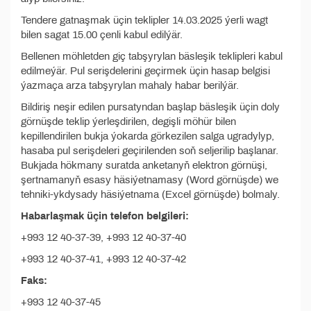
Tendere gatnaşmak üçin teklipler 14.03.2025 ýerli wagt
bilen sagat 15.00 çenli kabul edilýär.
Bellenen möhletden giç tabşyrylan bäsleşik teklipleri kabul
edilmeýär. Pul serişdelerini geçirmek üçin hasap belgisi
ýazmaça arza tabşyrylan mahaly habar berilýär.
Bildiriş neşir edilen pursatyndan başlap bäsleşik üçin doly
görnüşde teklip ýerleşdirilen, degişli möhür bilen
kepillendirilen bukja ýokarda görkezilen salga ugradylyp,
hasaba pul serişdeleri geçirilenden soň seljerilip başlanar.
Bukjada hökmany suratda anketanyň elektron görnüşi,
şertnamanyň esasy häsiýetnamasy (Word görnüşde) we
tehniki-ykdysady häsiýetnama (Excel görnüşde) bolmaly.
Habarlaşmak üçin telefon belgileri:
+993 12 40-37-39, +993 12 40-37-40
+993 12 40-37-41, +993 12 40-37-42
Faks:
+993 12 40-37-45