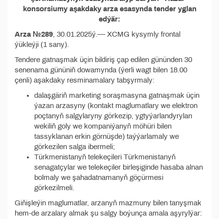
konsorsiumy aşakdaky arza esasynda tender yglan
edýär:
Arza №289
, 30.01.2025ý.–– XCMG kysymly frontal
ýükleýji (1 sany).
Tendere gatnaşmak üçin bildiriş çap edilen gününden 30
senenama gününiň dowamynda (ýerli wagt bilen 18.00
çenli) aşakdaky resminamalary tabşyrmaly:
dalaşgäriň marketing soraşmasyna gatnaşmak üçin
ýazan arzasyny (kontakt maglumatlary we elektron
poçtanyň salgylaryny görkezip, ygtyýarlandyrylan
wekiliň goly we kompaniýanyň möhüri bilen
tassyklanan erkin görnüşde) taýýarlamaly we
görkezilen salga ibermeli;
Türkmenistanyň telekeçileri Türkmenistanyň
senagatçylar we telekeçiler birleşiginde hasaba alnan
bolmaly we şahadatnamanyň göçürmesi
görkezilmeli.
Giňişleýin maglumatlar, arzanyň mazmuny bilen tanyşmak
hem-de arzalary almak şu salgy boýunça amala aşyrylýar: