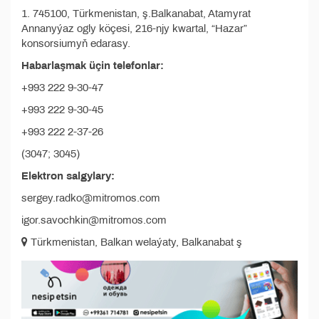
1. 745100, Türkmenistan, ş.Balkanabat, Atamyrat
Annanyýaz ogly köçesi, 216-njy kwartal, “Hazar”
konsorsiumyň edarasy.
Habarlaşmak üçin telefonlar:
+993 222 9-30-47
+993 222 9-30-45
+993 222 2-37-26
(3047; 3045)
Elektron salgylary:
sergey.radko@mitromos.com
igor.savochkin@mitromos.com
Türkmenistan, Balkan welaýaty, Balkanabat ş