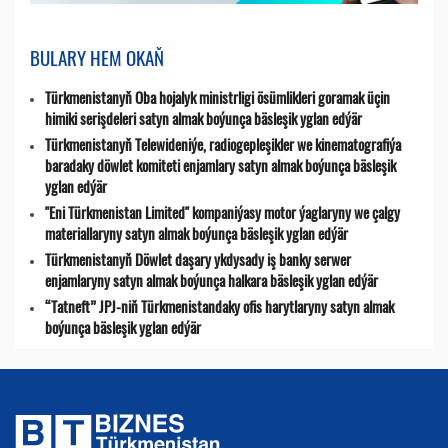
BULARY HEM OKAŇ
Türkmenistanyň Oba hojalyk ministrligi ösümlikleri goramak üçin
himiki serişdeleri satyn almak boýunça bäsleşik yglan edýär
Türkmenistanyň Telewideniýe, radio­gepleşikler we kinematografiýa
baradaky döwlet komiteti enjamlary satyn almak boýunça bäsleşik
yglan edýär
"Eni Türkmenistan Limited" kompaniýasy motor ýaglaryny we çalgy
materiallaryny satyn almak boýunça bäsleşik yglan edýär
Türkmenistanyň Döwlet daşary ykdysady iş banky serwer
enjamlaryny satyn almak boýunça halkara bäsleşik yglan edýär
“Tatneft” JPJ-niň Türkmenistandaky ofis harytlaryny satyn almak
boýunça bäsleşik yglan edýär