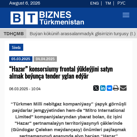
Awgust 6, 2026
ENG
TM
РУС
Toggl
navig
8 ТМТ
TDHÇMB
Buýan köküniň arassalanmadyk glisirrizin turşusy (t.)
Söwda
05.03.2025
04.04.2025
“Hazar” konsorsiumy frontal ýükleýjini satyn
almak boýunça tender yglan edýär
06.03.2025 - 10:04
“Türkmen Milli nebitgaz kompaniýasy” ýapyk görnüşli
paýdarlar jemgyýetinden hem-de "Mitro International
Limited" kompaniýalaryndan ybarat bolan, öz işini
"Hazar" şertnamalaýyn territoriýasynyň çäklerinde
(Gündogar Çeleken meýdançasy) önümleri paýlaşmak
şertnamasynyň esasynda alyp barýan “Hazar”