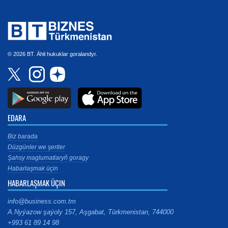
© 2026 BT. Ähli hukuklar goralandyr.
EDARA
Biz barada
Düzgünler we şertler
Şahsy maglumatlaryň goragy
Habarlaşmak üçin
HABARLAŞMAK ÜÇIN
info@business.com.tm
A.Nyýazow şaýoly 157, Aşgabat, Türkmenistan, 744000
+993 61 89 14 98