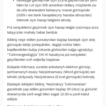
bäsleşige gatnaşmak üçin yzyna gaýtarmazlyk şerti
bilen bir Lot üçin 500 amerikan dollary möçberde ýa-
da oňa ekwiwalent bahasyny manat görnüşinde
(GBS-i we bank harajatlaryny hasaba almazdan)
tölemek üçin hasap belgisini almaly.
Pul serişdelerini geçirmek üçin hasap belgisi ýazmaça arza
tabşyrylan mahaly habar berilýär.
Bildiriş neşir edilen pursatyndan başlap bäsleşik üçin doly
görnüşde teklip ýerleşdirilen, degişli möhür bilen
kepillendirilen bukja ýokarda görkezilen salga ugradylyp,
“Türkmengeologiýa” DK-iň hasabyna pul serişdeleri
geçirilenden soň seljerilip başlanar.
Bukjada hökmany suratda anketanyň elektron görnüşi,
şertnamanyň esasy häsiýetnamasy (Word görnüşde) we
tehniki-ykdysady häsiýetnama (Excel görnüşde) bolmaly.
Bäsleşik teklipleri bildiriş “Neýtralnyý Turkmenistan”
gazetinde çap edilen gününden başlap 30 (otuz) iş gününiň
dowamynda ýerli wagt bilen sagat 12.00-a çenli kabul
edilýär.