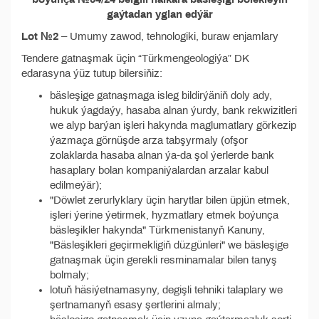
gaýtadan yglan edýär
Lot №2
– Umumy zawod, tehnologiki, buraw enjamlary
Tendere gatnaşmak üçin “Türkmengeologiýa” DK
edarasyna ýüz tutup bilersiňiz:
bäsleşige gatnaşmaga isleg bildirýäniň doly ady,
hukuk ýagdaýy, hasaba alnan ýurdy, bank rekwizitleri
we alyp barýan işleri hakynda maglumatlary görkezip
ýazmaça görnüşde arza tabşyrmaly (ofşor
zolaklarda hasaba alnan ýa-da şol ýerlerde bank
hasaplary bolan kompaniýalardan arzalar kabul
edilmeýär);
"Döwlet zerurlyklary üçin harytlar bilen üpjün etmek,
işleri ýerine ýetirmek, hyzmatlary etmek boýunça
bäsleşikler hakynda" Türkmenistanyň Kanuny,
"Bäsleşikleri geçirmekligiň düzgünleri" we bäsleşige
gatnaşmak üçin gerekli resminamalar bilen tanyş
bolmaly;
lotuň häsiýetnamasyny, degişli tehniki talaplary we
şertnamanyň esasy şertlerini almaly;