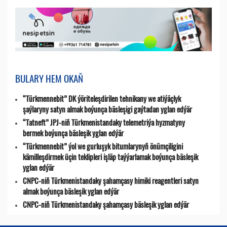
BULARY HEM OKAŇ
“Türkmennebit” DK ýöriteleşdirilen tehnikany we atiýäçlyk
şaýlaryny satyn almak boýunça bäsleşigi gaýtadan yglan edýär
“Tatneft” JPJ-niň Türkmenistandaky telemetriýa hyzmatyny
bermek boýunça bäsleşik yglan edýär
“Türkmennebit” ýol we gurluşyk bitumlarynyň önümçiligini
kämilleşdirmek üçin teklipleri işläp taýýarlamak boýunça bäsleşik
yglan edýär
CNPC-niň Türkmenistandaky şahamçasy himiki reagentleri satyn
almak boýunça bäsleşik yglan edýär
CNPC-niň Türkmenistandaky şahamçasy bäsleşik yglan edýär