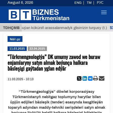
Awgust 6, 2026
ENG
TM
РУС
Toggl
navig
МТ
$12
TDHÇMB
Buýan köküniň arassalanmadyk glisirrizin turşusy (t.)
Nebit-gaz
11.03.2025
22.04.2025
“Türkmengeologiýa” DK umumy zawod we buraw
enjamlaryny satyn almak boýunça halkara
bäsleşigi gaýtadan yglan edýär
11.03.2025 - 10:13
“Türkmengeologiýa” döwlet korporasiýasy
Türkmenistanyň nebitgaz toplumyny harytlar bilen
üpjün edijileri bäsleşik (tender) esasynda kesgitleýän
toparyň adyndan maddy-tehniki serişdeleri satyn almak
boýunça №04/24 belgili halkara bäsleşigi bölekleýin