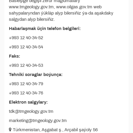
Bäsleşige degişli zerur maglumatlary
www.tmgeology.gov.tm, www.oilgas.gov.tm web
sahypalaryndan ýükläp alyp bilersiňiz ýa-da aşakdaky
salgydan alyp bilersiňiz.
Habarlaşmak üçin telefon belgileri:
+993 12 40-34-52
+993 12 40-34-54
Faks:
+993 12 40-34-53
Tehniki soraglar boýunça:
+993 12 40-34-79
+993 12 40-34-76
Elektron salgylary:
tdk@tmgeology.gov.tm
marketing@tmgeology.gov.tm
Türkmenistan, Aşgabat ş., Arçabil şaýoly 56