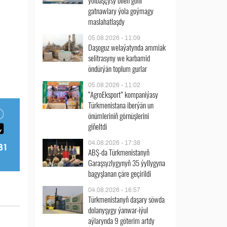
ýolbaşçysy bilen göni
gatnawlary ýola goýmagy
maslahatlaşdy
05.08.2026 - 11:09
Daşoguz welaýatynda ammiak
selitrasyny we karbamid
öndürýän toplum gurlar
05.08.2026 - 11:02
“AgroEksport” kompaniýasy
Türkmenistana iberýän un
önümleriniň görnüşlerini
giňeltdi
04.08.2026 - 17:38
ABŞ-da Türkmenistanyň
Garaşsyzlygynyň 35 ýyllygyna
bagyşlanan çäre geçirildi
04.08.2026 - 16:57
Türkmenistanyň daşary söwda
dolanyşygy ýanwar-iýul
aýlarynda 9 göterim artdy