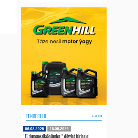
TENDERLER
ÄHLISI
06.08.2026
16.09.2026
“Türkmengallaönümleri” döwlet birleşigi