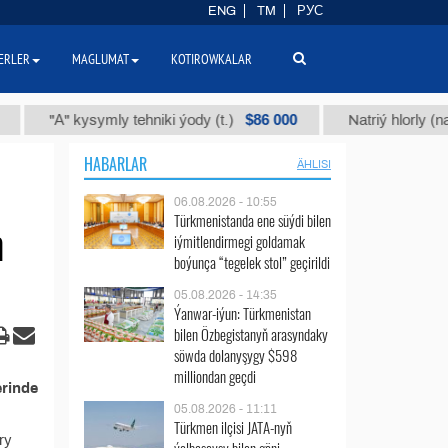
ENG
TM
РУС
ERLER
MAGLUMAT
KOTIROWKALAR
$86 000
"А" kysymly tehniki ýody (t.)
Natriý hlorly (nahar d
HABARLAR
ÄHLISI
06.08.2026 - 10:55
Türkmenistanda ene süýdi bilen
n
iýmitlendirmegi goldamak
boýunça “tegelek stol” geçirildi
05.08.2026 - 14:35
Ýanwar-iýun: Türkmenistan
bilen Özbegistanyň arasyndaky
söwda dolanyşygy $598
milliondan geçdi
erinde
05.08.2026 - 11:11
Türkmen ilçisi JATA-nyň
ry