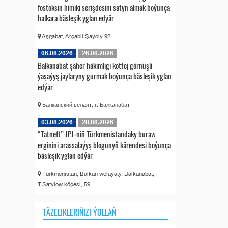
fostoksin himiki serişdesini satyn almak boýunça
halkara bäsleşik yglan edýär
Aşgabat, Arçabil Şaýoly 92
06.08.2026
26.08.2026
Balkanabat şäher häkimligi kottej görnüşli
ýaşaýyş jaýlaryny gurmak boýunça bäsleşik yglan
edýär
Балканский велаят, г. Балканабат
03.08.2026
28.08.2026
“Tatneft” JPJ-niň Türkmenistandaky buraw
erginini arassalaýyş blogunyň kärendesi boýunça
bäsleşik yglan edýär
Türkmenistan, Balkan welaýaty, Balkanabat,
T.Satylow köçesi, 59
TÄZELIKLERIŇIZI ÝOLLAŇ