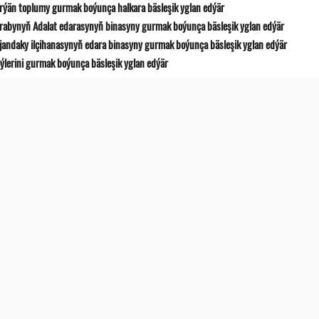
ýän toplumy gurmak boýunça halkara bäsleşik yglan edýär
etrabynyň Adalat edarasynyň binasyny gurmak boýunça bäsleşik yglan edýär
ýjandaky ilçihanasynyň edara binasyny gurmak boýunça bäsleşik yglan edýär
öýlerini gurmak boýunça bäsleşik yglan edýär