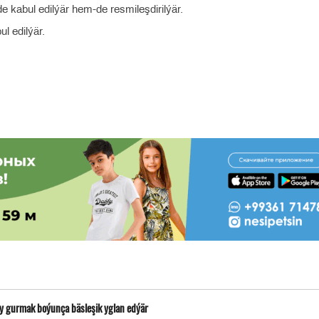
de kabul edilýär hem-de resmileşdirilýär.
l edilýär.
yny gurmak boýunça bäsleşik yglan edýär