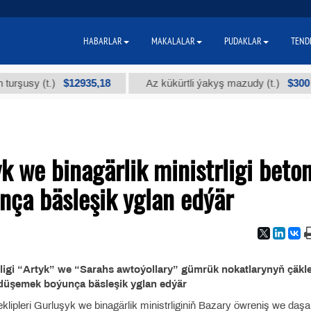
HABARLAR
MAKALALAR
PUDAKLAR
TEND
$12935,18
$300
usy (t.)
Az kükürtli ýakyş mazudy (t.)
 we binagärlik ministrligi beto
nça bäsleşik yglan edýär
ligi “Artyk” we “Sarahs awtoýollary” gümrük nokatlarynyň çäkl
 düşemek boýunça bäsleşik yglan edýär
lipleri Gurluşyk we binagärlik ministrliginiň Bazary öwreniş we daşa