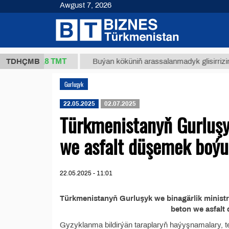
Awgust 7, 2026
37,8 ТМТ
kg.)
TDHÇMB
Buýan köküniň arassalanmadyk glisirrizin turş
Gurluşyk
22.05.2025
02.07.2025
Türkmenistanyň Gurluşyk
we asfalt düşemek boýu
22.05.2025 - 11:01
Türkmenistanyň Gurluşyk we binagärlik ministr
beton we asfalt
Gyzyklanma bildirýän taraplaryň haýyşnamalary, tek