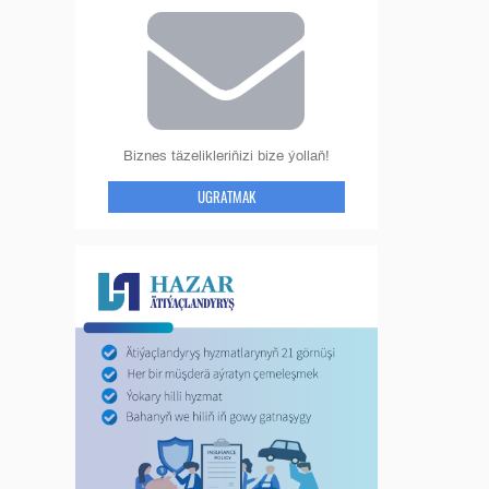
Biznes täzelikleriňizi bize ýollaň!
UGRATMAK