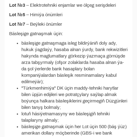
Lot №3
– Elektrotehniki enjamlar we ölçeg serişdeleri
Lot №5
– Himiýa önümleri
Lot №7
– Beýleki önümler
Bäsleşige gatnaşmak üçin:
bäsleşige gatnaşmaga isleg bildirýäniň doly ady,
hukuk ýagdaýy, hasaba alnan ýurdy, bank rekwizitleri
hakynda maglumatlary görkezip ýazmaça görnüşde
arza tabşyrmaly (ofşor zolaklarda hasaba alnan ýa-
da şol ýerlerde bank hasaplary bolan
kompaniýalardan bäsleşik resminamalary kabul
edilmeýär);
"Türkmenhimiýa" DK üçin maddy-tehniki harytlar
bilen üpjün edijileri we potratçylary saýlap almak
boýunça halkara bäsleşiklerini geçirmegiň Düzgünleri
bilen tanyş bolmaly;
lotuň häsiýetnamasyny we bäsleşigiň tehniki
talaplaryny almaly;
bäsleşige gatnaşmak üçin her Lot üçin 500 (bäş ýüz)
amerikan dollary möçberinde (GBS-i we bank