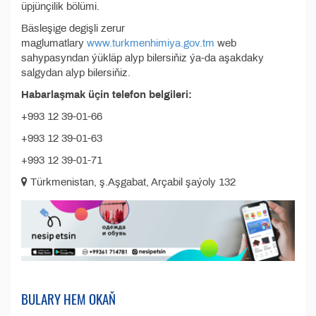
üpjünçilik bölümi.
Bäsleşige degişli zerur
maglumatlary
www.turkmenhimiya.gov.tm
web
sahypasyndan ýükläp alyp bilersiňiz ýa-da aşakdaky
salgydan alyp bilersiňiz.
Habarlaşmak üçin telefon belgileri:
+993 12 39-01-66
+993 12 39-01-63
+993 12 39-01-71
Türkmenistan, ş.Aşgabat, Arçabil şaýoly 132
BULARY HEM OKAŇ