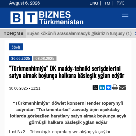
Awgust 6, 2026
ENG
TM
РУС
Toggl
navig
ТМТ
$1
TDHÇMB
Buýan köküniň arassalanmadyk glisirrizin turşusy (t.)
Söwda
30.06.2025
08.08.2025
"Türkmenhimiýa" DK maddy-tehniki serişdelerini
satyn almak boýunça halkara bäsleşik yglan edýär
30.06.2025 - 11:21
“Türkmenhimiýa” döwlet konserni tender toparynyň
adyndan “Türkmenturba” zawody üçin aşakdaky
lotlarda görkezilen harytlary satyn almak boýunça açyk
görnüşli halkara bäsleşik yglan edýär
Lot №2
– Tehnologik enjamlary we ätiýaçlyk şaýlar