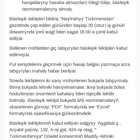
harajatlaryny hasaba almazdan) tölegi töläp, bäsleşik
resminamalaryny almaly.
Bäsleşik teklipleri bildiriş “Neýtralnyý Türkmenistan”
gazetinde çap edilen gününden başlap 30 (otuz) iş günüň
dowamynda ýerli wagt bilen sagat 16.00-a çenli kabul
edilýär.
Bellenen möhletden giç tabşyrylan bäsleşik teklipleri kabul
edilmeýär.
Pul serişdelerini geçirmek üçin hasap belgisi ýazmaça arza
tabşyrylan mahaly habar berilýär.
Söwda tekliplerini iki sany möhürlenen bukjada tabşyrmaly.
Birinji bukjada tehniki häsiýetnamalar, ikinji bukjada bolsa
hödürlenýän önümleriň bahalary bilen täjirçilik teklibi
bolmaly. Bäsleşik teklipli bukjada ähli resminamalaryň
skanirlenen görnüşi “PDF” formatynda we “Excel”
formatynda spesifikasiýa görkezilmelidir.
Bäsleşik teklipleriniň kabul edilýän salgysy: Aşgabat ş.,
Arçabil şaýoly, 132, 4-nji gat, 424-nji otag, "
Türkmenhimiýa" Döwlet konserniniň Maddy–tehniki