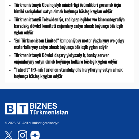
Türkmenistanyň Oba hojalyk ministrligi ösümlikleri goramak üçin
himiki serişdeleri satyn almak boýunça bäsleşik yglan edýär
Türkmenistanyň Telewideniýe, radio­gepleşikler we kinematografiýa
baradaky döwlet komiteti enjamlary satyn almak boýunça bäsleşik
yglan edýär
"Eni Türkmenistan Limited" kompaniýasy motor ýaglaryny we çalgy
materiallaryny satyn almak boýunça bäsleşik yglan edýär
Türkmenistanyň Döwlet daşary ykdysady iş banky serwer
enjamlaryny satyn almak boýunça halkara bäsleşik yglan edýär
“Tatneft” JPJ-niň Türkmenistandaky ofis harytlaryny satyn almak
boýunça bäsleşik yglan edýär
© 2026 BT. Ähli hukuklar goralandyr.