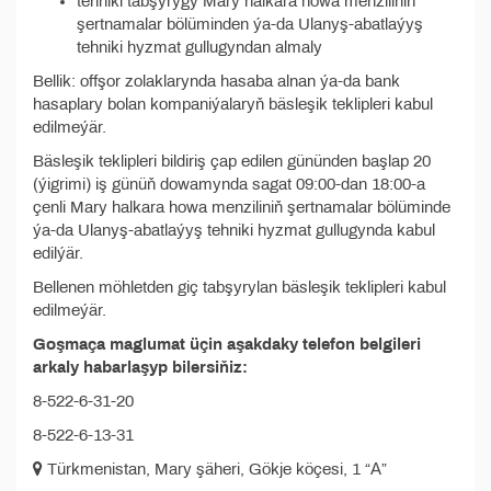
tehniki tabşyrygy Mary halkara howa menziliniň
şertnamalar bölüminden ýa-da Ulanyş-abatlaýyş
tehniki hyzmat gullugyndan almaly
Bellik: offşor zolaklarynda hasaba alnan ýa-da bank
hasaplary bolan kompaniýalaryň bäsleşik teklipleri kabul
edilmeýär.
Bäsleşik teklipleri bildiriş çap edilen gününden başlap 20
(ýigrimi) iş günüň dowamynda sagat 09:00-dan 18:00-a
çenli Mary halkara howa menziliniň şertnamalar bölüminde
ýa-da Ulanyş-abatlaýyş tehniki hyzmat gullugynda kabul
edilýär.
Bellenen möhletden giç tabşyrylan bäsleşik teklipleri kabul
edilmeýär.
Goşmaça maglumat üçin aşakdaky telefon belgileri
arkaly habarlaşyp bilersiňiz:
8-522-6-31-20
8-522-6-13-31
Türkmenistan, Mary şäheri, Gökje köçesi, 1 “А”