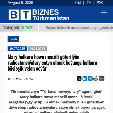
Awgust 8, 2026
ENG
TM
РУС
Toggl
navig
37,8 ТМТ
1 (kg.)
TDHÇMB
Buýan köküniň arassalanmadyk glisirrizin t
Söwda
10.07.2025
06.08.2025
Mary halkara howa menzili göterilýän
radiostansiýalary satyn almak boýunça halkara
bäsleşik yglan edýär
10.07.2025 - 10:52
Türkmenistanyň "Türkmenhowaýollary" agentliginiň
Mary halkara howa menzili menziliň içerki
aragatnaşygyny üpjün etmek maksady bilen göterilýän
döwrebap radiostansiýalary satyn almak boýunça açyk
görnüşli halkara bäsleşik yglan edýär