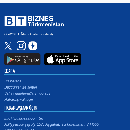
© 2026 BT. Ähli hukuklar goralandyr.
EDARA
Biz barada
Düzgünler we şertler
Şahsy maglumatlaryň goragy
Habarlaşmak üçin
HABARLAŞMAK ÜÇIN
info@business.com.tm
A.Nyýazow şaýoly 157, Aşgabat, Türkmenistan, 744000