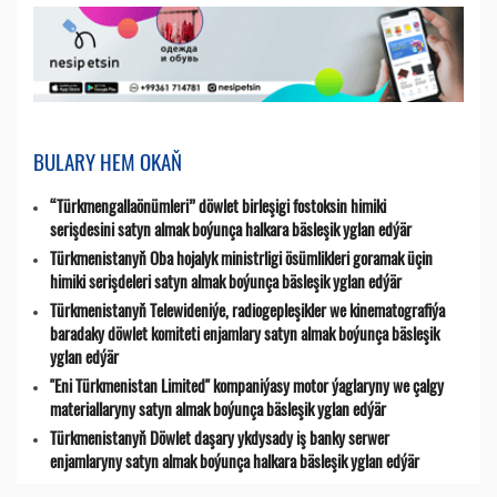
BULARY HEM OKAŇ
“Türkmengallaönümleri” döwlet birleşigi fostoksin himiki
serişdesini satyn almak boýunça halkara bäsleşik yglan edýär
Türkmenistanyň Oba hojalyk ministrligi ösümlikleri goramak üçin
himiki serişdeleri satyn almak boýunça bäsleşik yglan edýär
Türkmenistanyň Telewideniýe, radio­gepleşikler we kinematografiýa
baradaky döwlet komiteti enjamlary satyn almak boýunça bäsleşik
yglan edýär
"Eni Türkmenistan Limited" kompaniýasy motor ýaglaryny we çalgy
materiallaryny satyn almak boýunça bäsleşik yglan edýär
Türkmenistanyň Döwlet daşary ykdysady iş banky serwer
enjamlaryny satyn almak boýunça halkara bäsleşik yglan edýär