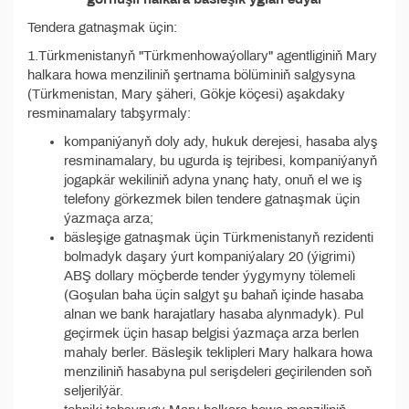
Tendera gatnaşmak üçin:
1.Türkmenistanyň "Türkmenhowaýollary" agentliginiň Mary
halkara howa menziliniň şertnama bölüminiň salgysyna
(Türkmenistan, Mary şäheri, Gökje köçesi) aşakdaky
resminamalary tabşyrmaly:
kompaniýanyň doly ady, hukuk derejesi, hasaba alyş
resminamalary, bu ugurda iş tejribesi, kompaniýanyň
jogapkär wekiliniň adyna ynanç haty, onuň el we iş
telefony görkezmek bilen tendere gatnaşmak üçin
ýazmaça arza;
bäsleşige gatnaşmak üçin Türkmenistanyň rezidenti
bolmadyk daşary ýurt kompaniýalary 20 (ýigrimi)
ABŞ dollary möçberde tender ýygymyny tölemeli
(Goşulan baha üçin salgyt şu bahaň içinde hasaba
alnan we bank harajatlary hasaba alynmadyk). Pul
geçirmek üçin hasap belgisi ýazmaça arza berlen
mahaly berler. Bäsleşik teklipleri Mary halkara howa
menziliniň hasabyna pul serişdeleri geçirilenden soň
seljerilýär.