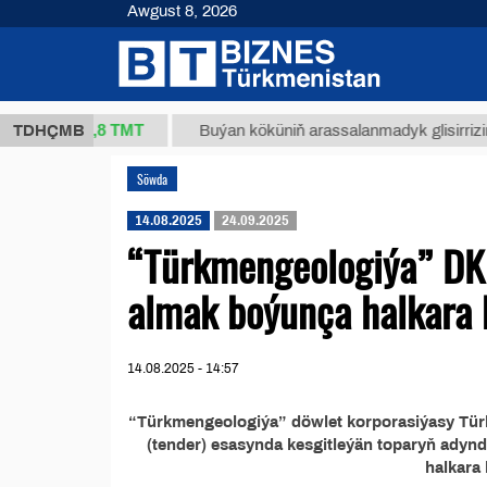
Awgust 8, 2026
37,8 ТМТ
kg.)
TDHÇMB
Buýan köküniň arassalanmadyk glisirrizin turş
Söwda
14.08.2025
24.09.2025
“Türkmengeologiýa” DK ý
almak boýunça halkara 
14.08.2025 - 14:57
“Türkmengeologiýa” döwlet korporasiýasy Türkm
(tender) esasynda kesgitleýän toparyň adynd
halkara 