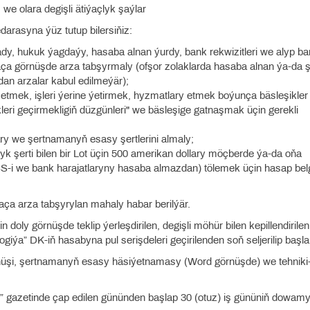
, we olara degişli ätiýaçlyk şaýlar
rasyna ýüz tutup bilersiňiz:
ady, hukuk ýagdaýy, hasaba alnan ýurdy, bank rekwizitleri we alyp b
ça görnüşde arza tabşyrmaly (ofşor zolaklarda hasaba alnan ýa-da ş
an arzalar kabul edilmeýär);
n etmek, işleri ýerine ýetirmek, hyzmatlary etmek boýunça bäsleşikler
ri geçirmekligiň düzgünleri" we bäsleşige gatnaşmak üçin gerekli
lary we şertnamanyň esasy şertlerini almaly;
 şerti bilen bir Lot üçin 500 amerikan dollary möçberde ýa-da oňa
i we bank harajatlaryny hasaba almazdan) tölemek üçin hasap belg
aça arza tabşyrylan mahaly habar berilýär.
n doly görnüşde teklip ýerleşdirilen, degişli möhür bilen kepillendirile
iýa” DK-iň hasabyna pul serişdeleri geçirilenden soň seljerilip başla
üşi, şertnamanyň esasy häsiýetnamasy (Word görnüşde) we tehniki
tan” gazetinde çap edilen gününden başlap 30 (otuz) iş gününiň dowam