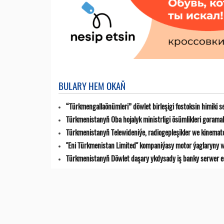
BULARY HEM OKAŇ
“Türkmengallaönümleri” döwlet birleşigi fostoksin himiki s
Türkmenistanyň Oba hojalyk ministrligi ösümlikleri goramak
Türkmenistanyň Telewideniýe, radio­gepleşikler we kinemat
"Eni Türkmenistan Limited" kompaniýasy motor ýaglaryny w
Türkmenistanyň Döwlet daşary ykdysady iş banky serwer en