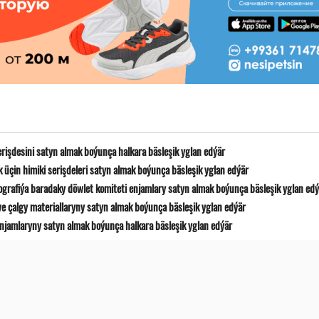
erişdesini satyn almak boýunça halkara bäsleşik yglan edýär
 üçin himiki serişdeleri satyn almak boýunça bäsleşik yglan edýär
ografiýa baradaky döwlet komiteti enjamlary satyn almak boýunça bäsleşik yglan ed
e çalgy materiallaryny satyn almak boýunça bäsleşik yglan edýär
jamlaryny satyn almak boýunça halkara bäsleşik yglan edýär