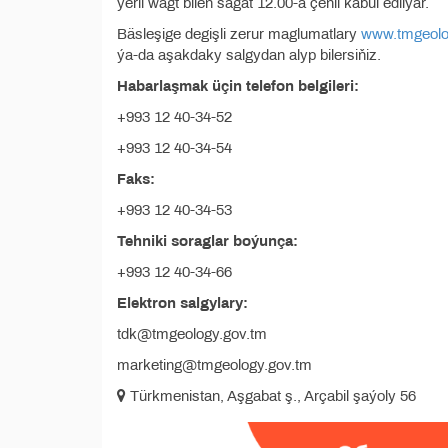
ýerli wagt bilen sagat 12.00-a çenli kabul edilýär.
Bäsleşige degişli zerur maglumatlary
www.tmgeolo
ýa-da aşakdaky salgydan alyp bilersiňiz.
Habarlaşmak üçin telefon belgileri:
+993 12 40-34-52
+993 12 40-34-54
Faks:
+993 12 40-34-53
Tehniki soraglar boýunça:
+993 12 40-34-66
Elektron salgylary:
tdk@tmgeology.gov.tm
marketing@tmgeology.gov.tm
Türkmenistan, Aşgabat ş., Arçabil şaýoly 56