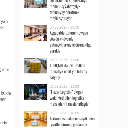
Buharada Türkmenistanyň
medeni-syýahatçylyk
toplumyny döretmek
meýilleşdirilýär
arýan
ol
06.08.2026 - 13:50
Aşgabatda türkmen-owgan
söwda-ykdysady
gatnaşyklaryny ösdürmeklige
garaldy
06.08.2026 - 11:06
TDHÇMB-da 270 million
isini
manatlyk nebit ýol bitumy
satyldy
06.08.2026 - 11:03
“Hazar Logistik” owgan
n bukja
wekiliýeti bilen logistika
nar.
meselelerini maslahatlaşdy
-
06.08.2026 - 10:55
Türkmenistanda ene süýdi bilen
ynda
iýmitlendirmegi goldamak