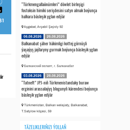
“Türkmengallaönümleri” döwlet birleşigi
fostoksin himiki serişdesini satyn almak boýunça
halkara bäsleşik yglan edýär
Aşgabat, Arçabil Şaýoly 92
06.08.2026
26.08.2026
Balkanabat şäher häkimligi kottej görnüşli
ýaşaýyş jaýlaryny gurmak boýunça bäsleşik yglan
edýär
Балканский велаят, г. Балканабат
ýär
03.08.2026
28.08.2026
“Tatneft” JPJ-niň Türkmenistandaky buraw
erginini arassalaýyş blogunyň kärendesi boýunça
bäsleşik yglan edýär
Türkmenistan, Balkan welaýaty, Balkanabat,
T.Satylow köçesi, 59
TÄZELIKLERIŇIZI ÝOLLAŇ