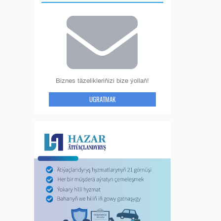
Biznes täzelikleriňizi bize ýollaň!
UGRATMAK