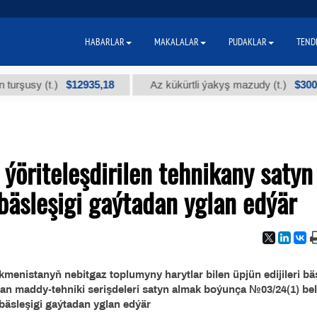
HABARLAR
MAKALALAR
PUDAKLAR
TEND
$12935,18
$300
usy (t.)
Az kükürtli ýakyş mazudy (t.)
öriteleşdirilen tehnikany satyn
bäsleşigi gaýtadan yglan edýär
enistanyň nebitgaz toplumyny harytlar bilen üpjün edijileri bä
an maddy-tehniki serişdeleri satyn almak boýunça №03/24(1) belg
bäsleşigi gaýtadan yglan edýär