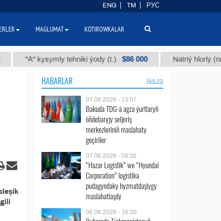
ENG
TM
РУС
ERLER
MAGLUMAT
KOTIROWKALAR
$86 000
"А" kysymly tehniki ýody (t.)
Natriý hlorly (nahar 
HABARLAR
ÄHLISI
07.08.2026 - 13:07
Bakuda TDG-ä agza ýurtlaryň
öňdebaryjy seljeriş
merkezleriniň maslahaty
geçiriler
07.08.2026 - 09:32
“Hazar Logistik” we “Hyundai
Corporation” logistika
pudagyndaky hyzmatdaşlygy
sleşik
maslahatlaşdy
ili
06.08.2026 - 16:30