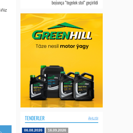
boýunça “tegelek stol” geçirildi
iňiz
TENDERLER
ÄHLISI
06.08.2026
16.09.2026