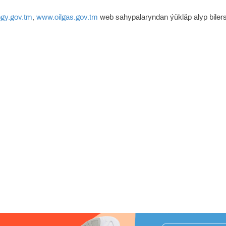
gy.gov.tm
,
www.oilgas.gov.tm
web sahypalaryndan ýükläp alyp bilers