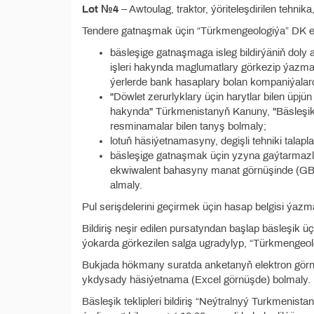
Lot №4
– Awtoulag, traktor, ýöriteleşdirilen tehnika
Tendere gatnaşmak üçin “Türkmengeologiýa” DK eda
bäsleşige gatnaşmaga isleg bildirýäniň doly 
işleri hakynda maglumatlary görkezip ýazma
ýerlerde bank hasaplary bolan kompaniýalard
"Döwlet zerurlyklary üçin harytlar bilen üpjü
hakynda" Türkmenistanyň Kanuny, "Bäsleşikle
resminamalar bilen tanyş bolmaly;
lotuň häsiýetnamasyny, degişli tehniki talap
bäsleşige gatnaşmak üçin yzyna gaýtarmazlyk
ekwiwalent bahasyny manat görnüşinde (GBS-
almaly.
Pul serişdelerini geçirmek üçin hasap belgisi ýazm
Bildiriş neşir edilen pursatyndan başlap bäsleşik üçi
ýokarda görkezilen salga ugradylyp, “Türkmengeolog
Bukjada hökmany suratda anketanyň elektron görn
ykdysady häsiýetnama (Excel görnüşde) bolmaly.
Bäsleşik teklipleri bildiriş “Neýtralnyý Turkmenis