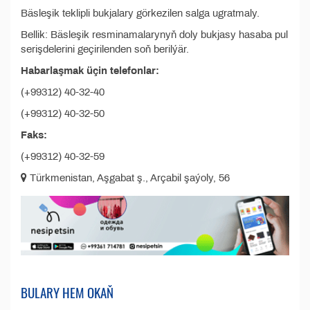
Bäsleşik teklipli bukjalary görkezilen salga ugratmaly.
Bellik: Bäsleşik resminamalarynyň doly bukjasy hasaba pul
serişdelerini geçirilenden soň berilýär.
Habarlaşmak üçin telefonlar:
(+99312) 40-32-40
(+99312) 40-32-50
Faks:
(+99312) 40-32-59
Türkmenistan, Aşgabat ş., Arçabil şaýoly, 56
BULARY HEM OKAŇ