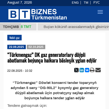
Awgust 7, 2026
ENG
TM
РУС
Toggl
navig
37,8 ТМТ
1 (kg.)
TDHÇMB
Buýan köküniň arassalanmadyk glisirrizin t
Nebit-gaz
22.08.2025
02.10.2025
“Türkmengaz” DK gaz generatorlary düýpli
abatlamak boýunça halkara bäsleşik yglan edýär
22.08.2025 - 10:32
“Türkmengaz” Döwlet konserni tender toparynyň
adyndan 5 sany “DG-90L2” kysymly gaz generatory
düýpli abatlamak üçin potratçyny saýlap almak
boýunça halkara tender yglan edýär
Tendere gatnaşmak üçin: