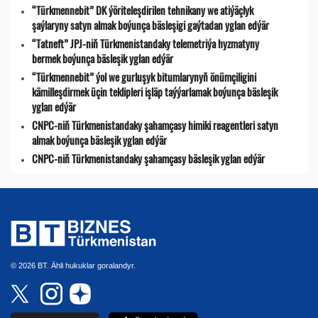
“Türkmennebit” DK ýöriteleşdirilen tehnikany we atiýäçlyk
şaýlaryny satyn almak boýunça bäsleşigi gaýtadan yglan edýär
“Tatneft” JPJ-niň Türkmenistandaky telemetriýa hyzmatyny
bermek boýunça bäsleşik yglan edýär
“Türkmennebit” ýol we gurluşyk bitumlarynyň önümçiligini
kämilleşdirmek üçin teklipleri işläp taýýarlamak boýunça bäsleşik
yglan edýär
CNPC-niň Türkmenistandaky şahamçasy himiki reagentleri satyn
almak boýunça bäsleşik yglan edýär
CNPC-niň Türkmenistandaky şahamçasy bäsleşik yglan edýär
© 2026 BT. Ähli hukuklar goralandyr.