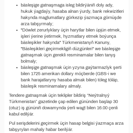
bäsleşige gatnaşmaga isleg bildirýäniň doly ady,
hukuk ýagdaýy, hasaba alnan ýurdy, bank rekwizitleri
hakynda maglumatlary görkezip ýazmaça görnüşde
arza tabşyrmaly;
"Döwlet zerurlyklary üçin harytlar bilen üpjün etmek,
işleri ýerine ýetirmek, hyzmatlary etmek boýunça
bäsleşikler hakynda" Türkmenistanyň Kanuny,
"Bäsleşikleri geçirmekligiň düzgünleri" we bäsleşige
gatnaşmak üçin gerekli resminamalar bilen tanyş
bolmaly;
bäsleşige gatnaşmak üçin yzyna gaýtarmazlyk şerti
bilen 1725 amerikan dollary möçberde (GBS-i we
bank harajatlaryny hasaba almak bilen) töleg töläp,
bäsleşik resminamalary almaly.
Tendere gatnaşmak üçin teklipler bildiriş “Neýtralnyý
Türkmenistan” gazetinde çap edilen gününden başlap 30
(otuz) iş gününiň dowamynda ýerli wagt bilen 16.00 çenli
kabul edilýär.
Pul serişdelerini geçirmek üçin hasap belgisi ýazmaça arza
tabşyrylan mahaly habar berilýär.