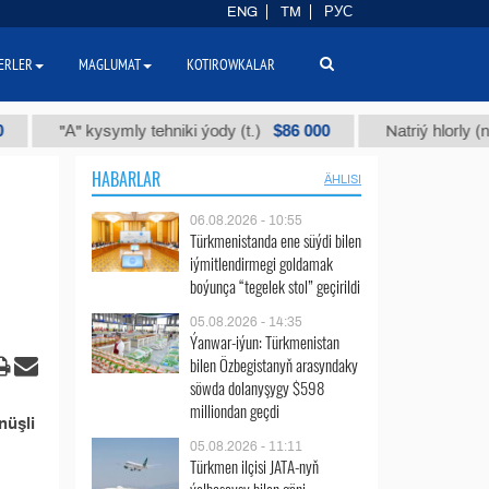
ENG
TM
РУС
ERLER
MAGLUMAT
KOTIROWKALAR
$86 000
"А" kysymly tehniki ýody (t.)
Natriý hlorly (nahar 
HABARLAR
ÄHLISI
06.08.2026 - 10:55
Türkmenistanda ene süýdi bilen
iýmitlendirmegi goldamak
boýunça “tegelek stol” geçirildi
05.08.2026 - 14:35
Ýanwar-iýun: Türkmenistan
bilen Özbegistanyň arasyndaky
söwda dolanyşygy $598
milliondan geçdi
nüşli
05.08.2026 - 11:11
Türkmen ilçisi JATA-nyň