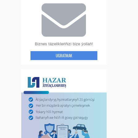
Biznes täzelikleriňizi bize ýollaň!
UGRATMAK