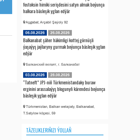
fostoksin himiki serişdesini satyn almak boýunça
halkara bäsleşik yglan edýär
Aşgabat, Arçabil Şaýoly 92
06.08.2026
26.08.2026
Balkanabat şäher häkimligi kottej görnüşli
ýaşaýyş jaýlaryny gurmak boýunça bäsleşik yglan
edýär
Балканский велаят, г. Балканабат
03.08.2026
28.08.2026
“Tatneft” JPJ-niň Türkmenistandaky buraw
erginini arassalaýyş blogunyň kärendesi boýunça
bäsleşik yglan edýär
Türkmenistan, Balkan welaýaty, Balkanabat,
T.Satylow köçesi, 59
TÄZELIKLERIŇIZI ÝOLLAŇ