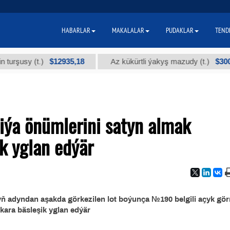
HABARLAR
MAKALALAR
PUDAKLAR
TEND
$12935,18
$300
usy (t.)
Az kükürtli ýakyş mazudy (t.)
ýa önümlerini satyn almak
k yglan edýär
ň adyndan aşakda görkezilen lot boýunça №190 belgili açyk gör
lkara
bäsleşik yglan edýär