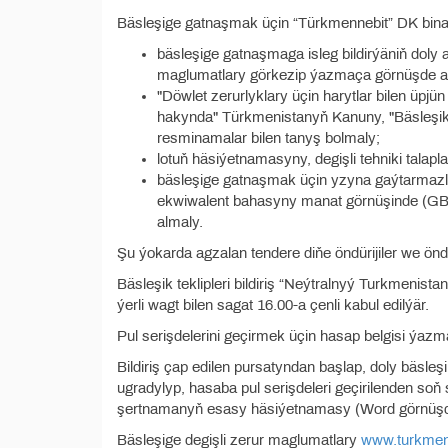
Bäsleşige gatnaşmak üçin “Türkmennebit” DK binasy
bäsleşige gatnaşmaga isleg bildirýäniň doly
maglumatlary görkezip ýazmaça görnüşde a
"Döwlet zerurlyklary üçin harytlar bilen üpjü
hakynda" Türkmenistanyň Kanuny, "Bäsleşikle
resminamalar bilen tanyş bolmaly;
lotuň häsiýetnamasyny, degişli tehniki talap
bäsleşige gatnaşmak üçin yzyna gaýtarmazlyk
ekwiwalent bahasyny manat görnüşinde (GBS-
almaly.
Şu ýokarda agzalan tendere diňe öndürijiler we öndüri
Bäsleşik teklipleri bildiriş “Neýtralnyý Turkmenis
ýerli wagt bilen sagat 16.00-a çenli kabul edilýär.
Pul serişdelerini geçirmek üçin hasap belgisi ýazm
Bildiriş çap edilen pursatyndan başlap, doly bäsleşik
ugradylyp, hasaba pul serişdeleri geçirilenden soň
şertnamanyň esasy häsiýetnamasy (Word görnüşde
Bäsleşige degişli zerur maglumatlary
www.turkmen