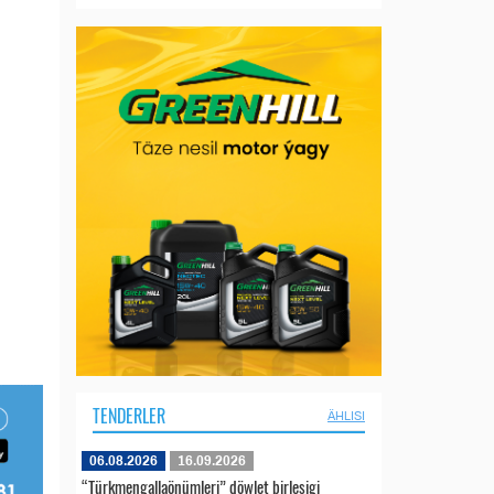
TENDERLER
ÄHLISI
06.08.2026
16.09.2026
“Türkmengallaönümleri” döwlet birleşigi