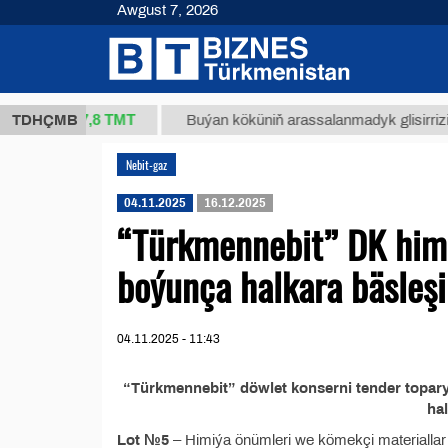
Awgust 7, 2026
37,8 ТМТ
(kg.)
TDHÇMB
Buýan köküniň arassalanmadyk glisirrizin turş
Nebit-gaz
04.11.2025
16.12.2025
“Türkmennebit” DK himi
boýunça halkara bäsleşi
04.11.2025 - 11:43
“Türkmennebit” döwlet konserni tender topary
ha
Lot №5
– Himiýa önümleri we kömekçi materiallar