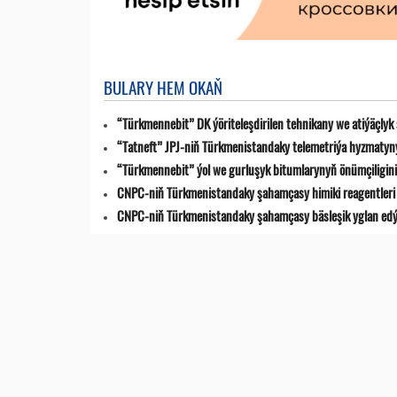
BULARY HEM OKAŇ
“Türkmennebit” DK ýöriteleşdirilen tehnikany we atiýäçlyk
“Tatneft” JPJ-niň Türkmenistandaky telemetriýa hyzmatyn
“Türkmennebit” ýol we gurluşyk bitumlarynyň önümçiligini k
CNPC-niň Türkmenistandaky şahamçasy himiki reagentleri 
CNPC-niň Türkmenistandaky şahamçasy bäsleşik yglan ed