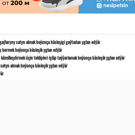
 şaýlaryny satyn almak boýunça bäsleşigi gaýtadan yglan edýär
y bermek boýunça bäsleşik yglan edýär
ämilleşdirmek üçin teklipleri işläp taýýarlamak boýunça bäsleşik yglan edýär
satyn almak boýunça bäsleşik yglan edýär
ýär