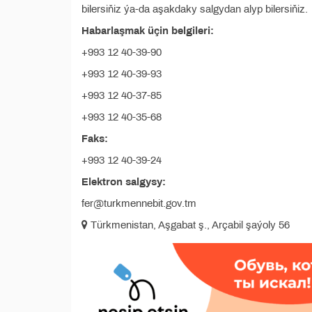
bilersiňiz ýa-da aşakdaky salgydan alyp bilersiňiz.
Habarlaşmak üçin belgileri:
+993 12 40-39-90
+993 12 40-39-93
+993 12 40-37-85
+993 12 40-35-68
Faks:
+993 12 40-39-24
Elektron salgysy:
fer@turkmennebit.gov.tm
Türkmenistan, Aşgabat ş., Arçabil şaýoly 56