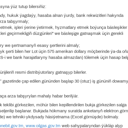
na ýüz tutup bilersiňiz:
 ady, hukuk ýagdaýy, hasaba alnan ýurdy, bank rekwizitleri hakynda
rza tabşyrmaly;
n etmek, işleri ýerine ýetirmek, hyzmatlary etmek boýunça bäsleşikler
ri geçirmekligiň düzgünleri" we bäsleşige gatnaşmak üçin gerekli
lary we şertnamanyň esasy şertlerini almaly;
 şerti bilen her Lot üçin 575 amerikan dollary möçberinde ýa-da oň
i we bank harajatlaryny hasaba almazdan) tölemek üçin hasap belg
jileriň resmi distribýutorlary gatnaşyp bilerler.
tan” gazetinde çap edilen gününden başlap 30 (otuz) iş gününiň dowam
aça arza tabşyrylan mahaly habar berilýär.
 teklibi görkezilen, möhür bilen kepillendirilen bukja görkezilen salga
 seljerilip başlanar. Bukjada hökmany suratda anketanyň elektron görn
) we tehniki-ykdysady häsiýetnama (Excel görnüşde) bolmaly.
nebit.gov.tm
,
www.oilgas.gov.tm
web sahypalaryndan ýükläp alyp