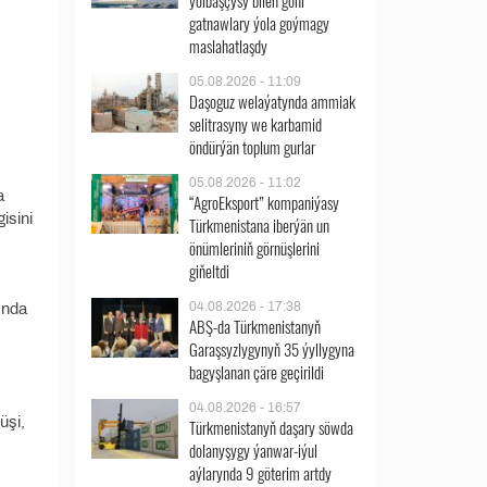
ýolbaşçysy bilen göni
gatnawlary ýola goýmagy
maslahatlaşdy
05.08.2026 - 11:09
Daşoguz welaýatynda ammiak
selitrasyny we karbamid
öndürýän toplum gurlar
05.08.2026 - 11:02
a
“AgroEksport” kompaniýasy
isini
Türkmenistana iberýän un
önümleriniň görnüşlerini
giňeltdi
04.08.2026 - 17:38
ynda
ABŞ-da Türkmenistanyň
Garaşsyzlygynyň 35 ýyllygyna
bagyşlanan çäre geçirildi
04.08.2026 - 16:57
üşi,
Türkmenistanyň daşary söwda
dolanyşygy ýanwar-iýul
aýlarynda 9 göterim artdy