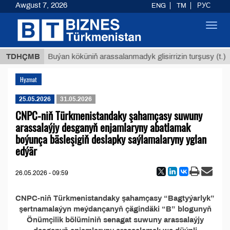
Awgust 7, 2026
ENG
TM
РУС
Toggl
navig
 ТМТ
$
TDHÇMB
Buýan köküniň arassalanmadyk glisirrizin turşusy (t.)
Hyzmat
25.05.2026
31.05.2026
CNPC-niň Türkmenistandaky şahamçasy suwuny
arassalaýjy desganyň enjamlaryny abatlamak
boýunça bäsleşigiň deslapky saýlamalaryny yglan
edýär
26.05.2026 - 09:59
CNPC-niň Türkmenistandaky şahamçasy “Bagtyýarlyk”
şertnamalaýyn meýdançanyň çägindäki “B” blogunyň
Önümçilik bölüminiň senagat suwuny arassalaýjy