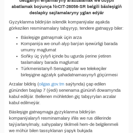
desganyň enjamlaryny arassalamak we düýpli
abatlamak boýunça №CIT-26056-SR belgili bäsleşigiň
deslapky saýlamalaryny yglan edýär
Gyzyklanma bildirýän islendik kompaniýalar aşakda
görkezilen resminamalary tabşyryp, tendere gatnaşyp biler:
Bäsleşige gatnaşmak üçin arza
Kompaniýa we onuň alyp barýan işewürligi barada
umumy maglumat
Soňky üç ýylyň içinde bu ugurda ýerine ýetiren
taslamalary barada maglumat
Türkmenistanyñ Senagatçylar we telekeçiler
birleşigine agzalyk şahadatnamasynyň göçürmesi
Arzalar bildiriş (
oilgas.gov.tm
saýtynda) çap edilen
gününden başlap 7 (ýedi) senenama gününiň dowamynda
kabul edilýär. Bellenen möhletden giç tabşyrylan arzalar
kabul edilmeýär.
Bäsleşige gatnaşmaga gyzyklanma bildirýän
kompaniýalaryň resminamalary iňlis we rus dillerinde
taýýarlanylmaly, sahypalary tikilmeli hem-de belgilenmeli
we möhür bilen tassyklanan ýapyk bukjada