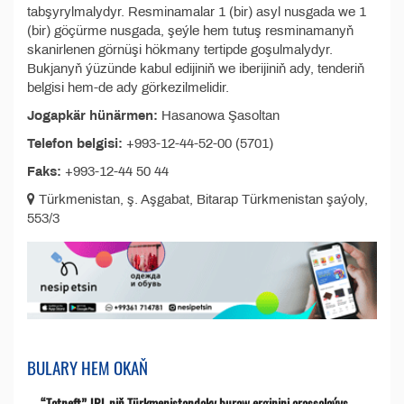
tabşyrylmalydyr. Resminamalar 1 (bir) asyl nusgada we 1
(bir) göçürme nusgada, şeýle hem tutuş resminamanyň
skanirlenen görnüşi hökmany tertipde goşulmalydyr.
Bukjanyň ýüzünde kabul edijiniň we iberijiniň ady, tenderiň
belgisi hem-de ady görkezilmelidir.
Jogapkär hünärmen:
Hasanowa Şasoltan
Telefon belgisi:
+993-12-44-52-00 (5701)
Faks:
+993-12-44 50 44
Türkmenistan, ş. Aşgabat, Bitarap Türkmenistan şaýoly,
553/3
BULARY HEM OKAŇ
“Tatneft” JPJ-niň Türkmenistandaky buraw erginini arassalaýyş