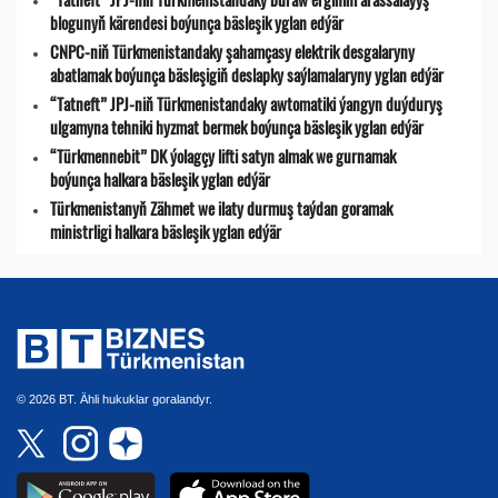
blogunyň kärendesi boýunça bäsleşik yglan edýär
CNPC-niň Türkmenistandaky şahamçasy elektrik desgalaryny
abatlamak boýunça bäsleşigiň deslapky saýlamalaryny yglan edýär
“Tatneft” JPJ-niň Türkmenistandaky awtomatiki ýangyn duýduryş
ulgamyna tehniki hyzmat bermek boýunça bäsleşik yglan edýär
“Türkmennebit” DK ýolagçy lifti satyn almak we gurnamak
boýunça halkara bäsleşik yglan edýär
Türkmenistanyň Zähmet we ilaty durmuş taýdan goramak
ministrligi halkara bäsleşik yglan edýär
© 2026 BT. Ähli hukuklar goralandyr.