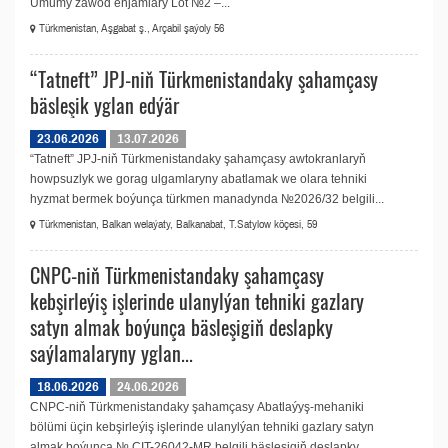
Umumy zawod enjamlary Lot №2 –...
Türkmenistan, Aşgabat ş., Arçabil şaýoly 56
“Tatneft” JPJ-niň Türkmenistandaky şahamçasy
bäsleşik yglan edýär
23.06.2026
13.07.2026
“Tatneft” JPJ-niň Türkmenistandaky şahamçasy awtokranlaryň
howpsuzlyk we gorag ulgamlaryny abatlamak we olara tehniki
hyzmat bermek boýunça türkmen manadynda №2026/32 belgili...
Türkmenistan, Balkan welaýaty, Balkanabat, T.Satylow köçesi, 59
CNPC-niň Türkmenistandaky şahamçasy
kebşirleýiş işlerinde ulanylýan tehniki gazlary
satyn almak boýunça bäsleşigiň deslapky
saýlamalaryny yglan...
18.06.2026
24.06.2026
CNPC-niň Türkmenistandaky şahamçasy Аbatlaýyş-mehaniki
bölümi üçin kebşirleýiş işlerinde ulanylýan tehniki gazlary satyn
almak boýunça № CIT-26042-MR belgili bäsleşigiň deslapky