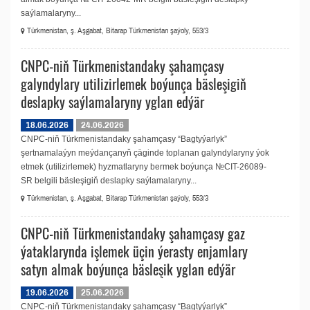
saýlamalaryny...
Türkmenistan, ş. Aşgabat, Bitarap Türkmenistan şaýoly, 553/3
CNPC-niň Türkmenistandaky şahamçasy
galyndylary utilizirlemek boýunça bäsleşigiň
deslapky saýlamalaryny yglan edýär
18.06.2026
24.06.2026
CNPC-niň Türkmenistandaky şahamçasy “Bagtyýarlyk”
şertnamalaýyn meýdançanyň çäginde toplanan galyndylaryny ýok
etmek (utilizirlemek) hyzmatlaryny bermek boýunça №CIT-26089-
SR belgili bäsleşigiň deslapky saýlamalaryny...
Türkmenistan, ş. Aşgabat, Bitarap Türkmenistan şaýoly, 553/3
CNPC-niň Türkmenistandaky şahamçasy gaz
ýataklarynda işlemek üçin ýerasty enjamlary
satyn almak boýunça bäsleşik yglan edýär
19.06.2026
25.06.2026
CNPC-niň Türkmenistandaky şahamçasy “Bagtyýarlyk”