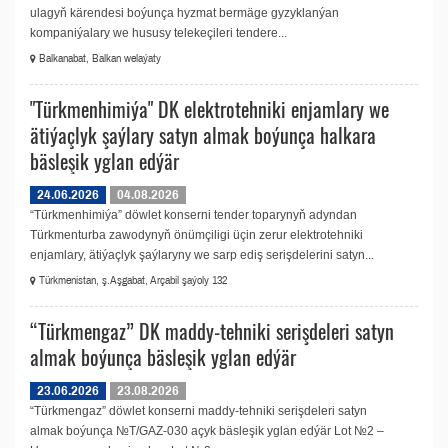
ulagyň kärendesi boýunça hyzmat bermäge gyzyklanýan
kompaniýalary we hususy telekeçileri tendere...
Balkanabat, Balkan welaýaty
"Türkmenhimiýa" DK elektrоtehniki enjamlary we
ätiýaçlyk şaýlary satyn almak boýunça halkara
bäsleşik yglan edýär
24.06.2026
04.08.2026
“Türkmenhimiýa” döwlet konserni tender toparynyň adyndan
Türkmenturba zawodynyň önümçiligi üçin zerur elektrоtehniki
enjamlary, ätiýaçlyk şaýlaryny we sarp ediş serişdelerini satyn...
Türkmenistan, ş.Aşgabat, Arçabil şaýoly 132
“Türkmengaz” DK maddy-tehniki serişdeleri satyn
almak boýunça bäsleşik yglan edýär
23.06.2026
23.08.2026
“Türkmengaz” döwlet konserni maddy-tehniki serişdeleri satyn
almak boýunça №T/GAZ-030 açyk bäsleşik yglan edýär Lot №2 –