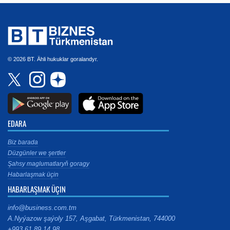
© 2026 BT. Ähli hukuklar goralandyr.
EDARA
Biz barada
Düzgünler we şertler
Şahsy maglumatlaryň goragy
Habarlaşmak üçin
HABARLAŞMAK ÜÇIN
info@business.com.tm
A.Nyýazow şaýoly 157, Aşgabat, Türkmenistan, 744000
+993 61 89 14 98