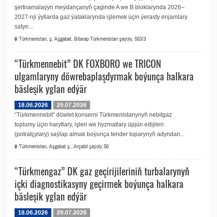
şertnamalaýyn meýdançanyň çaginde A we B bloklarynda 2026–
2027-nji ýyllarda gaz ýataklarynda işlemek üçin ýerasty enjamlary
satyn...
Türkmenistan, ş. Aşgabat, Bitarap Türkmenistan şaýoly, 553/3
“Türkmennebit” DK FOXBORO we TRICON
ulgamlaryny döwrebaplaşdyrmak boýunça halkara
bäsleşik yglan edýär
18.06.2026
29.07.2026
“Türkmennebit” döwlet konserni Türkmenistanynyň nebitgaz
toplumy üçin harytlary, işleri we hyzmatlary üpjün edijileri
(potratçylary) saýlap almak boýunça tender toparynyň adyndan...
Türkmenistan, Aşgabat ş., Arçabil şaýoly 56
“Türkmengaz” DK gaz geçirijileriniň turbalarynyň
içki diagnostikasyny geçirmek boýunça halkara
bäsleşik yglan edýär
18.06.2026
29.07.2026