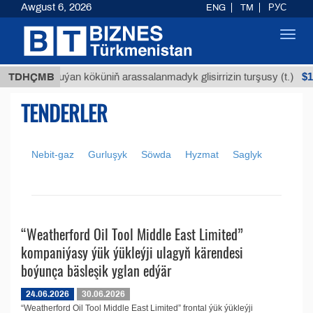
Awgust 6, 2026
ENG
TM
РУС
Toggl
navig
Т
$129
TDHÇMB
Buýan köküniň arassalanmadyk glisirrizin turşusy (t.)
TENDERLER
Nebit-gaz
Gurluşyk
Söwda
Hyzmat
Saglyk
“Weatherford Oil Tool Middle East Limited”
kompaniýasy ýük ýükleýji ulagyň kärendesi
boýunça bäsleşik yglan edýär
24.06.2026
30.06.2026
“Weatherford Oil Tool Middle East Limited” frontal ýük ýükleýji