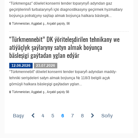
“Türkmengaz” döwlet konserni tender toparynyň adyndan gaz
geçirijileriniň turbalarynyň içki diagnostikasyny geçirmek hyzmatlary
boýunça potratçyny saýlap almak boýunça halkara bäsleşik...
Türkmenistan, Aşgabat ş., Arçabil şaýoly, 56
“Türkmennebit” DK ýöriteleşdirilen tehnikany we
atiýäçlyk şaýlaryny satyn almak boýunça
bäsleşigi gaýtadan yglan edýär
12.06.2026
23.07.2026
“Türkmennebit” döwlet konserni tender toparyň adyndan maddy-
tehniki serişdeleri satyn almak boýunça № 118/3 belgili açyk
görnüşli halkara bäsleşigi gaýtadan yglan...
Türkmenistan, Aşgabat ş., Arçabil şaýoly 56
Başy
4
5
6
7
8
Soňy