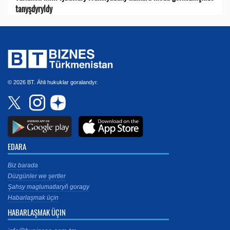
tanyşdyryldy
© 2026 BT. Ähli hukuklar goralandyr.
EDARA
Biz barada
Düzgünler we şertler
Şahsy maglumatlaryň goragy
Habarlaşmak üçin
HABARLAŞMAK ÜÇIN