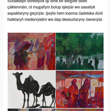
Suratkeşiň döredijilik işi diňe bir sergiler bilen
çäklenmän, ol mugallym bolup işleýär we ussatlyk
sapaklaryny geçirýär. Şeýle hem Ioanna Galetska dürli
halklaryň medeniýetini we däp-dessurlaryny öwrenýär.