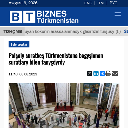
Awgust 6, 2026
ENG
TM
РУС
Toggl
navig
$12935,1
TDHÇMB
Buýan köküniň arassalanmadyk glisirrizin turşusy (t.)
Fotoreportaž
Polşaly suratkeş Türkmenistana bagyşlanan
suratlary bilen tanyşdyrdy
11:49
08.08.2023