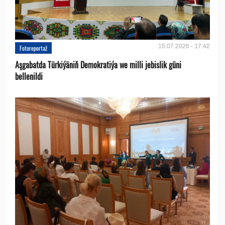
15.07.2026 - 17:42
Fotoreportaž
Aşgabatda Türkiýäniň Demokratiýa we milli jebislik güni
bellenildi