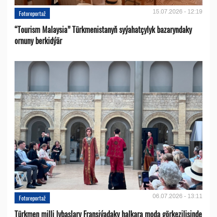
15.07.2026 - 12:19
Fotoreportaž
“Tourism Malaysia” Türkmenistanyň syýahatçylyk bazaryndaky
ornuny berkidýär
06.07.2026 - 13:11
Fotoreportaž
Türkmen milli lybaslary Fransiýadaky halkara moda görkezilişinde