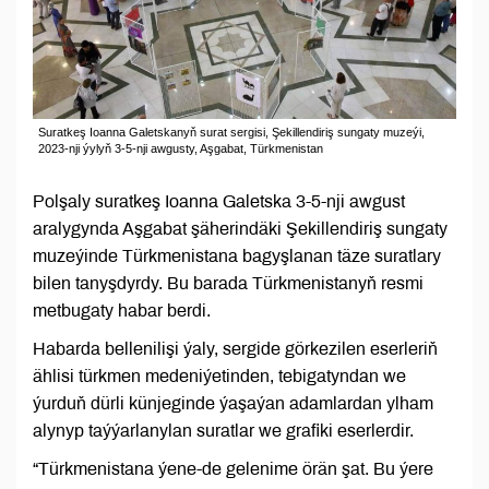
Suratkeş Ioanna Galetskanyň surat sergisi, Şekillendiriş sungaty muzeýi,
2023-nji ýylyň 3-5-nji awgusty, Aşgabat, Türkmenistan
Polşaly suratkeş Ioanna Galetska 3-5-nji awgust
aralygynda Aşgabat şäherindäki Şekillendiriş sungaty
muzeýinde Türkmenistana bagyşlanan täze suratlary
bilen tanyşdyrdy. Bu barada Türkmenistanyň resmi
metbugaty habar berdi.
Habarda bellenilişi ýaly, sergide görkezilen eserleriň
ählisi türkmen medeniýetinden, tebigatyndan we
ýurduň dürli künjeginde ýaşaýan adamlardan ylham
alynyp taýýarlanylan suratlar we grafiki eserlerdir.
“Türkmenistana ýene-de gelenime örän şat. Bu ýere