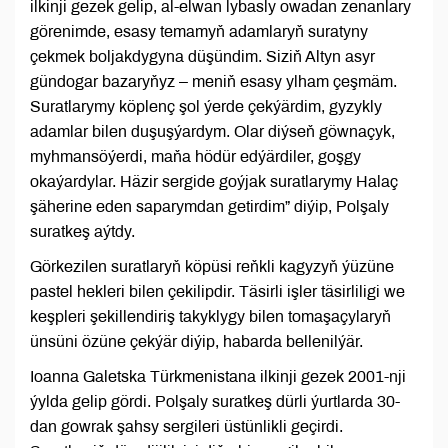
ilkinji gezek gelip, al-elwan lybasly owadan zenanlary
görenimde, esasy temamyň adamlaryň suratyny
çekmek boljakdygyna düşündim. Siziň Altyn asyr
gündogar bazaryňyz – meniň esasy ylham çeşmäm.
Suratlarymy köplenç şol ýerde çekýärdim, gyzykly
adamlar bilen duşuşýardym. Olar diýseň göwnaçyk,
myhmansöýerdi, maňa hödür edýärdiler, goşgy
okaýardylar. Häzir sergide goýjak suratlarymy Halaç
şäherine eden saparymdan getirdim” diýip, Polşaly
suratkeş aýtdy.
Görkezilen suratlaryň köpüsi reňkli kagyzyň ýüzüne
pastel hekleri bilen çekilipdir. Täsirli işler täsirliligi we
keşpleri şekillendiriş takyklygy bilen tomaşaçylaryň
ünsüni özüne çekýär diýip, habarda bellenilýär.
Ioanna Galetska Türkmenistana ilkinji gezek 2001-nji
ýylda gelip gördi. Polşaly suratkeş dürli ýurtlarda 30-
dan gowrak şahsy sergileri üstünlikli geçirdi.