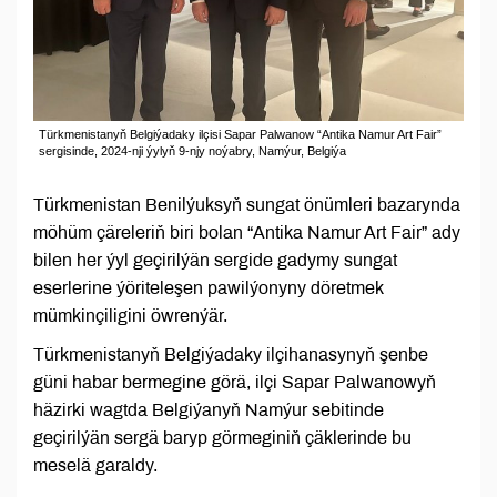
Türkmenistanyň Belgiýadaky ilçisi Sapar Palwanow “Antika Namur Art Fair”
sergisinde, 2024-nji ýylyň 9-njy noýabry, Namýur, Belgiýa
Türkmenistan Benilýuksyň sungat önümleri bazarynda
möhüm çäreleriň biri bolan “Antika Namur Art Fair” ady
bilen her ýyl geçirilýän sergide gadymy sungat
eserlerine ýöriteleşen pawilýonyny döretmek
mümkinçiligini öwrenýär.
Türkmenistanyň Belgiýadaky ilçihanasynyň şenbe
güni habar bermegine görä, ilçi Sapar Palwanowyň
häzirki wagtda Belgiýanyň Namýur sebitinde
geçirilýän sergä baryp görmeginiň çäklerinde bu
meselä garaldy.