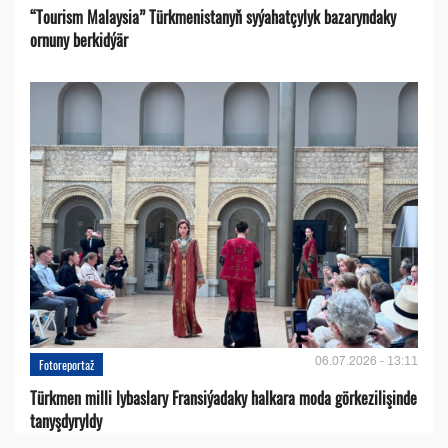
“Tourism Malaysia” Türkmenistanyň syýahatçylyk bazaryndaky
ornuny berkidýär
06.07.2026 - 13:11
Fotoreportaž
Türkmen milli lybaslary Fransiýadaky halkara moda görkezilişinde
tanyşdyryldy