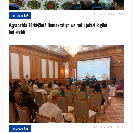
15.07.2026 - 17:42
Fotoreportaž
Aşgabatda Türkiýäniň Demokratiýa we milli jebislik güni
bellenildi
15.07.2026 - 12:19
Fotoreportaž