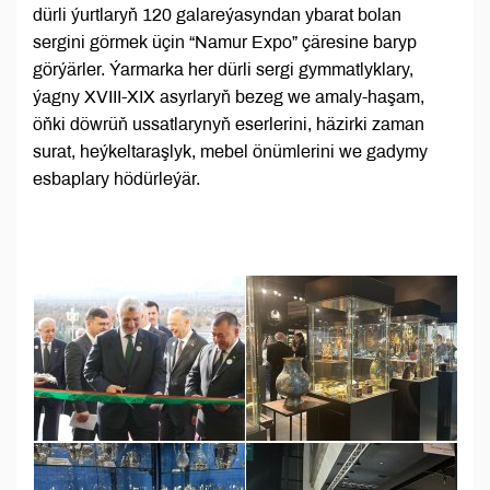
dürli ýurtlaryň 120 galareýasyndan ybarat bolan
sergini görmek üçin “Namur Expo” çäresine baryp
görýärler. Ýarmarka her dürli sergi gymmatlyklary,
ýagny XVIII-XIX asyrlaryň bezeg we amaly-haşam,
öňki döwrüň ussatlarynyň eserlerini, häzirki zaman
surat, heýkeltaraşlyk, mebel önümlerini we gadymy
esbaplary hödürleýär.