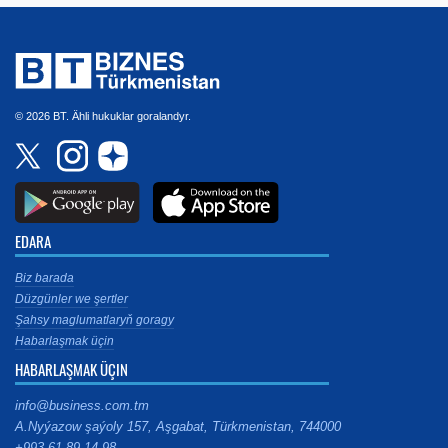
© 2026 BT. Ähli hukuklar goralandyr.
EDARA
Biz barada
Düzgünler we şertler
Şahsy maglumatlaryň goragy
Habarlaşmak üçin
HABARLAŞMAK ÜÇIN
info@business.com.tm
A.Nyýazow şaýoly 157, Aşgabat, Türkmenistan, 744000
+993 61 89 14 98