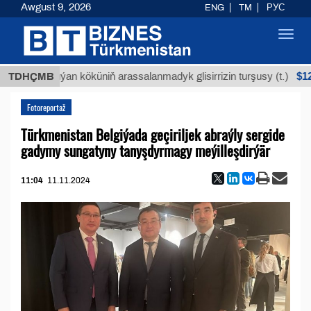
Awgust 9, 2026
ENG
TM
РУС
Toggl
navig
$12935,
TDHÇMB
Buýan köküniň arassalanmadyk glisirrizin turşusy (t.)
Fotoreportaž
Türkmenistan Belgiýada geçiriljek abraýly sergide
gadymy sungatyny tanyşdyrmagy meýilleşdirýär
11:04
11.11.2024