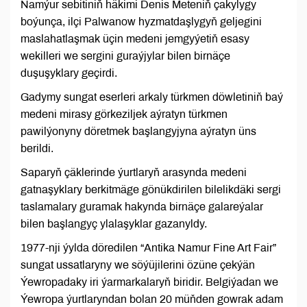
Namýur sebitiniň häkimi Denis Meteniň çakylygy
boýunça, ilçi Palwanow hyzmatdaşlygyň geljegini
maslahatlaşmak üçin medeni jemgyýetiň esasy
wekilleri we sergini guraýjylar bilen birnäçe
duşuşyklary geçirdi.
Gadymy sungat eserleri arkaly türkmen döwletiniň baý
medeni mirasy görkeziljek aýratyn türkmen
pawilýonyny döretmek başlangyjyna aýratyn üns
berildi.
Saparyň çäklerinde ýurtlaryň arasynda medeni
gatnaşyklary berkitmäge gönükdirilen bilelikdäki sergi
taslamalary guramak hakynda birnäçe galareýalar
bilen başlangyç ylalaşyklar gazanyldy.
1977-nji ýylda döredilen “Antika Namur Fine Art Fair”
sungat ussatlaryny we söýüjilerini özüne çekýän
Ýewropadaky iri ýarmarkalaryň biridir. Belgiýadan we
Ýewropa ýurtlaryndan bolan 20 müňden gowrak adam