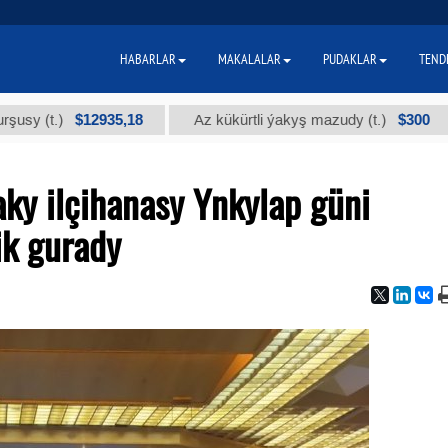
HABARLAR
MAKALALAR
PUDAKLAR
TEND
$12935,18
$300
.)
Az kükürtli ýakyş mazudy (t.)
"А" 
ky ilçihanasy Ynkylap güni
ik gurady