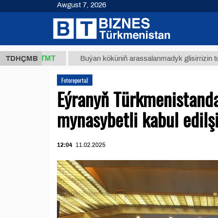
Awgust 7, 2026
7,8 ТМТ
TDHÇMB
Buýan köküniň arassalanmadyk glisirrizin turşusy (t
Fotoreportaž
Eýranyň Türkmenistanda
mynasybetli kabul edilş
12:04
11.02.2025