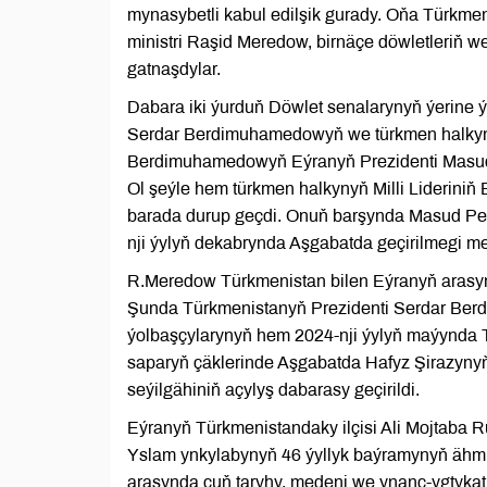
mynasybetli kabul edilşik gurady. Oňa Türkmen
ministri Raşid Meredow, birnäçe döwletleriň w
gatnaşdylar.
Dabara iki ýurduň Döwlet senalarynyň ýerine ý
Serdar Berdimuhamedowyň we türkmen halkynyň
Berdimuhamedowyň Eýranyň Prezidenti Masud P
Ol şeýle hem türkmen halkynyň Milli Lideriniň 
barada durup geçdi. Onuň barşynda Masud Pe
nji ýylyň dekabrynda Aşgabatda geçirilmegi meý
R.Meredow Türkmenistan bilen Eýranyň arasynda
Şunda Türkmenistanyň Prezidenti Serdar Ber
ýolbaşçylarynyň hem 2024-nji ýylyň maýynda T
saparyň çäklerinde Aşgabatda Hafyz Şirazyny
seýilgähiniň açylyş dabarasy geçirildi.
Eýranyň Türkmenistandaky ilçisi Ali Mojtaba R
Yslam ynkylabynyň 46 ýyllyk baýramynyň ähmi
arasynda çuň taryhy, medeni we ynanç-ygtyka