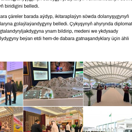
ň biridigini belledi.
 özara çäreler barada aýdyp, ikitaraplaýyn söwda dolanyşygynyň
llaryna golaýlaýandygyny belledi. Çykyşynyň ahyrynda diploma
talandyryljakdygyna ynam bildirip, medeni we ykdysady
rlydygyny beýan etdi hem-de dabara gatnaşandyklary üçin ähli