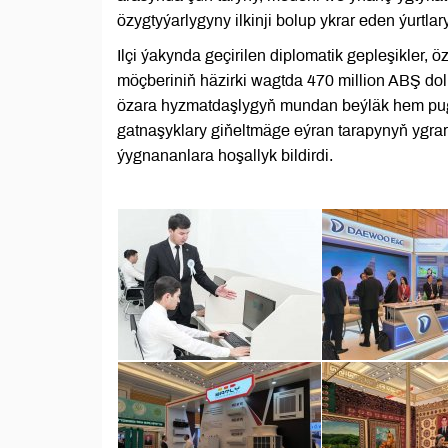
özygtyýarlygyny ilkinji bolup ykrar eden ýurtlary
Ilçi ýakynda geçirilen diplomatik gepleşikler,
möçberiniň häzirki wagtda 470 million ABŞ do
özara hyzmatdaşlygyň mundan beýläk hem pug
gatnaşyklary giňeltmäge eýran tarapynyň ygra
ýygnananlara hoşallyk bildirdi.