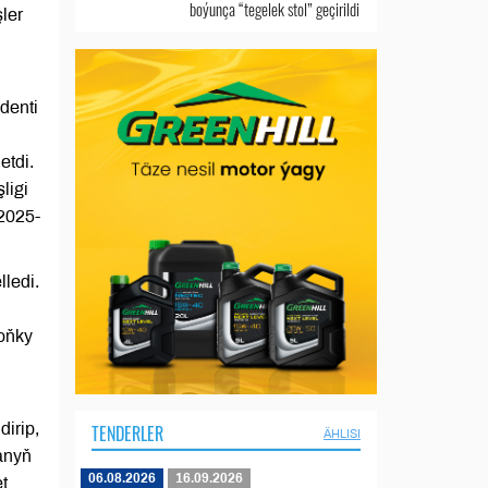
boýunça “tegelek stol” geçirildi
ler
denti
etdi.
ligi
2025-
ledi.
Soňky
irip,
TENDERLER
ÄHLISI
anyň
06.08.2026
16.09.2026
t