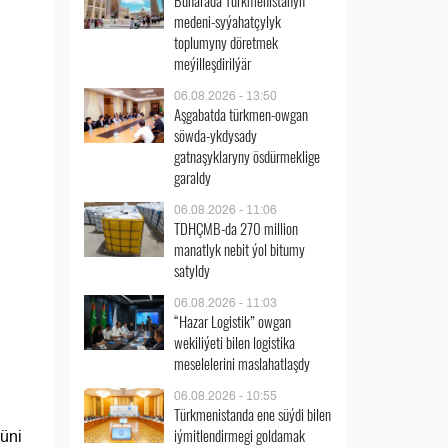
Buharada Türkmenistanyň
medeni-syýahatçylyk
toplumyny döretmek
meýilleşdirilýär
06.08.2026 - 13:50
Aşgabatda türkmen-owgan
söwda-ykdysady
gatnaşyklaryny ösdürmeklige
garaldy
06.08.2026 - 11:06
TDHÇMB-da 270 million
manatlyk nebit ýol bitumy
satyldy
06.08.2026 - 11:03
“Hazar Logistik” owgan
wekiliýeti bilen logistika
meselelerini maslahatlaşdy
06.08.2026 - 10:55
Türkmenistanda ene süýdi bilen
iýmitlendirmegi goldamak
üni