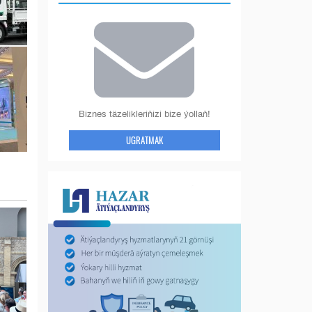
Biznes täzelikleriňizi bize ýollaň!
UGRATMAK