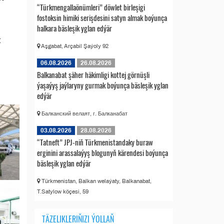
“Türkmengallaönümleri” döwlet birleşigi
fostoksin himiki serişdesini satyn almak boýunça
halkara bäsleşik yglan edýär
t
Aşgabat, Arçabil Şaýoly 92
06.08.2026
26.08.2026
Balkanabat şäher häkimligi kottej görnüşli
ýaşaýyş jaýlaryny gurmak boýunça bäsleşik yglan
edýär
Балканский велаят, г. Балканабат
03.08.2026
28.08.2026
“Tatneft” JPJ-niň Türkmenistandaky buraw
erginini arassalaýyş blogunyň kärendesi boýunça
bäsleşik yglan edýär
Türkmenistan, Balkan welaýaty, Balkanabat,
T.Satylow köçesi, 59
TÄZELIKLERIŇIZI ÝOLLAŇ