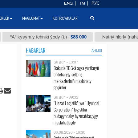
ENG
TM
РУС
ERLER
MAGLUMAT
KOTIROWKALAR
$86 000
kysymly tehniki ýody (t.)
Natriý hlorly (nahar duzy) (
HABARLAR
ÄHLISI
Şu gün - 13:07
Bakuda TDG-ä agza ýurtlaryň
öňdebaryjy seljeriş
merkezleriniň maslahaty
geçiriler
Şu gün - 09:32
“Hazar Logistik” we “Hyundai
Corporation” logistika
pudagyndaky hyzmatdaşlygy
maslahatlaşdy
06.08.2026 - 16:30