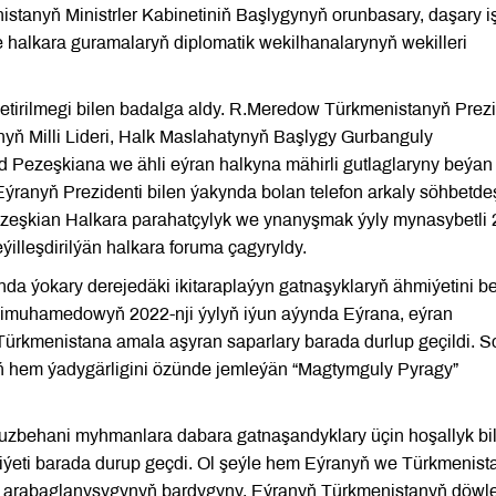
istanyň Ministrler Kabinetiniň Başlygynyň orunbasary, daşary iş
e halkara guramalaryň diplomatik wekilhanalarynyň wekilleri
etirilmegi bilen badalga aldy. R.Meredow Türkmenistanyň Prezi
 Milli Lideri, Halk Maslahatynyň Başlygy Gurbanguly
ezeşkiana we ähli eýran halkyna mähirli gutlaglaryny beýan 
Eýranyň Prezidenti bilen ýakynda bolan telefon arkaly söhbetdeş
zeşkian Halkara parahatçylyk we ynanyşmak ýyly mynasybetli 
illeşdirilýän halkara foruma çagyryldy.
 ýokary derejedäki ikitaraplaýyn gatnaşyklaryň ähmiýetini bel
dimuhamedowyň 2022-nji ýylyň iýun aýynda Eýrana, eýran
ürkmenistana amala aşyran saparlary barada durlup geçildi. 
ň hem ýadygärligini özünde jemleýän “Magtymguly Pyragy”
uzbehani myhmanlara dabara gatnaşandyklary üçin hoşallyk bild
ýeti barada durup geçdi. Ol şeýle hem Eýranyň we Türkmenist
t arabaglanyşygynyň bardygyny, Eýranyň Türkmenistanyň döwle