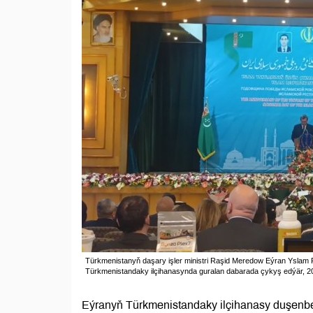
Türkmenistanyň daşary işler ministri Raşid Meredow Eýran Yslam 
Türkmenistandaky ilçihanasynda guralan dabarada çykyş edýär, 202
Eýranyň Türkmenistandaky ilçihanasy duşenbe