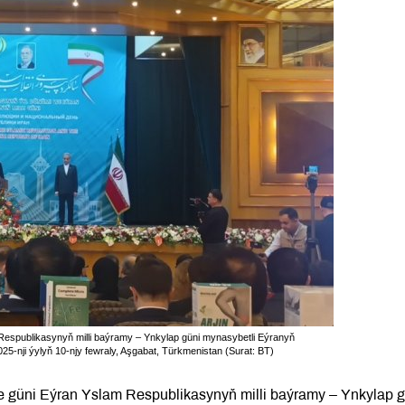
Respublikasynyň milli baýramy – Ynkylap güni mynasybetli Eýranyň
5-nji ýylyň 10-njy fewraly, Aşgabat, Türkmenistan (Surat: BT)
 güni Eýran Yslam Respublikasynyň milli baýramy – Ynkylap g