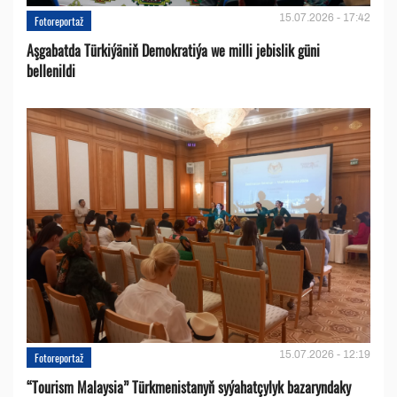
15.07.2026 - 17:42
Fotoreportaž
Aşgabatda Türkiýäniň Demokratiýa we milli jebislik güni
bellenildi
15.07.2026 - 12:19
Fotoreportaž
“Tourism Malaysia” Türkmenistanyň syýahatçylyk bazaryndaky