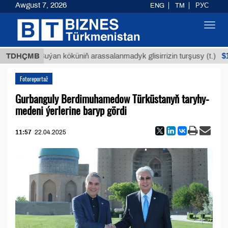
Awgust 7, 2026
ENG
TM
РУС
Toggl
navig
$12935,1
TDHÇMB
Buýan köküniň arassalanmadyk glisirrizin turşusy (t.)
Fotoreportaž
Gurbanguly Berdimuhamedow Türküstanyň taryhy-
medeni ýerlerine baryp gördi
11:57
22.04.2025