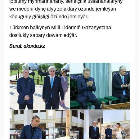
toplumy myhmanhanany, senetçilik ussahanalaryny
we medeni-dynç alyş zolaklary özünde jemleýän
köpugurly giňişligi özünde jemleýär.
Türkmen halkynyň Milli Lideriniň Gazagystana
dostlukly sapary dowam edýär.
Surat: akorda.kz