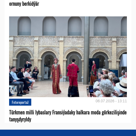
ornuny berkidýär
06.07.2026 - 13:11
Fotoreportaž
Türkmen milli lybaslary Fransiýadaky halkara moda görkezilişinde
tanyşdyryldy