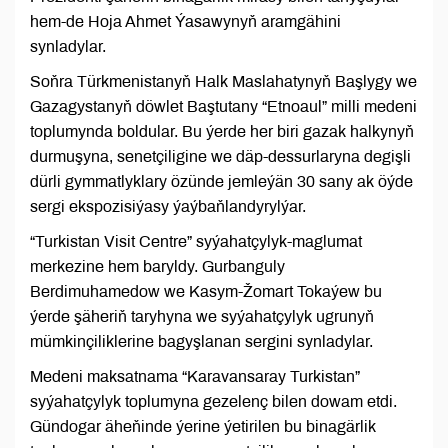
hem-de Hoja Ahmet Ýasawynyň aramgähini
synladylar.
Soňra Türkmenistanyň Halk Maslahatynyň Başlygy we
Gazagystanyň döwlet Baştutany “Etnoaul” milli medeni
toplumynda boldular. Bu ýerde her biri gazak halkynyň
durmuşyna, senetçiligine we däp-dessurlaryna degişli
dürli gymmatlyklary özünde jemleýän 30 sany ak öýde
sergi ekspozisiýasy ýaýbaňlandyrylýar.
“Turkistan Visit Centre” syýahatçylyk-maglumat
merkezine hem baryldy. Gurbanguly
Berdimuhamedow we Kasym-Žomart Tokaýew bu
ýerde şäheriň taryhyna we syýahatçylyk ugrunyň
mümkinçiliklerine bagyşlanan sergini synladylar.
Medeni maksatnama “Karavansaray Turkistan”
syýahatçylyk toplumyna gezelenç bilen dowam etdi.
Gündogar äheňinde ýerine ýetirilen bu binagärlik