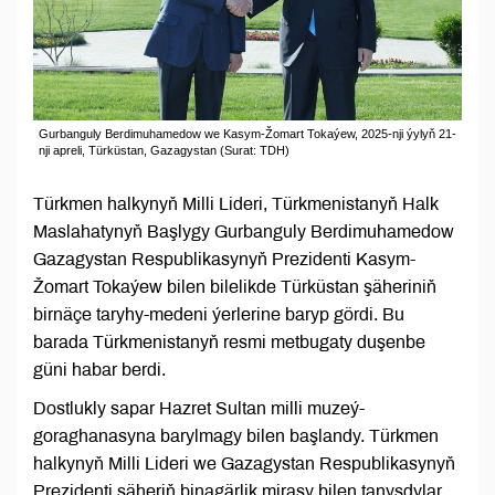
Gurbanguly Berdimuhamedow we Kasym-Žomart Tokaýew, 2025-nji ýylyň 21-
nji apreli, Türküstan, Gazagystan (Surat: TDH)
Türkmen halkynyň Milli Lideri, Türkmenistanyň Halk
Maslahatynyň Başlygy Gurbanguly Berdimuhamedow
Gazagystan Respublikasynyň Prezidenti Kasym-
Žomart Tokaýew bilen bilelikde Türküstan şäheriniň
birnäçe taryhy-medeni ýerlerine baryp gördi. Bu
barada Türkmenistanyň resmi metbugaty duşenbe
güni habar berdi.
Dostlukly sapar Hazret Sultan milli muzeý-
goraghanasyna barylmagy bilen başlandy. Türkmen
halkynyň Milli Lideri we Gazagystan Respublikasynyň
Prezidenti şäheriň binagärlik mirasy bilen tanyşdylar