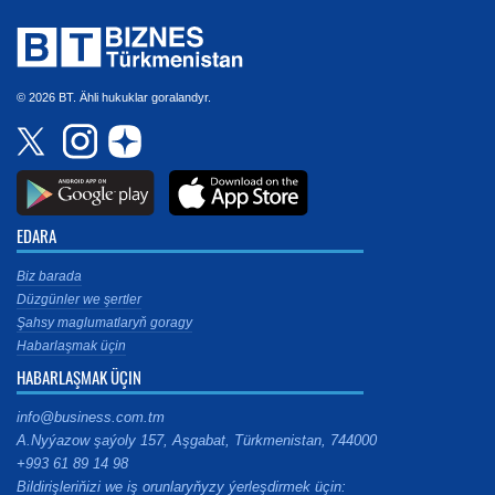
© 2026 BT. Ähli hukuklar goralandyr.
EDARA
Biz barada
Düzgünler we şertler
Şahsy maglumatlaryň goragy
Habarlaşmak üçin
HABARLAŞMAK ÜÇIN
info@business.com.tm
A.Nyýazow şaýoly 157, Aşgabat, Türkmenistan, 744000
+993 61 89 14 98
Bildirişleriňizi we iş orunlaryňyzy ýerleşdirmek üçin: