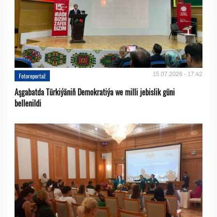
15.07.2026 - 17:42
Fotoreportaž
Aşgabatda Türkiýäniň Demokratiýa we milli jebislik güni
bellenildi