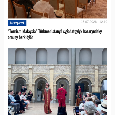
15.07.2026 - 12:19
Fotoreportaž
“Tourism Malaysia” Türkmenistanyň syýahatçylyk bazaryndaky
ornuny berkidýär