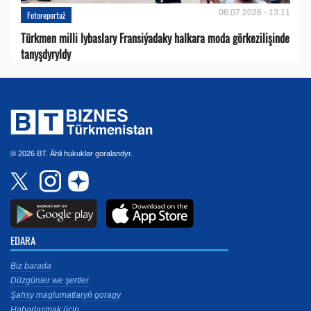
06.07.2026 - 13:11
Fotoreportaž
Türkmen milli lybaslary Fransiýadaky halkara moda görkezilişinde
tanyşdyryldy
© 2026 BT. Ähli hukuklar goralandyr.
EDARA
Biz barada
Düzgünler we şertler
Şahsy maglumatlaryň goragy
Habarlaşmak üçin