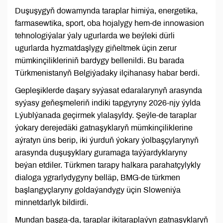
Duşuşygyň dowamynda taraplar himiýa, energetika,
farmasewtika, sport, oba hojalygy hem-de innowasion
tehnologiýalar ýaly ugurlarda we beýleki dürli
ugurlarda hyzmatdaşlygy giňeltmek üçin zerur
mümkinçilikleriniň bardygy bellenildi. Bu barada
Türkmenistanyň Belgiýadaky ilçihanasy habar berdi.
Gepleşiklerde daşary syýasat edaralarynyň arasynda
syýasy geňeşmeleriň indiki tapgyryny 2026-njy ýylda
Lýublýanada geçirmek ylalaşyldy. Şeýle-de taraplar
ýokary derejedäki gatnaşyklaryň mümkinçiliklerine
aýratyn üns berip, iki ýurduň ýokary ýolbaşçylarynyň
arasynda duşuşyklary guramaga taýýardyklaryny
beýan etdiler. Türkmen tarapy halkara parahatçylykly
dialoga ygrarlydygyny belläp, BMG-de türkmen
başlangyçlaryny goldaýandygy üçin Sloweniýa
minnetdarlyk bildirdi.
Mundan başga-da, taraplar ikitaraplaýyn gatnaşyklaryň