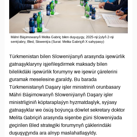
Mähri Bäşimowanyň Melita Gabriç bilen duşuşygy, 2025-nji ýylyň 2-nji
sentýabry, Bled, Sloweniýa (Surat: Melita Gabriçiň Х sahypasy)
Türkmenistan bilen Sloweniýanyň arasynda işewürlik
gatnaşyklaryny işjeňleşdirmek maksady bilen
bilelikdäki işewürlik forumyny we işewür çärelerini
guramak meselesine garaldy. Bu barada
Türkmenistanyň Daşary işler ministriniň orunbasary
Mähri Bäşimowanyň Sloweniýanyň Daşary işler
ministrliginiň köptaraplaýyn hyzmatdaşlyk, syýasy
gatnaşyklar we ösüş boýunça döwlet sekretary doktor
Melita Gabriçiň arasynda sişenbe güni Sloweniýada
geçirilen Bled strategiki forumynyň çäklerindäki
duşuşygynda ara alnyp maslahatlaşyldy.