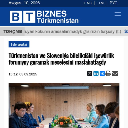
Awgust 10, 2026
ENG
TM
РУС
Toggl
navig
$12935,
TDHÇMB
Buýan köküniň arassalanmadyk glisirrizin turşusy (t.)
Fotoreportaž
Türkmenistan we Sloweniýa bilelikdäki işewürlik
forumyny guramak meselesini maslahatlaşdy
13:12
03.09.2025