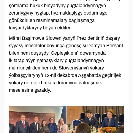
şertnama-hukuk binýadyny pugtalandyrmagyň
zerurlygyny nygtap, hyzmatdaşlygy ösdürmäge
gönükdirilen resminamalary baglaşmaga
taýýardyklaryny beýan etdiler.
Mähri Bäşimowa Sloweniýanyň Prezidentiniň daşary
syýasy meseleler boýunça geňeşçisi Damýan Bergant
bilen hem duşuşdy. Gepleşikleriň dowamynda
ikitaraplaýyn gatnaşyklary pugtalandyrmagyň
mümkinçilikleri hem-de Sloweniýanyň ýokary
ýolbaşçylarynyň 12-nji dekabrda Aşgabatda geçiriljek
ýokary derejeli halkara forumyna gatnaşmak
meselesine garaldy.