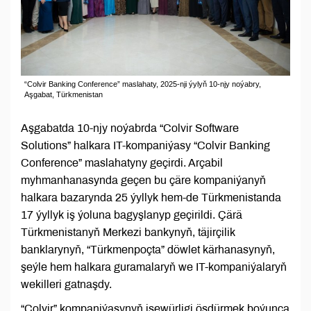
“Colvir Banking Conference” maslahaty, 2025-nji ýylyň 10-njy noýabry,
Aşgabat, Türkmenistan
Aşgabatda 10-njy noýabrda “Colvir Software
Solutions” halkara IT-kompaniýasy “Colvir Banking
Conference” maslahatyny geçirdi. Arçabil
myhmanhanasynda geçen bu çäre kompaniýanyň
halkara bazarynda 25 ýyllyk hem-de Türkmenistanda
17 ýyllyk iş ýoluna bagyşlanyp geçirildi. Çärä
Türkmenistanyň Merkezi bankynyň, täjirçilik
banklarynyň, “Türkmenpoçta” döwlet kärhanasynyň,
şeýle hem halkara guramalaryň we IT-kompaniýalaryň
wekilleri gatnaşdy.
“Colvir” kompaniýasynyň işewürligi ösdürmek boýunça