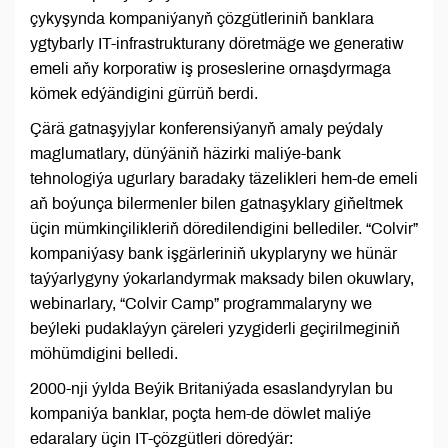
çykyşynda kompaniýanyň çözgütleriniň banklara
ygtybarly IT-infrastrukturany döretmäge we generatiw
emeli aňy korporatiw iş proseslerine ornaşdyrmaga
kömek edýändigini gürrüň berdi.
Çärä gatnaşyjylar konferensiýanyň amaly peýdaly
maglumatlary, dünýäniň häzirki maliýe-bank
tehnologiýa ugurlary baradaky täzelikleri hem-de emeli
aň boýunça bilermenler bilen gatnaşyklary giňeltmek
üçin mümkinçilikleriň döredilendigini bellediler. “Colvir”
kompaniýasy bank işgärleriniň ukyplaryny we hünär
taýýarlygyny ýokarlandyrmak maksady bilen okuwlary,
webinarlary, “Colvir Camp” programmalaryny we
beýleki pudaklaýyn çäreleri yzygiderli geçirilmeginiň
möhümdigini belledi.
2000-nji ýylda Beýik Britaniýada esaslandyrylan bu
kompaniýa banklar, poçta hem-de döwlet maliýe
edaralary üçin IT-çözgütleri döredýär: