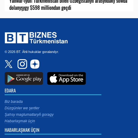
Ýanwar-iýun: Türkmenistan bilen Özbegistanyň arasyndaky söwda
dolanyşygy $598 milliondan geçdi
© 2026 BT. Ähli hukuklar goralandyr.
EDARA
Biz barada
Düzgünler we şertler
Şahsy maglumatlaryň goragy
Habarlaşmak üçin
HABARLAŞMAK ÜÇIN