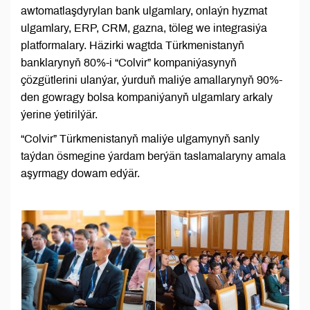
awtomatlaşdyrylan bank ulgamlary, onlaýn hyzmat
ulgamlary, ERP, CRM, gazna, töleg we integrasiýa
platformalary. Häzirki wagtda Türkmenistanyň
banklarynyň 80%-i “Colvir” kompaniýasynyň
çözgütlerini ulanýar, ýurduň maliýe amallarynyň 90%-
den gowragy bolsa kompaniýanyň ulgamlary arkaly
ýerine ýetirilýär.
“Colvir” Türkmenistanyň maliýe ulgamynyň sanly
taýdan ösmegine ýardam berýän taslamalaryny amala
aşyrmagy dowam edýär.