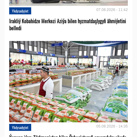
07.08.2026 - 11:42
Ykdysadyýet
Irakliý Kobahidze Merkezi Aziýa bilen hyzmatdaşlygyň ähmiýetini
belledi
05.08.2026 - 14:35
Ykdysadyýet