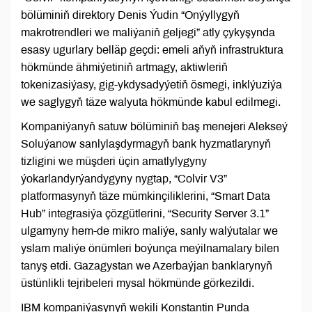
bölüminiň direktory Denis Ýudin “Onýyllygyň
makrotrendleri we maliýaniň geljegi” atly çykyşynda
esasy ugurlary belläp geçdi: emeli aňyň infrastruktura
hökmünde ähmiýetiniň artmagy, aktiwleriň
tokenizasiýasy, gig-ykdysadyýetiň ösmegi, inklýuziýa
we saglygyň täze walyuta hökmünde kabul edilmegi.
Kompaniýanyň satuw bölüminiň baş menejeri Alekseý
Soluýanow sanlylaşdyrmagyň bank hyzmatlarynyň
tizligini we müşderi üçin amatlylygyny
ýokarlandyrýandygyny nygtap, “Colvir V3”
platformasynyň täze mümkinçiliklerini, “Smart Data
Hub” integrasiýa çözgütlerini, “Security Server 3.1”
ulgamyny hem-de mikro maliýe, sanly walýutalar we
yslam maliýe önümleri boýunça meýilnamalary bilen
tanyş etdi. Gazagystan we Azerbaýjan banklarynyň
üstünlikli tejribeleri mysal hökmünde görkezildi.
IBM kompaniýasynyň wekili Konstantin Punda