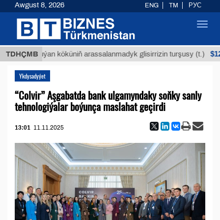
Awgust 8, 2026
ENG
TM
РУС
Toggl
navig
$12935,1
TDHÇMB
Buýan köküniň arassalanmadyk glisirrizin turşusy (t.)
Ykdysadyýet
“Colvir” Aşgabatda bank ulgamyndaky soňky sanly
tehnologiýalar boýunça maslahat geçirdi
13:01
11.11.2025