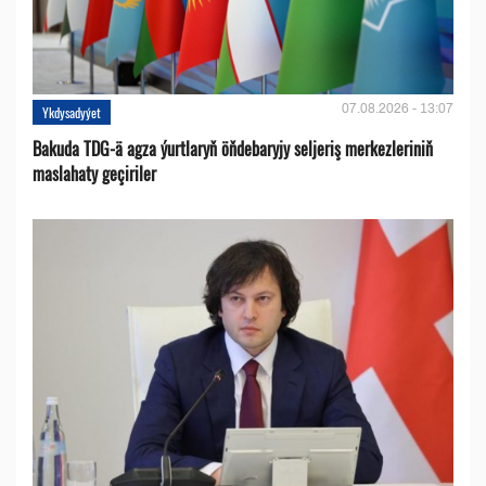
07.08.2026 - 13:07
Ykdysadyýet
Bakuda TDG-ä agza ýurtlaryň öňdebaryjy seljeriş merkezleriniň
maslahaty geçiriler