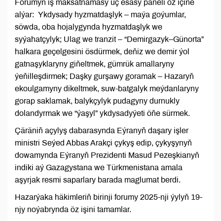
Forumyň iş maksatnamasy üç esasy paneli öz içine
alýar: Ykdysady hyzmatdaşlyk – maýa goýumlar,
söwda, oba hojalygynda hyzmatdaşlyk we
syýahatçylyk; Ulag we tranzit – “Demirgazyk–Günorta”
halkara geçelgesini ösdürmek, deňiz we demir ýol
gatnaşyklaryny giňeltmek, gümrük amallaryny
ýeňilleşdirmek; Daşky gurşawy goramak – Hazaryň
ekoulgamyny dikeltmek, suw-batgalyk meýdanlaryny
gorap saklamak, balykçylyk pudagyny durnukly
dolandyrmak we “ýaşyl” ykdysadyýeti öňe sürmek.
Çäräniň açylyş dabarasynda Eýranyň daşary işler
ministri Seýed Abbas Arakçi çykyş edip, çykyşynyň
dowamynda Eýranyň Prezidenti Masud Pezeşkianyň
indiki aý Gazagystana we Türkmenistana amala
aşyrjak resmi saparlary barada maglumat berdi.
Hazarýaka häkimleriň birinji forumy 2025-nji ýylyň 19-
njy noýabrynda öz işini tamamlar.