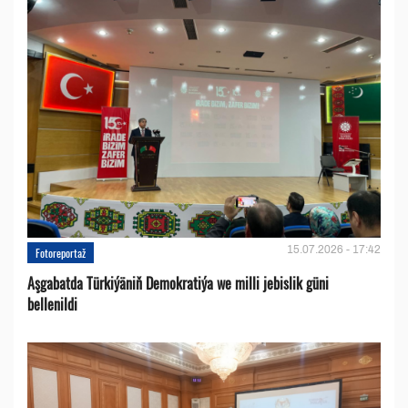
15.07.2026 - 17:42
Fotoreportaž
Aşgabatda Türkiýäniň Demokratiýa we milli jebislik güni
bellenildi