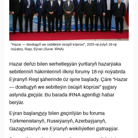
“Hazar — dostlugyň we sebitleýin ösüşiň köprüsi”, 2025-nji ýylyň 18-nji
noýabry, Raşt, Eýran (Surat: IRNA)
Hazar deňzi bilen serhetleşýän ýurtlaryň hazarýaka
sebitleriniň häkimleriniň ilkinji forumy 18-nji noýabrda
Eýranyň Reşt şäherinde öz işine başlady. Çäre “Hazar
— dostlugyň we sebitleýin ösüşiň köprüsi” şygary
astynda geçýär. Bu barada IRNA agentligi habar
berýär.
Eýran başlangyjy bilen geçirilýän bu foruma
Türkmenistanyň, Russiýanyň, Azerbaýjanyň,
Gazagystanyň we Eýranyň wekiliýetleri gatnaşýar.