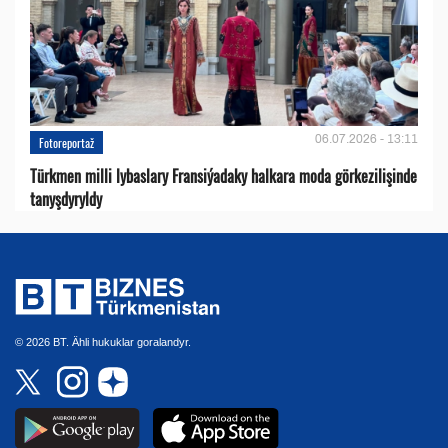
06.07.2026 - 13:11
Fotoreportaž
Türkmen milli lybaslary Fransiýadaky halkara moda görkezilişinde
tanyşdyryldy
© 2026 BT. Ähli hukuklar goralandyr.