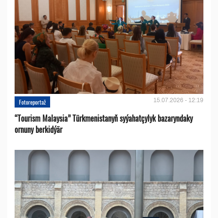
15.07.2026 - 12:19
Fotoreportaž
“Tourism Malaysia” Türkmenistanyň syýahatçylyk bazaryndaky
ornuny berkidýär