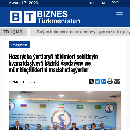
Awgust 7, 2026
ENG
TM
РУС
Toggl
navig
8 ТМТ
TDHÇMB
Buýan köküniň arassalanmadyk glisirrizin turşusy (t.)
Fotoreportaž
Hazarýaka ýurtlaryň häkimleri sebitleýin
hyzmatdaşlygyň häzirki ýagdaýyny we
mümkinçiliklerini maslahatlaşýarlar
11:56
19.11.2025