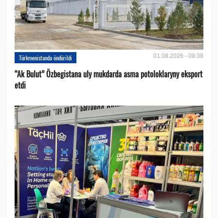
01.08.2026 - 09:38
Türkmenistanda öndürildi
“Ak Bulut” Özbegistana uly mukdarda asma potoloklaryny eksport
etdi