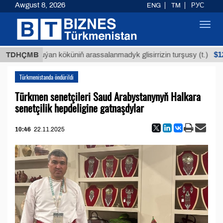
Awgust 8, 2026
ENG
TM
РУС
Toggl
navig
$12935
TDHÇMB
Buýan köküniň arassalanmadyk glisirrizin turşusy (t.)
Türkmenistanda öndürildi
Türkmen senetçileri Saud Arabystanynyň Halkara
senetçilik hepdeligine gatnaşdylar
10:46
22.11.2025