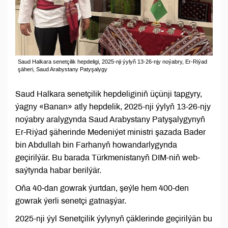
Saud Halkara senetçilik hepdeligi, 2025-nji ýylyň 13-26-njy noýabry, Er-Riýad
şäheri, Saud Arabystany Patyşalygy
Saud Halkara senetçilik hepdeliginiň üçünji tapgyry,
ýagny «Banan» atly hepdelik, 2025-nji ýylyň 13-26-njy
noýabry aralygynda Saud Arabystany Patyşalygynyň
Er-Riýad şäherinde Medeniýet ministri şazada Bader
bin Abdullah bin Farhanyň howandarlygynda
geçirilýär. Bu barada Türkmenistanyň DIM-niň web-
saýtynda habar berilýär.
Oňa 40-dan gowrak ýurtdan, şeýle hem 400-den
gowrak ýerli senetçi gatnaşýar.
2025-nji ýyl Senetçilik ýylynyň çäklerinde geçirilýän bu