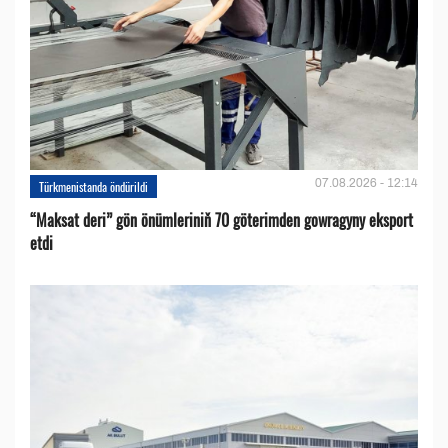
07.08.2026 - 12:14
Türkmenistanda öndürildi
“Maksat deri” gön önümleriniň 70 göterimden gowragyny eksport
etdi