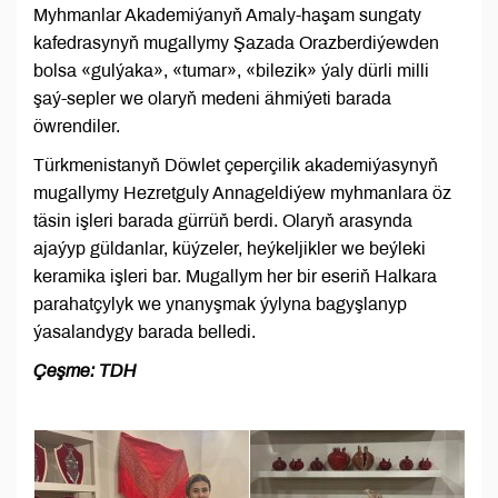
Myhmanlar Akademiýanyň Amaly-haşam sungaty
kafedrasynyň mugallymy Şazada Orazberdiýewden
bolsa «gulýaka», «tumar», «bilezik» ýaly dürli milli
şaý-sepler we olaryň medeni ähmiýeti barada
öwrendiler.
Türkmenistanyň Döwlet çeperçilik akademiýasynyň
mugallymy Hezretguly Annageldiýew myhmanlara öz
täsin işleri barada gürrüň berdi. Olaryň arasynda
ajaýyp güldanlar, küýzeler, heýkeljikler we beýleki
keramika işleri bar. Mugallym her bir eseriň Halkara
parahatçylyk we ynanyşmak ýylyna bagyşlanyp
ýasalandygy barada belledi.
Çeşme: TDH