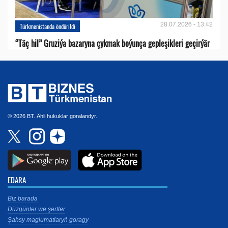
28.07.2026 - 13:42
Türkmenistanda öndürildi
“Täç hil” Gruziýa bazaryna çykmak boýunça gepleşikleri geçirýär
© 2026 BT. Ähli hukuklar goralandyr.
EDARA
Biz barada
Düzgünler we şertler
Şahsy maglumatlaryň goragy