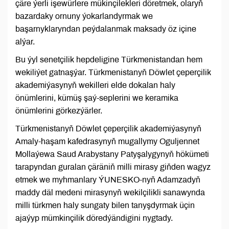
çäre ýerli işewürlere mükinçilekleri döretmek, olaryň
bazardaky ornuny ýokarlandyrmak we
başarnyklaryndan peýdalanmak maksady öz içine
alýar.
Bu ýyl senetçilik hepdeligine Türkmenistandan hem
wekiliýet gatnaşýar. Türkmenistanyň Döwlet çeperçilik
akademiýasynyň wekilleri elde dokalan haly
önümlerini, kümüş şaý-seplerini we keramika
önümlerini görkezýärler.
Türkmenistanyň Döwlet çeperçilik akademiýasynyň
Amaly-haşam kafedrasynyň mugallymy Oguljennet
Mollaýewa Saud Arabystany Patyşalygynyň hökümeti
tarapyndan guralan çäräniň milli mirasy giňden wagyz
etmek we myhmanlary ÝUNESKO-nyň Adamzadyň
maddy däl medeni mirasynyň wekilçilikli sanawynda
milli türkmen haly sungaty bilen tanyşdyrmak üçin
ajaýyp mümkinçilik döredýändigini nygtady.