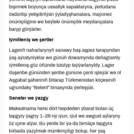
bişirmek boýunça ussatlyk sapaklaryna, ýertudana
ösdürilip ýetişdirilýän ýyladyşhanalara, maýonez
önümçiligine we beýleki önümçilik meýdançalara
baryp görýärler.
Iýmitleniş we şertler
Lageriň naharlarynyň sanawy baş aşpez tarapyndan
ýaş aýratynlyklar we günüň dowamynda deňagramly
iýmitleniş göz öňünde tutulyp taýýarlanyldy. Lager
duşenbe gününden şenbe gününe çenli işleýär we ol
Aşgabat şäheriniň Bitarap Türkmenistan köçesiniň
ugrundaky “Belent” binasynda ýerleşýär.
Seneler we ýazgy
Maksatnama hersi dört hepdeden ybarat bolan üç
tapgyry ýagny 1–28-nji iýun, iýul we awgust aýlaryny
öz içine alýar. Bu ýerde bir ýa-da birnäçe tapgyra
birbada ýazylmak mümkinçiligi bolup, her ýaş