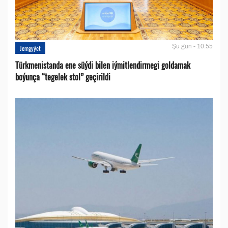
Şu gün - 10:55
Jemgyýet
Türkmenistanda ene süýdi bilen iýmitlendirmegi goldamak
boýunça “tegelek stol” geçirildi