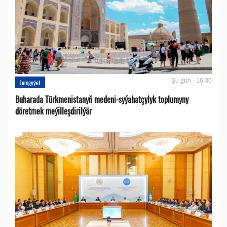
Şu gün - 16:30
Jemgyýet
Buharada Türkmenistanyň medeni-syýahatçylyk toplumyny
döretmek meýilleşdirilýär