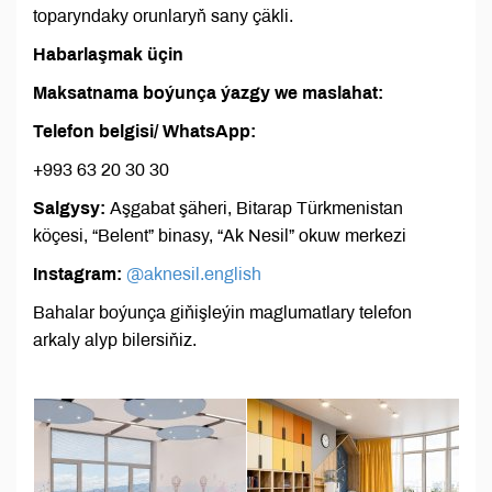
toparyndaky orunlaryň sany çäkli.
Habarlaşmak üçin
Maksatnama boýunça ýazgy we maslahat:
Telefon belgisi/ WhatsApp:
+993 63 20 30 30
Salgysy:
Aşgabat şäheri, Bitarap Türkmenistan
köçesi, “Belent” binasy, “Ak Nesil” okuw merkezi
Instagram:
@aknesil.english
Bahalar boýunça giňişleýin maglumatlary telefon
arkaly alyp bilersiňiz.