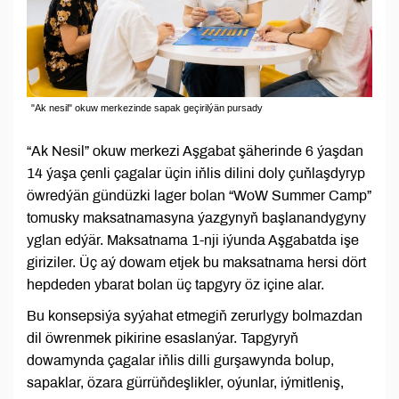
"Ak nesil" okuw merkezinde sapak geçirilýän pursady
“Ak Nesil” okuw merkezi Aşgabat şäherinde 6 ýaşdan
14 ýaşa çenli çagalar üçin iňlis dilini doly çuňlaşdyryp
öwredýän gündüzki lager bolan “WoW Summer Camp”
tomusky maksatnamasyna ýazgynyň başlanandygyny
yglan edýär. Maksatnama 1-nji iýunda Aşgabatda işe
giriziler. Üç aý dowam etjek bu maksatnama hersi dört
hepdeden ybarat bolan üç tapgyry öz içine alar.
Bu konsepsiýa syýahat etmegiň zerurlygy bolmazdan
dil öwrenmek pikirine esaslanýar. Tapgyryň
dowamynda çagalar iňlis dilli gurşawynda bolup,
sapaklar, özara gürrüňdeşlikler, oýunlar, iýmitleniş,