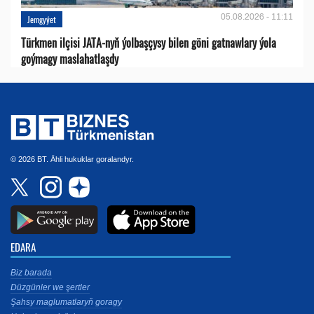
05.08.2026 - 11:11
Jemgyýet
Türkmen ilçisi JATA-nyň ýolbaşçysy bilen göni gatnawlary ýola
goýmagy maslahatlaşdy
© 2026 BT. Ähli hukuklar goralandyr.
EDARA
Biz barada
Düzgünler we şertler
Şahsy maglumatlaryň goragy