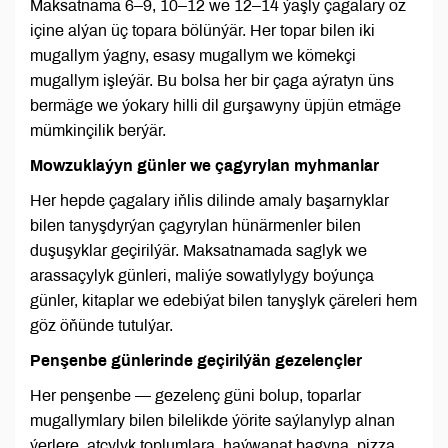
Maksatnama 6–9, 10–12 we 12–14 ýaşly çagalary öz
içine alýan üç topara bölünýär. Her topar bilen iki
mugallym ýagny, esasy mugallym we kömekçi
mugallym işleýär. Bu bolsa her bir çaga aýratyn üns
bermäge we ýokary hilli dil gurşawyny üpjün etmäge
mümkinçilik berýär.
Mowzuklaýyn günler we çagyrylan myhmanlar
Her hepde çagalary iňlis dilinde amaly başarnyklar
bilen tanyşdyrýan çagyrylan hünärmenler bilen
duşuşyklar geçirilýär. Maksatnamada saglyk we
arassaçylyk günleri, maliýe sowatlylygy boýunça
günler, kitaplar we edebiýat bilen tanyşlyk çäreleri hem
göz öňünde tutulýar.
Penşenbe günlerinde geçirilýän gezelençler
Her penşenbe — gezelenç güni bolup, toparlar
mugallymlary bilen bilelikde ýörite saýlanylyp alnan
ýerlere, atçylyk toplumlara, haýwanat bagyna, pizza