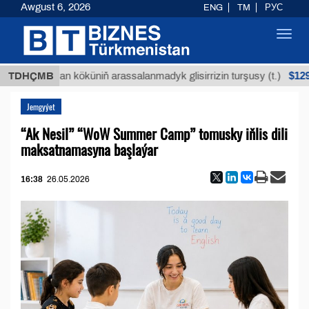
Awgust 6, 2026
ENG
TM
РУС
Toggl
navig
$12935,18
Buýan köküniň arassalanmadyk glisirrizin turşusy (t.)
TDHÇMB
Jemgyýet
“Ak Nesil” “WoW Summer Camp” tomusky iňlis dili
maksatnamasyna başlaýar
16:38
26.05.2026