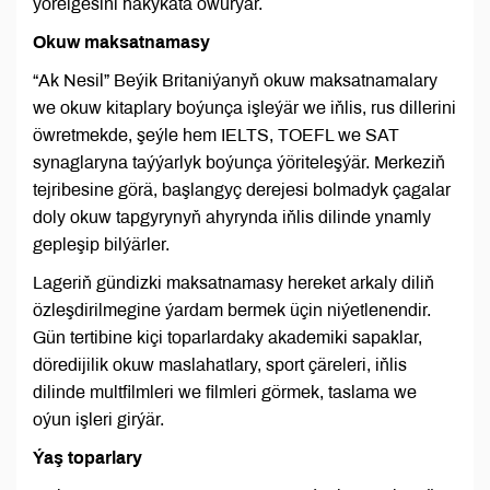
ýörelgesini hakykata öwürýär.
Okuw maksatnamasy
“Ak Nesil” Beýik Britaniýanyň okuw maksatnamalary
we okuw kitaplary boýunça işleýär we iňlis, rus dillerini
öwretmekde, şeýle hem IELTS, TOEFL we SAT
synaglaryna taýýarlyk boýunça ýöriteleşýär. Merkeziň
tejribesine görä, başlangyç derejesi bolmadyk çagalar
doly okuw tapgyrynyň ahyrynda iňlis dilinde ynamly
gepleşip bilýärler.
Lageriň gündizki maksatnamasy hereket arkaly diliň
özleşdirilmegine ýardam bermek üçin niýetlenendir.
Gün tertibine kiçi toparlardaky akademiki sapaklar,
döredijilik okuw maslahatlary, sport çäreleri, iňlis
dilinde multfilmleri we filmleri görmek, taslama we
oýun işleri girýär.
Ýaş toparlary