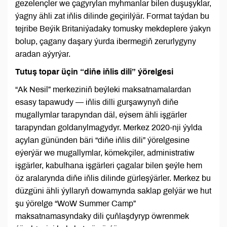
gezelençler we çagyrylan myhmanlar bilen duşuşyklar,
ýagny ähli zat iňlis dilinde geçirilýär. Format taýdan bu
tejribe Beýik Britaniýadaky tomusky mekdeplere ýakyn
bolup, çagany daşary ýurda ibermegiň zerurlygyny
aradan aýyrýar.
Tutuş topar üçin “diňe iňlis dili” ýörelgesi
“Ak Nesil” merkeziniň beýleki maksatnamalardan
esasy tapawudy — iňlis dilli gurşawynyň diňe
mugallymlar tarapyndan däl, eýsem ähli işgärler
tarapyndan goldanylmagydyr. Merkez 2020-nji ýylda
açylan gününden bäri “diňe iňlis dili” ýörelgesine
eýerýär we mugallymlar, kömekçiler, administratiw
işgärler, kabulhana işgärleri çagalar bilen şeýle hem
öz aralarynda diňe iňlis dilinde gürleşýärler. Merkez bu
düzgüni ähli ýyllaryň dowamynda saklap gelýär we hut
şu ýörelge “WoW Summer Camp”
maksatnamasyndaky dili çuňlaşdyryp öwrenmek