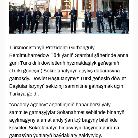
Türkmenistanyň Prezidenti Gurbanguly
Berdimuhamedow Türkiýäniň Stambul şäherinde anna
güni Türki dilli döwletleriň hyzmatdaşlyk geňeşiniň
(Türki geňeşiň) Sekretariatynyň açylyş dabarasyna
gatnaşdy. Döwlet Baştutanymyz Türki geňeşiň döwlet
Baştutanlarynyň sekizinji sammitine gatnaşmak üçin
Türkiýä geldi.
“Anadoly agency” agentliginiň habar berşi ýaly,
sammite gatnaşyjylar Soltanahmet sebitinde binanyň
açylmagyny alamatlandyrýan toý bagyny bilelikde
kesdiler. Sekretariatyň binasynyň daşynda gurama
gatnaşýan ýurtlaryň baýdaklary galdyryldy.