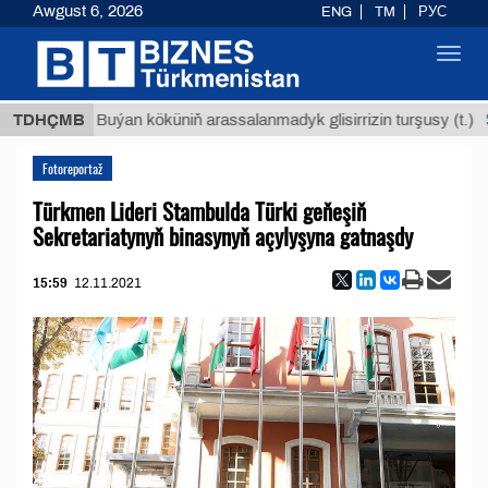
Awgust 6, 2026
ENG
TM
РУС
Toggl
navig
$12935
TDHÇMB
Buýan köküniň arassalanmadyk glisirrizin turşusy (t.)
Fotoreportaž
Türkmen Lideri Stambulda Türki geňeşiň
Sekretariatynyň binasynyň açylyşyna gatnaşdy
15:59
12.11.2021