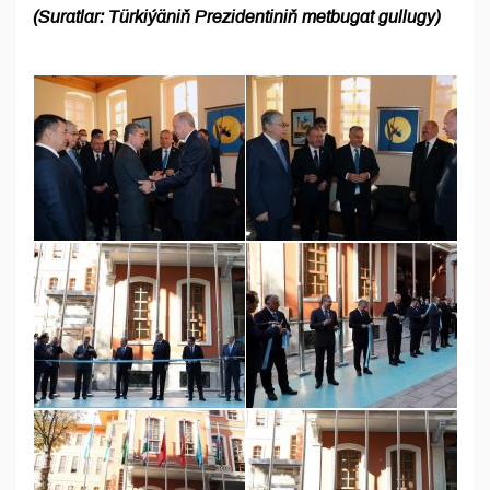
(Suratlar: Türkiýäniň Prezidentiniň metbugat gullugy)