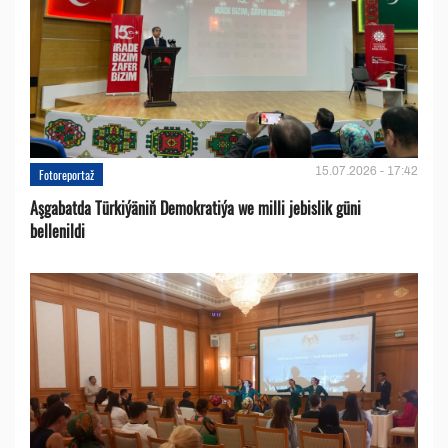
15.07.2026 - 17:42
Fotoreportaž
Aşgabatda Türkiýäniň Demokratiýa we milli jebislik güni
bellenildi