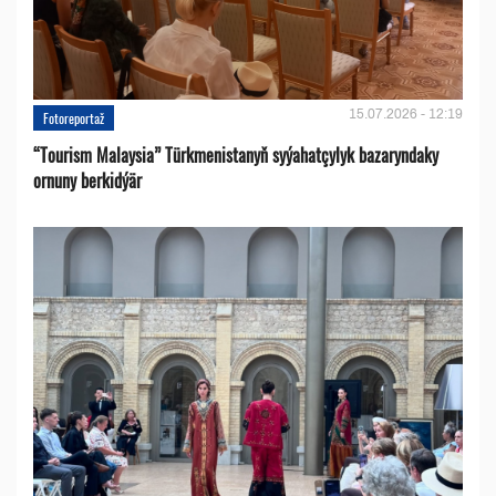
15.07.2026 - 12:19
Fotoreportaž
“Tourism Malaysia” Türkmenistanyň syýahatçylyk bazaryndaky
ornuny berkidýär