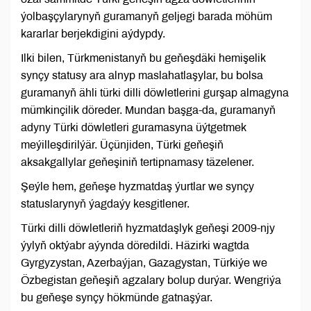
ýolbaşçylarynyň guramanyň geljegi barada möhüm
kararlar berjekdigini aýdypdy.
Ilki bilen, Türkmenistanyň bu geňeşdäki hemişelik
synçy statusy ara alnyp maslahatlaşylar, bu bolsa
guramanyň ähli türki dilli döwletlerini gurşap almagyna
mümkinçilik döreder. Mundan başga-da, guramanyň
adyny Türki döwletleri guramasyna üýtgetmek
meýilleşdirilýär. Üçünjiden, Türki geňeşiň
aksakgallylar geňeşiniň tertipnamasy täzelener.
Şeýle hem, geňeşe hyzmatdaş ýurtlar we synçy
statuslarynyň ýagdaýy kesgitlener.
Türki dilli döwletleriň hyzmatdaşlyk geňeşi 2009-njy
ýylyň oktýabr aýynda döredildi. Häzirki wagtda
Gyrgyzystan, Azerbaýjan, Gazagystan, Türkiýe we
Özbegistan geňeşiň agzalary bolup durýar. Wengriýa
bu geňeşe synçy hökmünde gatnaşýar.