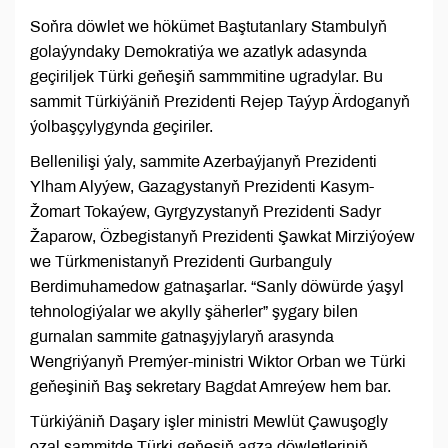
Soňra döwlet we hökümet Baştutanlary Stambulyň
golaýyndaky Demokratiýa we azatlyk adasynda
geçiriljek Türki geňeşiň sammmitine ugradylar. Bu
sammit Türkiýäniň Prezidenti Rejep Taýyp Ärdoganyň
ýolbaşçylygynda geçiriler.
Bellenilişi ýaly, sammite Azerbaýjanyň Prezidenti
Ylham Alyýew, Gazagystanyň Prezidenti Kasym-
Žomart Tokaýew, Gyrgyzystanyň Prezidenti Sadyr
Žaparow, Özbegistanyň Prezidenti Şawkat Mirziýoýew
we Türkmenistanyň Prezidenti Gurbanguly
Berdimuhamedow gatnaşarlar. “Sanly döwürde ýaşyl
tehnologiýalar we akylly şäherler” şygary bilen
gurnalan sammite gatnaşyjylaryň arasynda
Wengriýanyň Premýer-ministri Wiktor Orban we Türki
geňeşiniň Baş sekretary Bagdat Amreýew hem bar.
Türkiýäniň Daşary işler ministri Mewlüt Çawuşogly
ozal sammitde Türki geňeşiň agza döwletleriniň