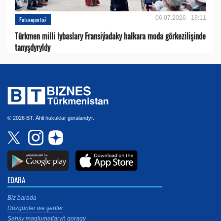
06.07.2026 - 13:11
Fotoreportaž
Türkmen milli lybaslary Fransiýadaky halkara moda görkezilişinde
tanyşdyryldy
© 2026 BT. Ähli hukuklar goralandyr.
EDARA
Biz barada
Düzgünler we şertler
Şahsy maglumatlaryň goragy