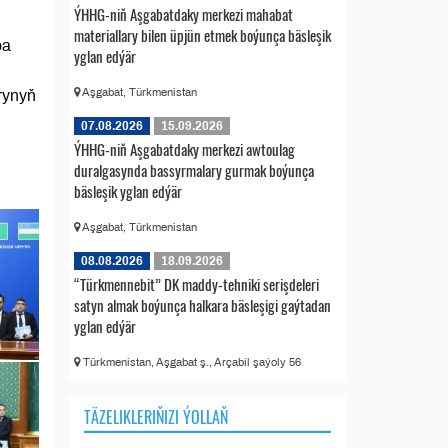
ÝHHG-niň Aşgabatdaky merkezi mahabat
materiallary bilen üpjün etmek boýunça bäsleşik
pa
yglan edýär
Aşgabat, Türkmenistan
rynyň
07.08.2026
15.09.2026
ÝHHG-niň Aşgabatdaky merkezi awtoulag
duralgasynda bassyrmalary gurmak boýunça
bäsleşik yglan edýär
Aşgabat, Türkmenistan
08.08.2026
18.09.2026
“Türkmennebit” DK maddy-tehniki serişdeleri
satyn almak boýunça halkara bäsleşigi gaýtadan
yglan edýär
Türkmenistan, Aşgabat ş., Arçabil şaýoly 56
TÄZELIKLERIŇIZI ÝOLLAŇ