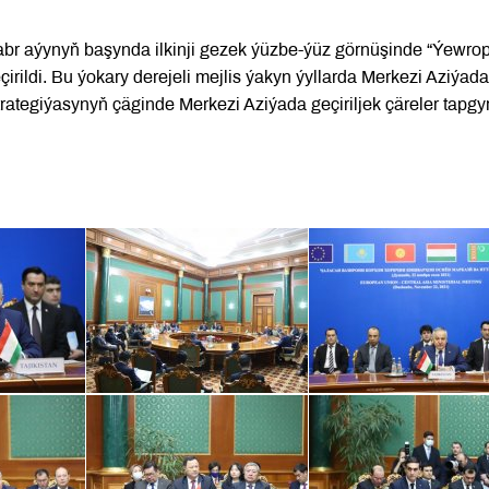
abr aýynyň başynda ilkinji gezek ýüzbe-ýüz görnüşinde “Ýewro
irildi. Bu ýokary derejeli mejlis ýakyn ýyllarda Merkezi Aziýada
trategiýasynyň çäginde Merkezi Aziýada geçiriljek çäreler tapgy