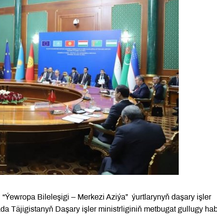
Ýewropa Bileleşigi – Merkezi Aziýa” ýurtlarynyň daşary işler
ada Täjigistanyň Daşary işler ministrliginiň metbugat gullugy ha