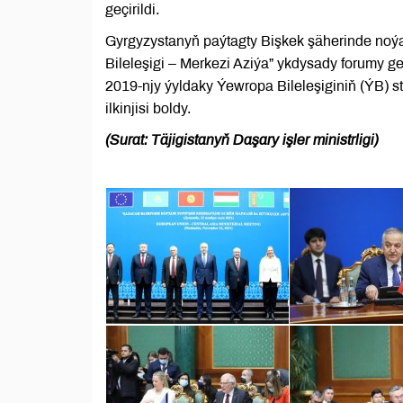
geçirildi.
Gyrgyzystanyň paýtagty Bişkek şäherinde noý
Bileleşigi – Merkezi Aziýa” ykdysady forumy geç
2019-njy ýyldaky Ýewropa Bileleşiginiň (ÝB) s
ilkinjisi boldy.
(Surat: Täjigistanyň Daşary işler ministrligi)