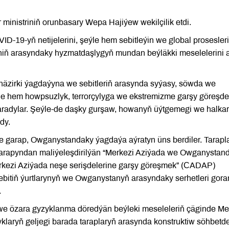
ministriniň orunbasary Wepa Hajiýew wekilçilik etdi.
ID-19-yň netijelerini, şeýle hem sebitleýin we global prosesler
B-niň arasyndaky hyzmatdaşlygyň mundan beýläkki meselelerini 
äzirki ýagdaýyna we sebitleriň arasynda syýasy, söwda we
le hem howpsuzlyk, terrorçylyga we ekstremizme garşy göreşde
radylar. Şeýle-de daşky gurşaw, howanyň üýtgemegi we halka
dy.
e garap, Owganystandaky ýagdaýa aýratyn üns berdiler. Tarapl
 tarapyndan maliýeleşdirilýän “Merkezi Aziýada we Owganystan
kezi Aziýada neşe serişdelerine garşy göreşmek” (СADAP)
bitiň ýurtlarynyň we Owganystanyň arasyndaky serhetleri gor
.
e özara gyzyklanma döredýän beýleki meseleleriň çäginde Me
yklaryň geljegi barada taraplaryň arasynda konstruktiw söhbetde