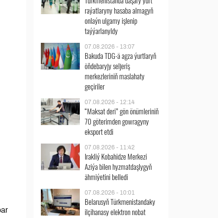
Türkmenistanda daşary ýurt
raýatlaryny hasaba almagyň
onlaýn ulgamy işlenip
taýýarlanyldy
07.08.2026 - 13:07
Bakuda TDG-ä agza ýurtlaryň
öňdebaryjy seljeriş
merkezleriniň maslahaty
geçiriler
07.08.2026 - 12:14
“Maksat deri” gön önümleriniň
70 göterimden gowragyny
eksport etdi
07.08.2026 - 11:42
Irakliý Kobahidze Merkezi
Aziýa bilen hyzmatdaşlygyň
ähmiýetini belledi
07.08.2026 - 10:01
Belarusyň Türkmenistandaky
bar
ilçihanasy elektron nobat