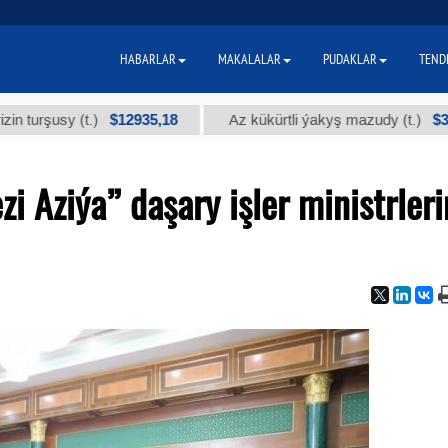
HABARLAR
MAKALALAR
PUDAKLAR
TEND
$12935,18
$300
sy (t.)
Az kükürtli ýakyş mazudy (t.)
 Aziýa” daşary işler ministrleri