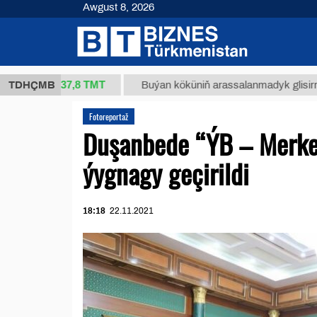
Awgust 8, 2026
37,8 ТМТ
g.)
TDHÇMB
Buýan köküniň arassalanmadyk glisirrizin turşu
Fotoreportaž
Duşanbede “ÝB – Merkezi
ýygnagy geçirildi
18:18
22.11.2021