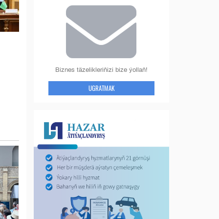
Biznes täzelikleriňizi bize ýollaň!
UGRATMAK