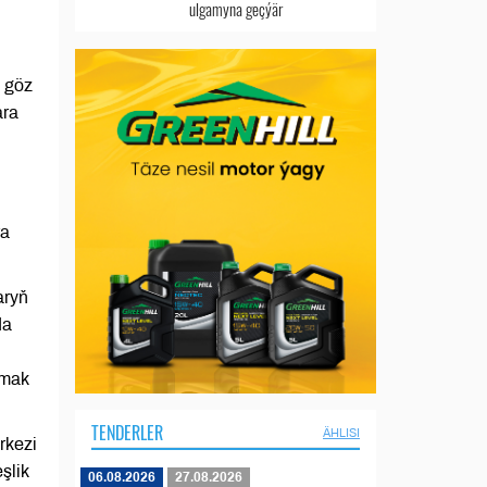
ulgamyna geçýär
i göz
ara
ra
aryň
da
amak
TENDERLER
ÄHLISI
rkezi
şlik
06.08.2026
27.08.2026