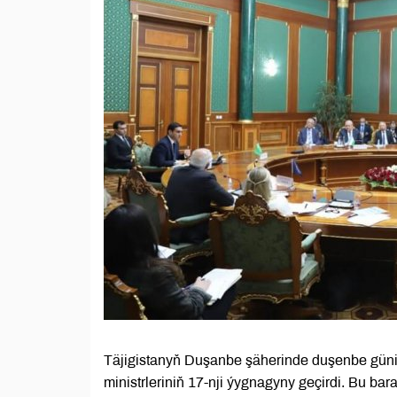
Täjigistanyň Duşanbe şäherinde duşenbe güni “
ministrleriniň 17-nji ýygnagyny geçirdi. Bu bar