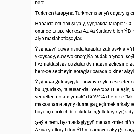
berdi.
Türkmen tarapyna Türkmenistanyň daşary işler 
Habarda bellenilişi ýaly, ýygnakda taraplar COV
öňünde tutup, Merkezi Aziýa ýurtlary bilen Ý
alyp maslahatlaşdylar.
Ýygnagyň dowamynda taraplar gatnaşyklaryň h
ykdysady, suw we energiýa pudaklarynda, şeý
hyzmatdaşlygy pugtalandyrmagyň geljegine ga
hem-de sebitleýin soraglar barada pikirler alşyl
Ýygnaga gatnaşyjylar howpsuzlyk meselelerin
bu ugurdaky, hususan-da, Ýewropa Bileleşigi
serhetleri dolandyrmak” (BOMCA) hem-de “Mer
maksatnamalaryny durmuşa geçirmek arkaly se
boýunça netijeli bilelikdäki tagallalary nygtaldy
Şeýle hem, hyzmatdaşlygyň mehanizmleriniň w
Aziýa ýurtlary bilen ÝB-niň arasyndaky gatnaş