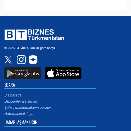
© 2026 BT. Ähli hukuklar goralandyr.
EDARA
Biz barada
Düzgünler we şertler
Şahsy maglumatlaryň goragy
Habarlaşmak üçin
HABARLAŞMAK ÜÇIN