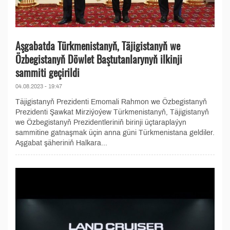
Aşgabatda Türkmenistanyň, Täjigistanyň we
Özbegistanyň Döwlet Baştutanlarynyň ilkinji
sammiti geçirildi
04.08.2023 - 19:47
Täjigistanyň Prezidenti Emomali Rahmon we Özbegistanyň
Prezidenti Şawkat Mirziýoýew Türkmenistanyň, Täjigistanyň
we Özbegistanyň Prezidentleriniň birinji üçtaraplaýyn
sammitine gatnaşmak üçin anna güni Türkmenistana geldiler.
Aşgabat şäheriniň Halkara...