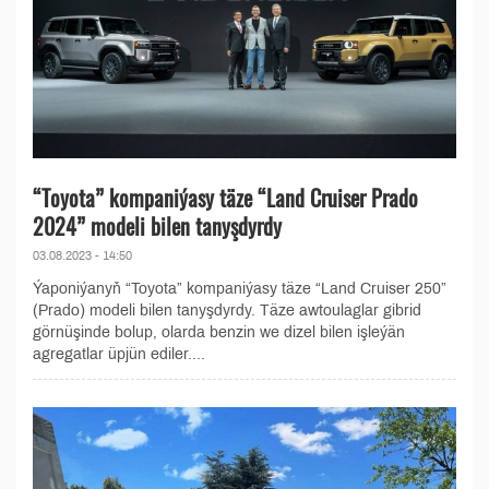
“Toyota” kompaniýasy täze “Land Cruiser Prado
2024” modeli bilen tanyşdyrdy
03.08.2023 - 14:50
Ýaponiýanyň “Toyota” kompaniýasy täze “Land Cruiser 250”
(Prado) modeli bilen tanyşdyrdy. Täze awtoulaglar gibrid
görnüşinde bolup, olarda benzin we dizel bilen işleýän
agregatlar üpjün ediler....