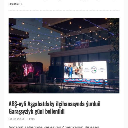
esasan...
ABŞ-nyň Aşgabatdaky ilçihanasynda ýurduň
Garaşsyzlyk güni bellenildi
08.07.2023 - 11:48
Aşgabat şäherinde ýerleşýän Amerikanyň Birleşen