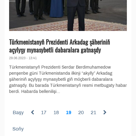
Türkmenistanyň Prezidenti Arkadag şäheriniň
açylyşy mynasybetli dabaralara gatnaşdy
29.06.2023 - 13:41
Türkmenistanyň Prezidenti Serdar Berdimuhamedow
penşenbe güni Türkmenistanda ilkinji “akylly” Arkadag
şäheriniň açylyşy mynasybetli giň möçberli dabaralara
gatnaşdy. Bu barada Türkmenistanyň resmi metbugaty habar
berdi. Habarda bellenilişi...
Başy
17
18
19
20
21
Soňy