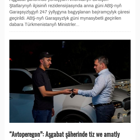
Ştatlarynyň ilçisiniň rezidensiýasynda anna güni ABŞ-nyň
Garaşsyzlygyň 247 ýyllygyna bagyşlanan baýramçylyk çäresi
geçirildi. ABŞ-nyň Garaşsyzlyk güni mynasybetli geçirilen
dabara Türkmenistanyň Ministrler...
“Avtoperegon”: Aşgabat şäherinde tiz we amatly