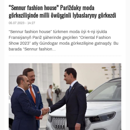
“Sennur fashion house” Pariždaky moda
görkezilişinde milli öwüşginli lybaslaryny görkezdi
05.07.2023 - 14:27
“Sennur fashion house” türkmen moda öýi 4-nji iýulda
Fransiýanyň Pariž şäherinde geçirilen “Oriental Fashion
Show 2023” atly Gündogar moda görkezilişine gatnaşdy. Bu
barada “Sennur fashion...