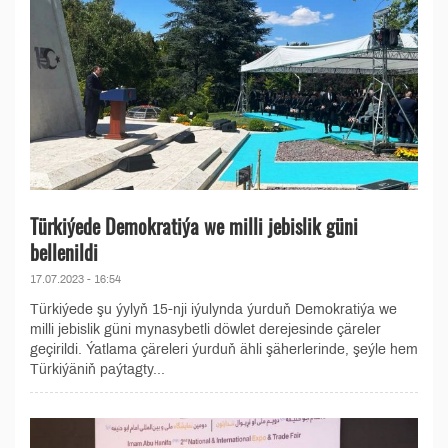
Türkiýede Demokratiýa we milli jebislik güni
bellenildi
17.07.2023 - 16:54
Türkiýede şu ýylyň 15-nji iýulynda ýurduň Demokratiýa we
milli jebislik güni mynasybetli döwlet derejesinde çäreler
geçirildi. Ýatlama çäreleri ýurduň ähli şäherlerinde, şeýle hem
Türkiýäniň paýtagty...