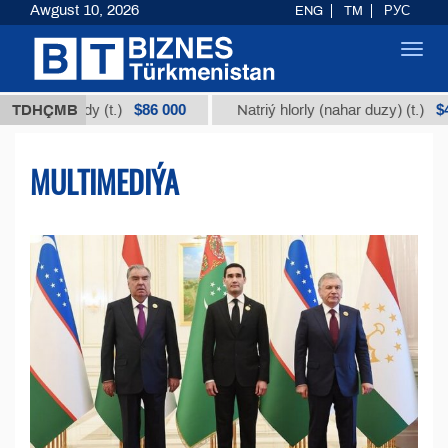
Awgust 10, 2026
ENG
TM
РУС
Toggl
navig
$86 000
$40
 ýody (t.)
TDHÇMB
Natriý hlorly (nahar duzy) (t.)
MULTIMEDIÝA