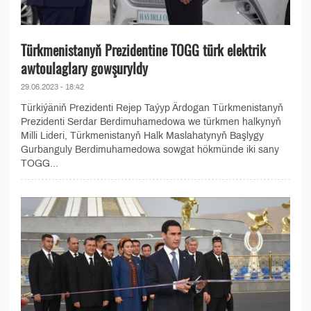
Türkmenistanyň Prezidentine TOGG türk elektrik
awtoulaglary gowşuryldy
29.06.2023 - 18:42
Türkiýäniň Prezidenti Rejep Taýyp Ärdogan Türkmenistanyň
Prezidenti Serdar Berdimuhamedowa we türkmen halkynyň
Milli Lideri, Türkmenistanyň Halk Maslahatynyň Başlygy
Gurbanguly Berdimuhamedowa sowgat hökmünde iki sany
TOGG...