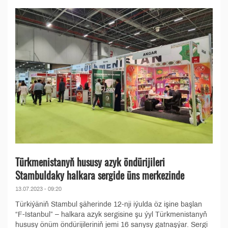
Türkmenistanyň hususy azyk öndürijileri
Stambuldaky halkara sergide üns merkezinde
13.07.2023 - 09:20
Türkiýäniň Stambul şäherinde 12-nji iýulda öz işine başlan
“F-Istanbul” – halkara azyk sergisine şu ýyl Türkmenistanyň
hususy önüm öndürijileriniň jemi 16 sanysy gatnaşýar. Sergi