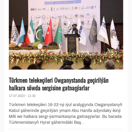
Türkmen telekeçileri Owganystanda geçirilýän
halkara söwda sergisine gatnaşýarlar
17.07.2023 - 11:32
Türkmen telekeçileri 16-22-nji iýul aralygynda Owganystanyň
Kabul şäherinde geçirilýän ymam Abu Hanifa adyndaky ikinji
Milli we halkara sergi-ýarmarkasyna gatnaşýarlar. Bu barada
Türkmenistanyň Hyrat şäherindäki Baş...