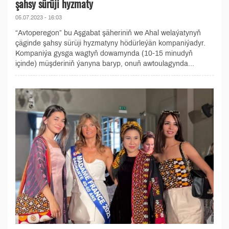
şahsy sürüji hyzmaty
05.07.2023 - 16:03
“Avtoperegon” bu Aşgabat şäheriniň we Ahal welaýatynyň
çäginde şahsy sürüji hyzmatyny hödürleýän kompaniýadyr.
Kompaniýa gysga wagtyň dowamynda (10-15 minudyň
içinde) müşderiniň ýanyna baryp, onuň awtoulagynda...