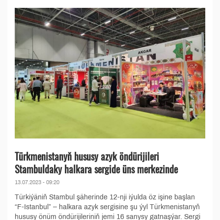
Türkmenistanyň hususy azyk öndürijileri
Stambuldaky halkara sergide üns merkezinde
13.07.2023 - 09:20
Türkiýäniň Stambul şäherinde 12-nji iýulda öz işine başlan
“F-Istanbul” – halkara azyk sergisine şu ýyl Türkmenistanyň
hususy önüm öndürijileriniň jemi 16 sanysy gatnaşýar. Sergi