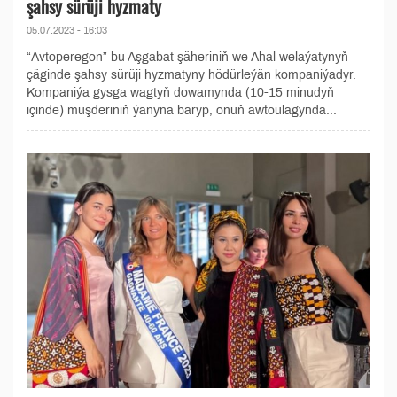
şahsy sürüji hyzmaty
05.07.2023 - 16:03
“Avtoperegon” bu Aşgabat şäheriniň we Ahal welaýatynyň
çäginde şahsy sürüji hyzmatyny hödürleýän kompaniýadyr.
Kompaniýa gysga wagtyň dowamynda (10-15 minudyň
içinde) müşderiniň ýanyna baryp, onuň awtoulagynda...