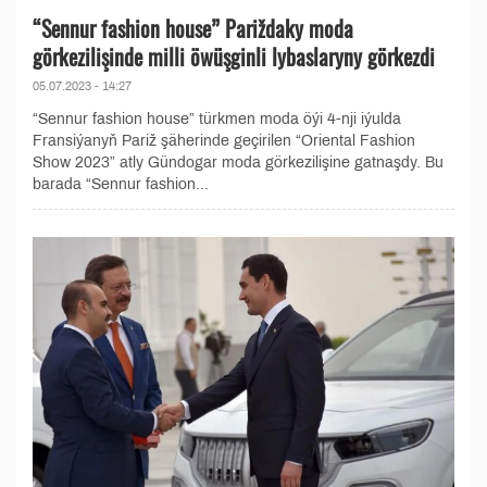
“Sennur fashion house” Pariždaky moda
görkezilişinde milli öwüşginli lybaslaryny görkezdi
05.07.2023 - 14:27
“Sennur fashion house” türkmen moda öýi 4-nji iýulda
Fransiýanyň Pariž şäherinde geçirilen “Oriental Fashion
Show 2023” atly Gündogar moda görkezilişine gatnaşdy. Bu
barada “Sennur fashion...