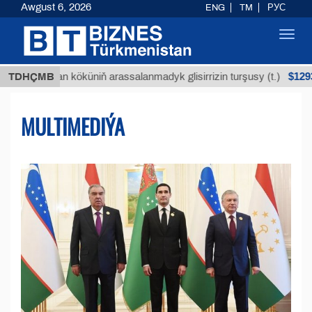
Awgust 6, 2026
ENG
TM
РУС
Toggl
navig
$12935,18
uýan köküniň arassalanmadyk glisirrizin turşusy (t.)
TDHÇMB
MULTIMEDIÝA