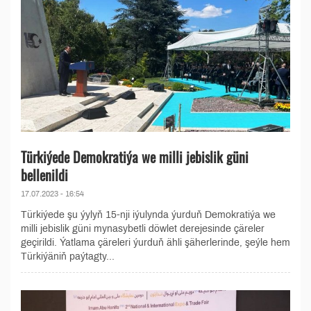
Türkiýede Demokratiýa we milli jebislik güni
bellenildi
17.07.2023 - 16:54
Türkiýede şu ýylyň 15-nji iýulynda ýurduň Demokratiýa we
milli jebislik güni mynasybetli döwlet derejesinde çäreler
geçirildi. Ýatlama çäreleri ýurduň ähli şäherlerinde, şeýle hem
Türkiýäniň paýtagty...