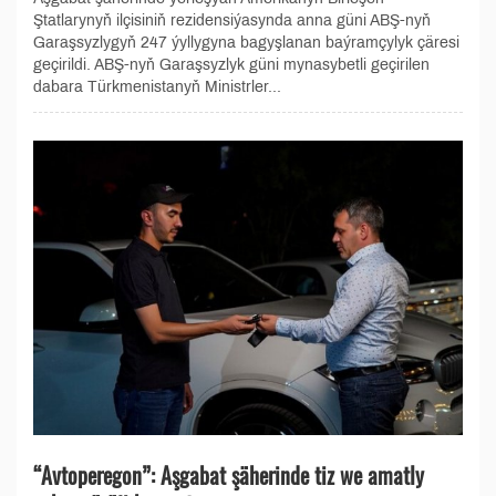
Ştatlarynyň ilçisiniň rezidensiýasynda anna güni ABŞ-nyň
Garaşsyzlygyň 247 ýyllygyna bagyşlanan baýramçylyk çäresi
geçirildi. ABŞ-nyň Garaşsyzlyk güni mynasybetli geçirilen
dabara Türkmenistanyň Ministrler...
“Avtoperegon”: Aşgabat şäherinde tiz we amatly