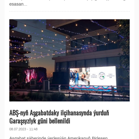
esasan...
ABŞ-nyň Aşgabatdaky ilçihanasynda ýurduň
Garaşsyzlyk güni bellenildi
08.07.2023 - 11:48
Aşgabat şäherinde ýerleşýän Amerikanyň Birleşen