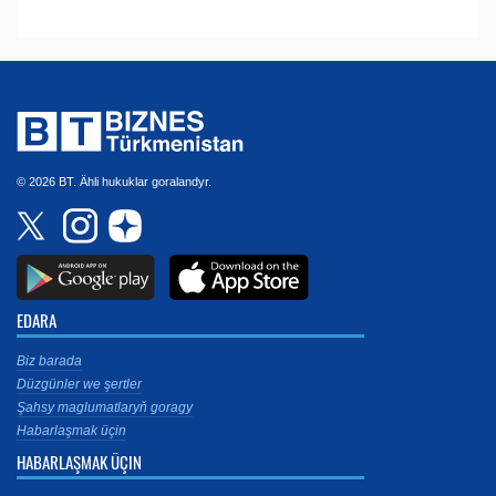
© 2026 BT. Ähli hukuklar goralandyr.
EDARA
Biz barada
Düzgünler we şertler
Şahsy maglumatlaryň goragy
Habarlaşmak üçin
HABARLAŞMAK ÜÇIN