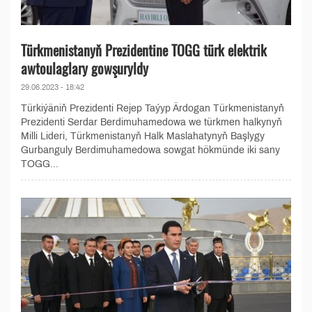
Türkmenistanyň Prezidentine TOGG türk elektrik
awtoulaglary gowşuryldy
29.06.2023 - 18:42
Türkiýäniň Prezidenti Rejep Taýyp Ärdogan Türkmenistanyň
Prezidenti Serdar Berdimuhamedowa we türkmen halkynyň
Milli Lideri, Türkmenistanyň Halk Maslahatynyň Başlygy
Gurbanguly Berdimuhamedowa sowgat hökmünde iki sany
TOGG...