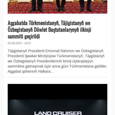
Aşgabatda Türkmenistanyň, Täjigistanyň we
Özbegistanyň Döwlet Baştutanlarynyň ilkinji
sammiti geçirildi
04.08.2023 - 19:47
Täjigistanyň Prezidenti Emomali Rahmon we Özbegistanyň
Prezidenti Şawkat Mirziýoýew Türkmenistanyň, Täjigistanyň
we Özbegistanyň Prezidentleriniň birinji üçtaraplaýyn
sammitine gatnaşmak üçin anna güni Türkmenistana geldiler.
Aşgabat şäheriniň Halkara...