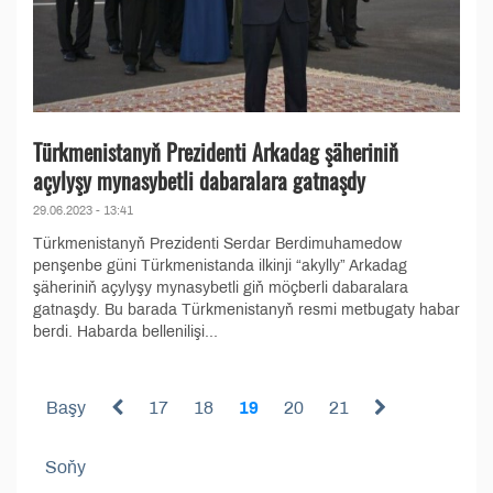
Türkmenistanyň Prezidenti Arkadag şäheriniň
açylyşy mynasybetli dabaralara gatnaşdy
29.06.2023 - 13:41
Türkmenistanyň Prezidenti Serdar Berdimuhamedow
penşenbe güni Türkmenistanda ilkinji “akylly” Arkadag
şäheriniň açylyşy mynasybetli giň möçberli dabaralara
gatnaşdy. Bu barada Türkmenistanyň resmi metbugaty habar
berdi. Habarda bellenilişi...
Başy
17
18
19
20
21
Soňy