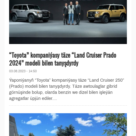
“Toyota” kompaniýasy täze “Land Cruiser Prado
2024” modeli bilen tanyşdyrdy
03.08.2023 - 14:50
Ýaponiýanyň “Toyota” kompaniýasy täze “Land Cruiser 250”
(Prado) modeli bilen tanyşdyrdy. Täze awtoulaglar gibrid
görnüşinde bolup, olarda benzin we dizel bilen işleýän
agregatlar üpjün ediler....