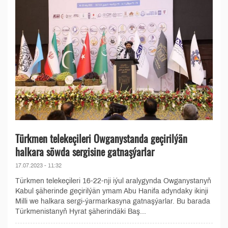
Türkmen telekeçileri Owganystanda geçirilýän
halkara söwda sergisine gatnaşýarlar
17.07.2023 - 11:32
Türkmen telekeçileri 16-22-nji iýul aralygynda Owganystanyň
Kabul şäherinde geçirilýän ymam Abu Hanifa adyndaky ikinji
Milli we halkara sergi-ýarmarkasyna gatnaşýarlar. Bu barada
Türkmenistanyň Hyrat şäherindäki Baş...