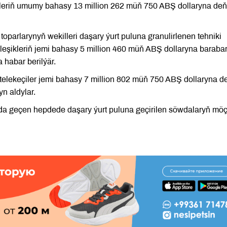
şikleriň umumy bahasy 13 million 262 müň 750 ABŞ dollaryna deň
parlarynyň wekilleri daşary ýurt puluna granulirlenen tehniki
leşikleriň jemi bahasy 5 million 460 müň ABŞ dollaryna baraba
habar berilýär.
lekeçiler jemi bahasy 7 million 802 müň 750 ABŞ dollaryna d
n aldylar.
da geçen hepdede daşary ýurt puluna geçirilen söwdalaryň möç