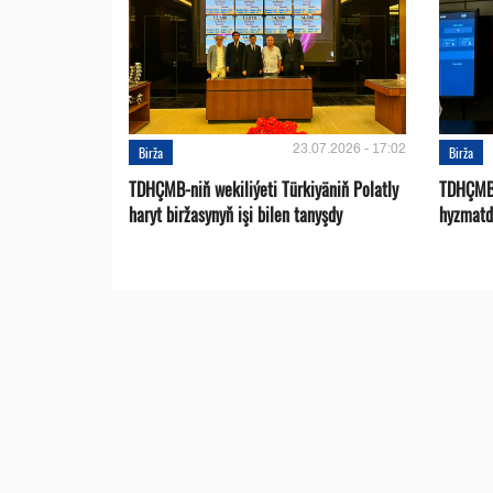
23.07.2026 - 17:02
Birža
Birža
TDHÇMB-niň wekiliýeti Türkiyäniň Polatly
TDHÇMB 
haryt biržasynyň işi bilen tanyşdy
hyzmatd