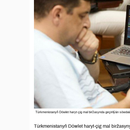
Türkmenistanyň Döwlet haryt-çig mal biržasynda geçirilýän söwda
Türkmenistanyň Döwlet haryt-çig mal biržasy