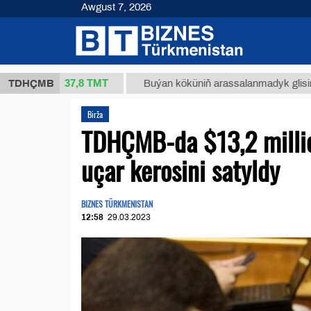
Awgust 7, 2026
37,8 ТМТ
kg.)
TDHÇMB
Buýan köküniň arassalanmadyk glisirrizin turş
Birža
TDHÇMB-da $13,2 millio
uçar kerosini satyldy
BIZNES TÜRKMENISTAN
12:58
29.03.2023