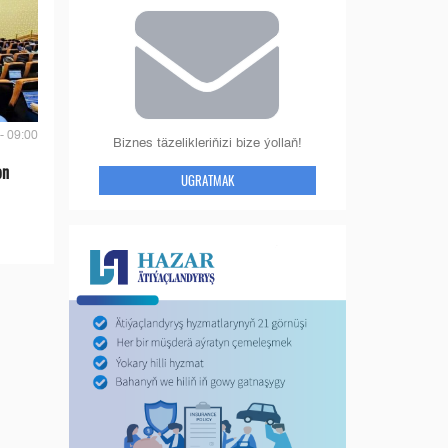
- 09:00
Biznes täzelikleriňizi bize ýollaň!
on
UGRATMAK