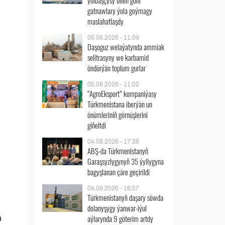
ýolbaşçysy bilen göni
gatnawlary ýola goýmagy
maslahatlaşdy
05.08.2026 - 11:09
Daşoguz welaýatynda ammiak
selitrasyny we karbamid
öndürýän toplum gurlar
05.08.2026 - 11:02
“AgroEksport” kompaniýasy
Türkmenistana iberýän un
önümleriniň görnüşlerini
giňeltdi
04.08.2026 - 17:38
ABŞ-da Türkmenistanyň
Garaşsyzlygynyň 35 ýyllygyna
bagyşlanan çäre geçirildi
04.08.2026 - 16:57
Türkmenistanyň daşary söwda
dolanyşygy ýanwar-iýul
aýlarynda 9 göterim artdy
n