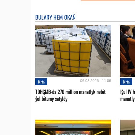
BULARY HEM OKAŇ
06.08.2026 - 11:06
Birža
Birža
TDHÇMB-da 270 million manatlyk nebit
Iýul IV
ýol bitumy satyldy
manatly