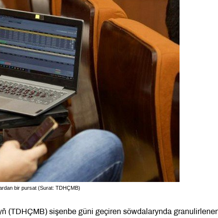
lardan bir pursat (Surat: TDHÇMB)
nyň (TDHÇMB) sişenbe güni geçiren söwdalarynda granulirlene