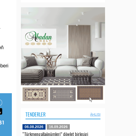
r
eň
beri
TENDERLER
ÄHLISI
06.08.2026
16.09.2026
“Türkmengallaönümleri” döwlet birleşigi