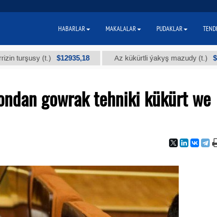
HABARLAR
MAKALALAR
PUDAKLAR
TEND
$12935,18
$300
usy (t.)
Az kükürtli ýakyş mazudy (t.)
ndan gowrak tehniki kükürt we