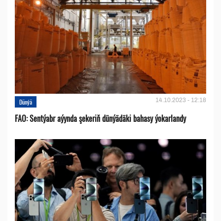
14.10.2023 - 12:18
Dünýä
FAO: Sentýabr aýynda şekeriň dünýädäki bahasy ýokarlandy