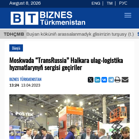
Awgust 8, 2026
ENG
TM
РУС
Toggl
navig
$12935,
TDHÇMB
Buýan köküniň arassalanmadyk glisirrizin turşusy (t.)
Dünýä
Moskwada “TransRussia” Halkara ulag-logistika
hyzmatlarynyň sergisi geçiriler
BIZNES TÜRKMENISTAN
13:24
13.04.2023