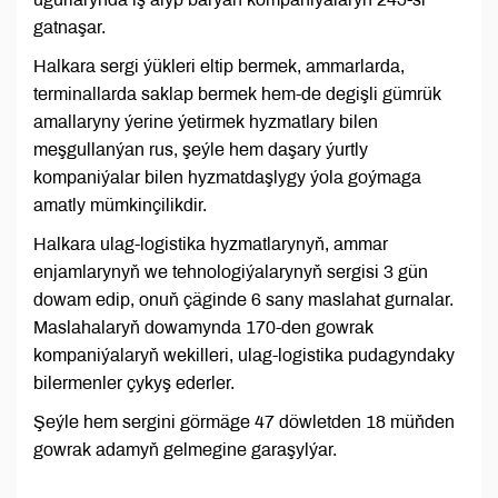
gatnaşar.
Halkara sergi ýükleri eltip bermek, ammarlarda,
terminallarda saklap bermek hem-de degişli gümrük
amallaryny ýerine ýetirmek hyzmatlary bilen
meşgullanýan rus, şeýle hem daşary ýurtly
kompaniýalar bilen hyzmatdaşlygy ýola goýmaga
amatly mümkinçilikdir.
Halkara ulag-logistika hyzmatlarynyň, ammar
enjamlarynyň we tehnologiýalarynyň sergisi 3 gün
dowam edip, onuň çäginde 6 sany maslahat gurnalar.
Maslahalaryň dowamynda 170-den gowrak
kompaniýalaryň wekilleri, ulag-logistika pudagyndaky
bilermenler çykyş ederler.
Şeýle hem sergini görmäge 47 döwletden 18 müňden
gowrak adamyň gelmegine garaşylýar.