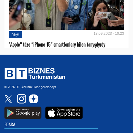
13.09.2023 - 10:23
Dünýä
"Apple” täze “iPhone 15” smartfonlary bilen tanyşdyrdy
© 2026 BT. Ähli hukuklar goralandyr.
EDARA