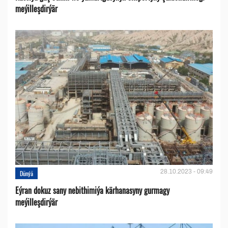
meýilleşdirýär
28.10.2023 - 09:49
Dünýä
Eýran dokuz sany nebithimiýa kärhanasyny gurmagy
meýilleşdirýär