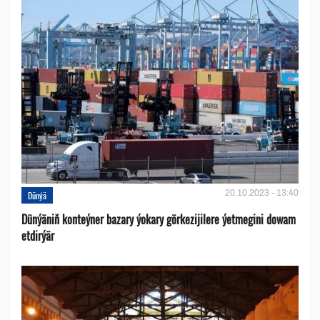
20.10.2023 - 13:40
Dünýä
Dünýäniň konteýner bazary ýokary görkezijilere ýetmegini dowam
etdirýär