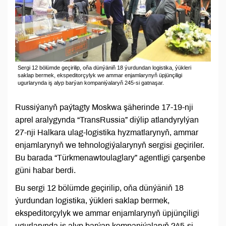
Sergi 12 bölümde geçirilip, oňa dünýäniň 18 ýurdundan logistika, ýükleri
saklap bermek, ekspeditorçylyk we ammar enjamlarynyň üpjünçiligi
ugurlarynda iş alyp barýan kompaniýalaryň 245-si gatnaşar.
Russiýanyň paýtagty Moskwa şäherinde 17-19-nji
aprel aralygynda “TransRussia” diýlip atlandyrylýan
27-nji Halkara ulag-logistika hyzmatlarynyň, ammar
enjamlarynyň we tehnologiýalarynyň sergisi geçiriler.
Bu barada “Türkmenawtoulaglary” agentligi çarşenbe
güni habar berdi.
Bu sergi 12 bölümde geçirilip, oňa dünýäniň 18
ýurdundan logistika, ýükleri saklap bermek,
ekspeditorçylyk we ammar enjamlarynyň üpjünçiligi
ugurlarynda iş alyp barýan kompaniýalaryň 245-si