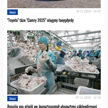
16.11.2023 - 15:40
Dünýä
''Toyota" täze "Camry 2025" ulagyny tanyşdyrdy
07.11.2023 - 12:19
Dünýä
Russiýa guş etiniň we ýumurtgasynyň eksportyny çäklendirmegi