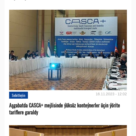
16.11.2023 - 12:02
Sebitleýin
Aşgabatda CASCA+ mejlisinde ýüksüz konteýnerler üçin ýörite
tariflere garaldy