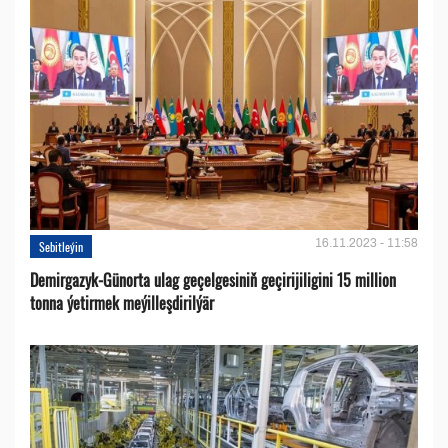
16.11.2023 - 11:58
Sebitleýin
Demirgazyk-Günorta ulag geçelgesiniň geçirijiligini 15 million
tonna ýetirmek meýilleşdirilýär