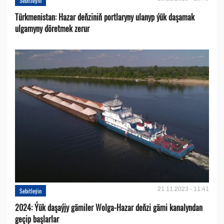
Sebitleýin
Türkmenistan: Hazar deňziniň portlaryny ulanyp ýük daşamak
ulgamyny döretmek zerur
21.11.2023 - 11:41
Sebitleýin
2024: Ýük daşaýjy gämiler Wolga-Hazar deňzi gämi kanalyndan
geçip başlarlar