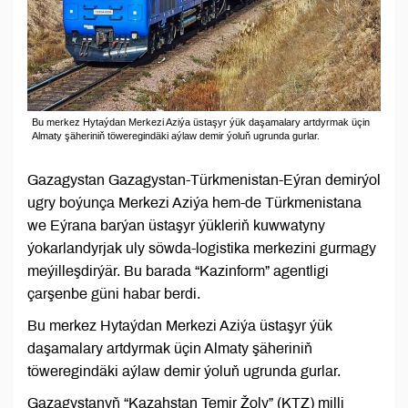
Bu merkez Hytaýdan Merkezi Aziýa üstaşyr ýük daşamalary artdyrmak üçin
Almaty şäheriniň töweregindäki aýlaw demir ýoluň ugrunda gurlar.
Gazagystan Gazagystan-Türkmenistan-Eýran demirýol
ugry boýunça Merkezi Aziýa hem-de Türkmenistana
we Eýrana barýan üstaşyr ýükleriň kuwwatyny
ýokarlandyrjak uly söwda-logistika merkezini gurmagy
meýilleşdirýär. Bu barada “Kazinform” agentligi
çarşenbe güni habar berdi.
Bu merkez Hytaýdan Merkezi Aziýa üstaşyr ýük
daşamalary artdyrmak üçin Almaty şäheriniň
töweregindäki aýlaw demir ýoluň ugrunda gurlar.
Gazagystanyň “Kazahstan Temir Žoly” (KTZ) milli