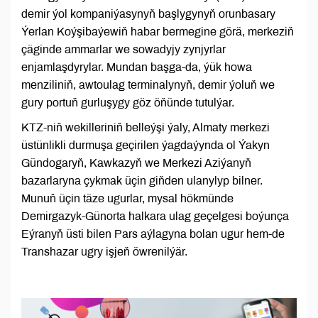
demir ýol kompaniýasynyň başlygynyň orunbasary
Ýerlan Koýşibaýewiň habar bermegine görä, merkeziň
çäginde ammarlar we sowadyjy zynjyrlar
enjamlaşdyrylar. Mundan başga-da, ýük howa
menziliniň, awtoulag terminalynyň, demir ýoluň we
gury portuň gurluşygy göz öňünde tutulýar.
KTZ-niň wekilleriniň belleýşi ýaly, Almaty merkezi
üstünlikli durmuşa geçirilen ýagdaýynda ol Ýakyn
Gündogaryň, Kawkazyň we Merkezi Aziýanyň
bazarlaryna çykmak üçin giňden ulanylyp bilner.
Munuň üçin täze ugurlar, mysal hökmünde
Demirgazyk-Günorta halkara ulag geçelgesi boýunça
Eýranyň üsti bilen Pars aýlagyna bolan ugur hem-de
Transhazar ugry işjeň öwrenilýär.