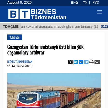
Awgust 9, 2026
ENG
TM
РУС
Toggl
navig
$12935,18
TDHÇMB
Buýan köküniň arassalanmadyk glisirrizin turşusy (t.)
Sebitleýin
Gazagystan Türkmenistanyň üsti bilen ýük
daşamalary artdyrar
BIZNES TÜRKMENISTAN
15:14
14.04.2023