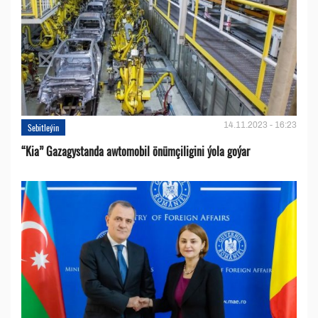
14.11.2023 - 16:23
Sebitleýin
“Kia” Gazagystanda awtomobil önümçiligini ýola goýar