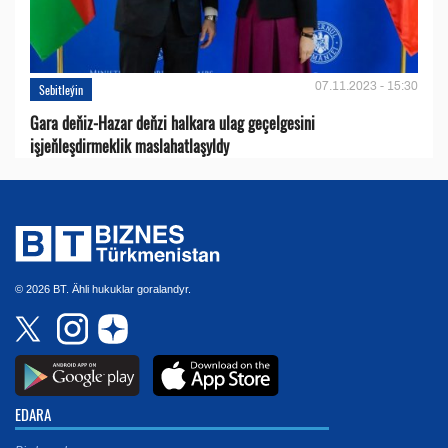
07.11.2023 - 15:30
Sebitleýin
Gara deňiz-Hazar deňzi halkara ulag geçelgesini
işjeňleşdirmeklik maslahatlaşyldy
© 2026 BT. Ähli hukuklar goralandyr.
EDARA