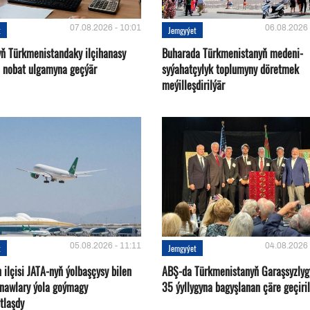
07.08.2026 - 10:01
06.08.2026 
t
Jemgyýet
yň Türkmenistandaky ilçihanasy
Buharada Türkmenistanyň medeni-
n nobat ulgamyna geçýär
syýahatçylyk toplumyny döretmek
meýilleşdirilýär
05.08.2026 - 11:11
04.08.2026 
t
Jemgyýet
ilçisi JATA-nyň ýolbaşçysy bilen
ABŞ-da Türkmenistanyň Garaşsyzlyg
tnawlary ýola goýmagy
35 ýyllygyna bagyşlanan çäre geçiril
tlaşdy