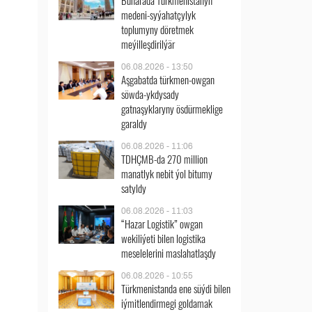
Buharada Türkmenistanyň
medeni-syýahatçylyk
toplumyny döretmek
meýilleşdirilýär
06.08.2026 - 13:50
Aşgabatda türkmen-owgan
söwda-ykdysady
gatnaşyklaryny ösdürmeklige
garaldy
06.08.2026 - 11:06
TDHÇMB-da 270 million
manatlyk nebit ýol bitumy
satyldy
06.08.2026 - 11:03
“Hazar Logistik” owgan
wekiliýeti bilen logistika
meselelerini maslahatlaşdy
06.08.2026 - 10:55
Türkmenistanda ene süýdi bilen
iýmitlendirmegi goldamak