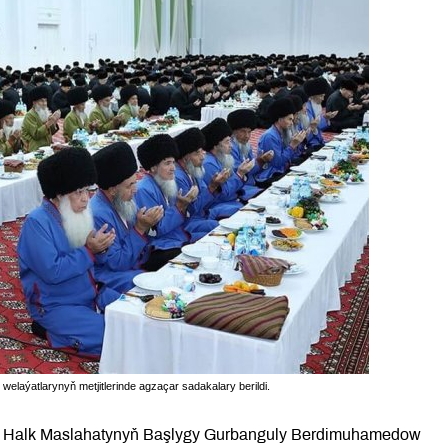
laýatlarynyň metjitlerinde agzaçar sadakalary berildi.
nyň Halk Maslahatynyň Başlygy Gurbanguly Berdimuhamedow