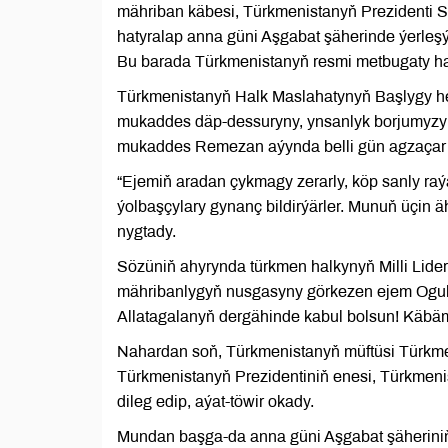
mähriban käbesi, Türkmenistanyň Prezident
hatyralap anna güni Aşgabat şäherinde ýerleşý
Bu barada Türkmenistanyň resmi metbugaty ha
Türkmenistanyň Halk Maslahatynyň Başlygy he
mukaddes däp-dessuryny, ynsanlyk borjumyzy
mukaddes Remezan aýynda belli gün agzaçar s
“Ejemiň aradan çykmagy zerarly, köp sanly raý
ýolbaşçylary gynanç bildirýärler. Munuň üçin äh
nygtady.
Sözüniň ahyrynda türkmen halkynyň Milli Lid
mähribanlygyň nusgasyny görkezen ejem Ogulab
Allatagalanyň dergähinde kabul bolsun! Käbämiň 
Nahardan soň, Türkmenistanyň müftüsi Türkm
Türkmenistanyň Prezidentiniň enesi, Türkmen
dileg edip, aýat-töwir okady.
Mundan başga-da anna güni Aşgabat şäheriniň