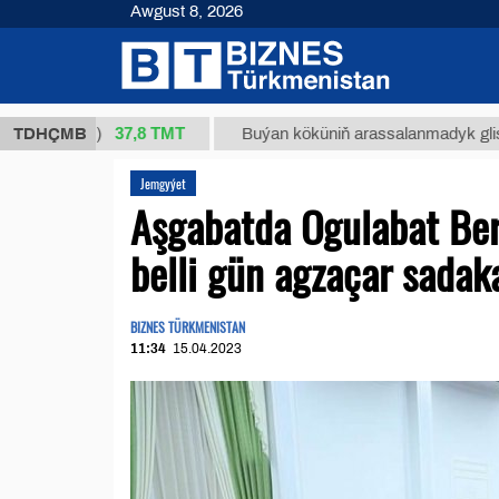
Awgust 8, 2026
37,8 ТМТ
1 (kg.)
TDHÇMB
Buýan köküniň arassalanmadyk glisirrizin t
Jemgyýet
Aşgabatda Ogulabat B
belli gün agzaçar sadaka
BIZNES TÜRKMENISTAN
11:34
15.04.2023