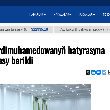
HABARLAR
MAKALALAR
PUDAKLAR
TEND
$12935,18
$300
urşusy (t.)
Az kükürtli ýakyş mazudy (t.)
erdimuhamedowanyň hatyrasyna
sy berildi