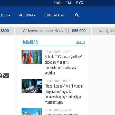
ENG
TM
РУС
ERLER
MAGLUMAT
KOTIROWKALAR
$86 000
"А" kysymly tehniki ýody (t.)
Natriý hlorly (nah
HABARLAR
ÄHLISI
07.08.2026 - 13:07
Bakuda TDG-ä agza ýurtlaryň
öňdebaryjy seljeriş
merkezleriniň maslahaty
geçiriler
07.08.2026 - 09:32
“Hazar Logistik” we “Hyundai
Corporation” logistika
pudagyndaky hyzmatdaşlygy
maslahatlaşdy
06.08.2026 - 16:30