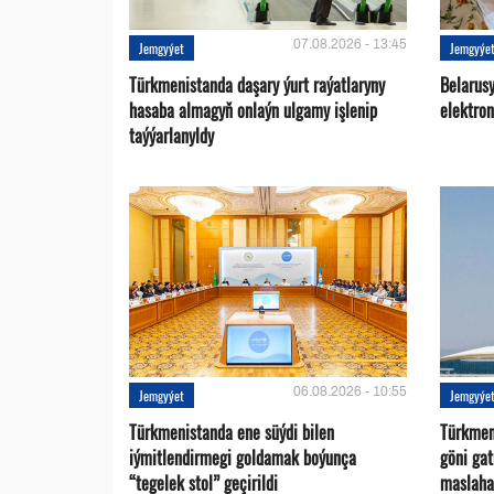
07.08.2026 - 13:45
Jemgyýet
Jemgyýe
Türkmenistanda daşary ýurt raýatlaryny
Belarus
hasaba almagyň onlaýn ulgamy işlenip
elektro
taýýarlanyldy
06.08.2026 - 10:55
Jemgyýet
Jemgyýe
Türkmenistanda ene süýdi bilen
Türkmen 
iýmitlendirmegi goldamak boýunça
göni ga
“tegelek stol” geçirildi
maslaha