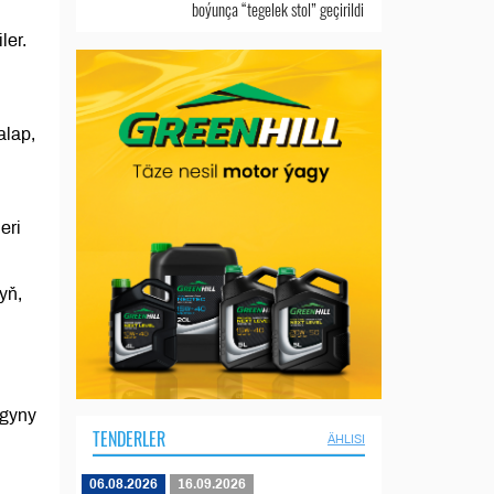
boýunça “tegelek stol” geçirildi
ler.
alap,
eri
yň,
agyny
TENDERLER
ÄHLISI
06.08.2026
16.09.2026