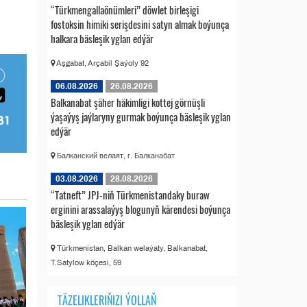
“Türkmengallaönümleri” döwlet birleşigi
fostoksin himiki serişdesini satyn almak boýunça
halkara bäsleşik yglan edýär
Aşgabat, Arçabil Şaýoly 92
06.08.2026
26.08.2026
Balkanabat şäher häkimligi kottej görnüşli
ýaşaýyş jaýlaryny gurmak boýunça bäsleşik yglan
edýär
Балканский велаят, г. Балканабат
03.08.2026
28.08.2026
“Tatneft” JPJ-niň Türkmenistandaky buraw
erginini arassalaýyş blogunyň kärendesi boýunça
bäsleşik yglan edýär
Türkmenistan, Balkan welaýaty, Balkanabat,
T.Satylow köçesi, 59
TÄZELIKLERIŇIZI ÝOLLAŇ