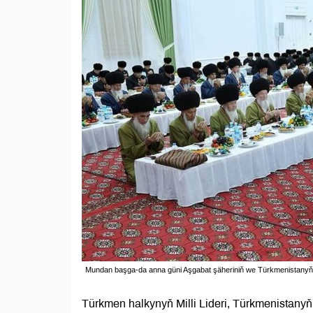
Mundan başga-da anna güni Aşgabat şäheriniň we Türkmenistanyň we
Türkmen halkynyň Milli Lideri, Türkmenista