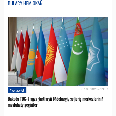
BULARY HEM OKAŇ
07.08.2026 - 13:07
Ykdysadyýet
Bakuda TDG-ä agza ýurtlaryň öňdebaryjy seljeriş merkezleriniň
maslahaty geçiriler