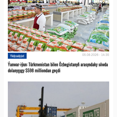
05.08.2026 - 14:35
Ykdysadyýet
Ýanwar-iýun: Türkmenistan bilen Özbegistanyň arasyndaky söwda
dolanyşygy $598 milliondan geçdi