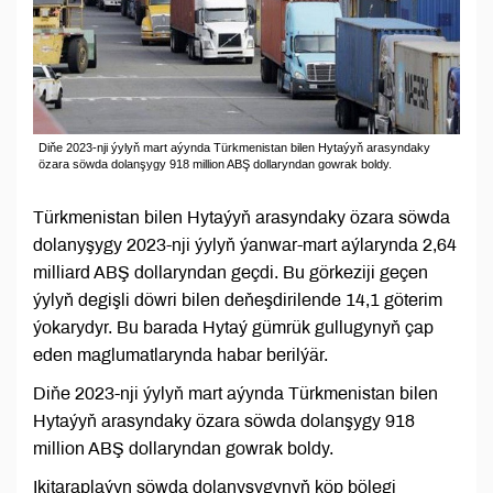
Diňe 2023-nji ýylyň mart aýynda Türkmenistan bilen Hytaýyň arasyndaky
özara söwda dolanşygy 918 million ABŞ dollaryndan gowrak boldy.
Türkmenistan bilen Hytaýyň arasyndaky özara söwda
dolanyşygy 2023-nji ýylyň ýanwar-mart aýlarynda 2,64
milliard ABŞ dollaryndan geçdi. Bu görkeziji geçen
ýylyň degişli döwri bilen deňeşdirilende 14,1 göterim
ýokarydyr. Bu barada Hytaý gümrük gullugynyň çap
eden maglumatlarynda habar berilýär.
Diňe 2023-nji ýylyň mart aýynda Türkmenistan bilen
Hytaýyň arasyndaky özara söwda dolanşygy 918
million ABŞ dollaryndan gowrak boldy.
Ikitaraplaýyn söwda dolanyşygynyň köp bölegi