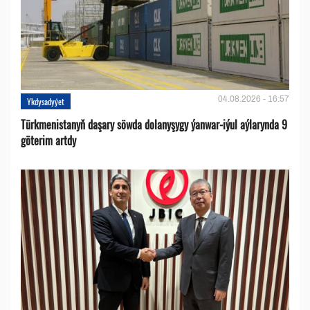
04.08.2026 - 16:57
Ykdysadyýet
Türkmenistanyň daşary söwda dolanyşygy ýanwar-iýul aýlarynda 9
göterim artdy