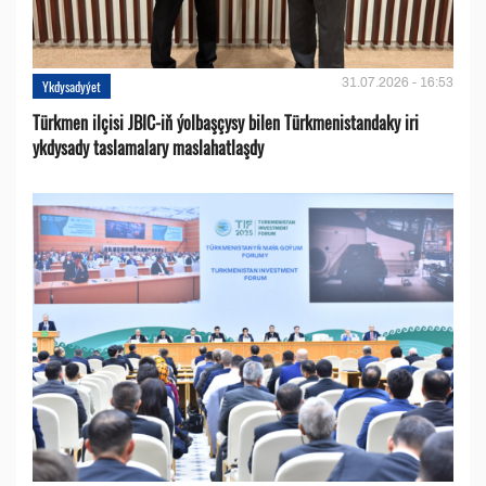
31.07.2026 - 16:53
Ykdysadyýet
Türkmen ilçisi JBIC-iň ýolbaşçysy bilen Türkmenistandaky iri
ykdysady taslamalary maslahatlaşdy