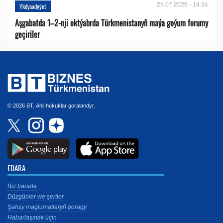
29.07.2026 - 14:34
Ykdysadyýet
Aşgabatda 1–2-nji oktýabrda Türkmenistanyň maýa goýum forumy
geçiriler
© 2026 BT. Ähli hukuklar goralandyr.
EDARA
Biz barada
Düzgünler we şertler
Şahsy maglumatlaryň goragy
Habarlaşmak üçin