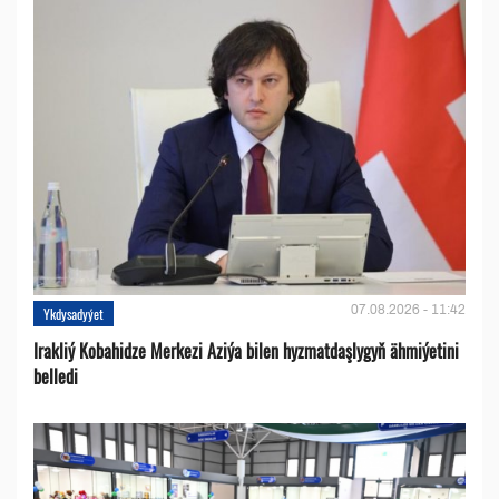
07.08.2026 - 11:42
Ykdysadyýet
Irakliý Kobahidze Merkezi Aziýa bilen hyzmatdaşlygyň ähmiýetini
belledi