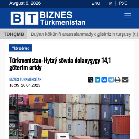
Awgust 8, 2026
ENG
TM
РУС
Toggl
navig
$1293
TDHÇMB
Buýan köküniň arassalanmadyk glisirrizin turşusy (t.)
Ykdysadyýet
Türkmenistan-Hytaý söwda dolanyşygy 14,1
göterim artdy
BIZNES TÜRKMENISTAN
10:35
20.04.2023