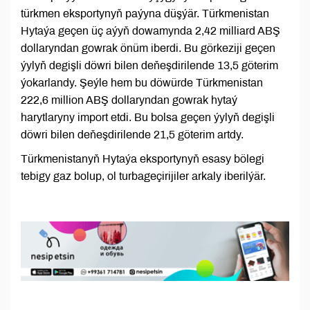
türkmen eksportynyň paýyna düşýär. Türkmenistan
Hytaýa geçen üç aýyň dowamynda 2,42 milliard ABŞ
dollaryndan gowrak önüm iberdi. Bu görkeziji geçen
ýylyň degişli döwri bilen deňeşdirilende 13,5 göterim
ýokarlandy. Şeýle hem bu döwürde Türkmenistan
222,6 million ABŞ dollaryndan gowrak hytaý
harytlaryny import etdi. Bu bolsa geçen ýylyň degişli
döwri bilen deňeşdirilende 21,5 göterim artdy.
Türkmenistanyň Hytaýa eksportynyň esasy bölegi
tebigy gaz bolup, ol turbageçirijiler arkaly iberilýär.