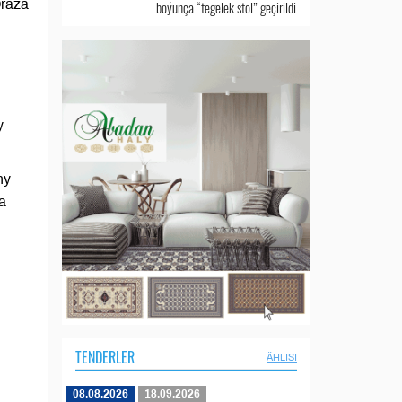
Oraza
boýunça “tegelek stol” geçirildi
y
ny
a
TENDERLER
ÄHLISI
08.08.2026
18.09.2026