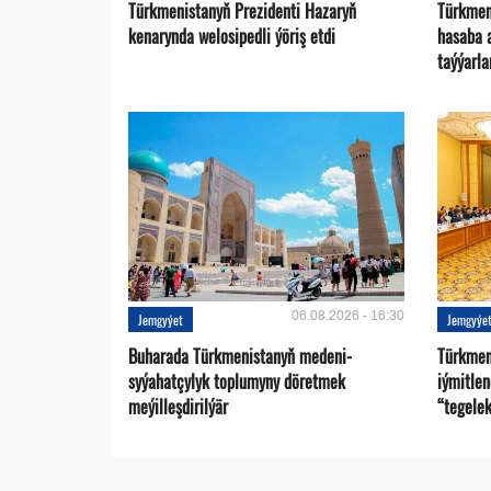
Türkmenistanyň Prezidenti Hazaryň
Türkmen
kenarynda welosipedli ýöriş etdi
hasaba 
taýýarla
06.08.2026 - 16:30
Jemgyýet
Jemgyýe
Buharada Türkmenistanyň medeni-
Türkmen
syýahatçylyk toplumyny döretmek
iýmitle
meýilleşdirilýär
“tegelek