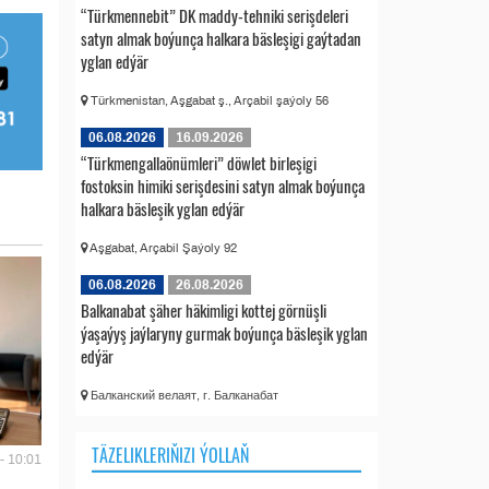
“Türkmennebit” DK maddy-tehniki serişdeleri
satyn almak boýunça halkara bäsleşigi gaýtadan
yglan edýär
Türkmenistan, Aşgabat ş., Arçabil şaýoly 56
06.08.2026
16.09.2026
“Türkmengallaönümleri” döwlet birleşigi
fostoksin himiki serişdesini satyn almak boýunça
halkara bäsleşik yglan edýär
Aşgabat, Arçabil Şaýoly 92
06.08.2026
26.08.2026
Balkanabat şäher häkimligi kottej görnüşli
ýaşaýyş jaýlaryny gurmak boýunça bäsleşik yglan
edýär
Балканский велаят, г. Балканабат
TÄZELIKLERIŇIZI ÝOLLAŇ
- 10:01