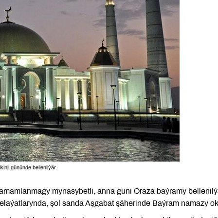
ji gününde bellenilýär.
amlanmagy mynasybetli, anna güni Oraza baýramy bellenilý
elaýatlarynda, şol sanda Aşgabat şäherinde Baýram namazy ok