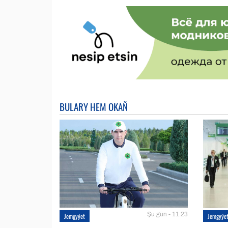
BULARY HEM OKAŇ
Şu gün - 11:23
Jemgyýet
Jemgyýe