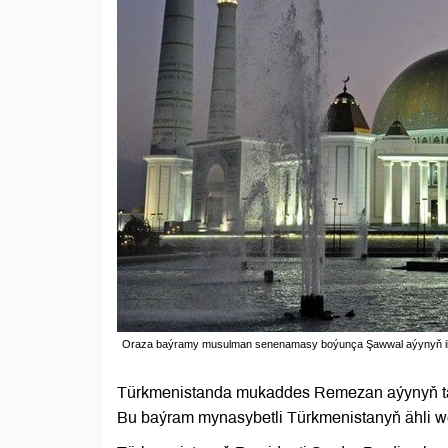
Oraza baýramy musulman senenamasy boýunça Şawwal aýynyň ilkin
Türkmenistanda mukaddes Remezan aýynyň tam
Bu baýram mynasybetli Türkmenistanyň ähli w