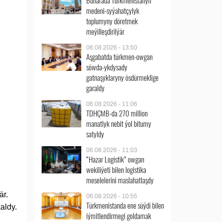
Buharada Türkmenistanyň
medeni-syýahatçylyk
toplumyny döretmek
meýilleşdirilýär
06.08.2026 - 13:50
Aşgabatda türkmen-owgan
söwda-ykdysady
gatnaşyklaryny ösdürmeklige
garaldy
06.08.2026 - 11:06
TDHÇMB-da 270 million
manatlyk nebit ýol bitumy
satyldy
06.08.2026 - 11:03
“Hazar Logistik” owgan
wekiliýeti bilen logistika
meselelerini maslahatlaşdy
är.
06.08.2026 - 10:55
Türkmenistanda ene süýdi bilen
aldy.
iýmitlendirmegi goldamak