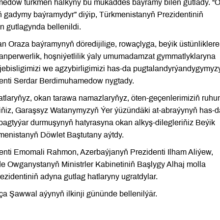
medow türkmen halkyny bu mukaddes baýramy bilen gutlady. “
ň gadymy baýramydyr” diýip, Türkmenistanyň Prezidentiniň
 gutlagynda bellenildi.
an Oraza baýramynyň döredijilige, rowaçlyga, beýik üstünliklere
sanperwerlik, hoşniýetlilik ýaly umumadamzat gymmatlyklaryna
 jebisligimizi we agzybirligimizi has-da pugtalandyrýandygymyz
identi Serdar Berdimuhamedow nygtady.
tlaryňyz, okan tarawa namazlaryňyz, öten-geçenlerimiziň ruhu
eriňiz, Garaşsyz Watanymyzyň Ýer ýüzündäki at-abraýynyň has-d
gtyýar durmuşynyň hatyrasyna okan alkyş-dilegleriňiz Beýik
kmenistanyň Döwlet Baştutany aýtdy.
enti Emomali Rahmon, Azerbaýjanyň Prezidenti Ilham Aliýew,
 Owganystanyň Ministrler Kabinetiniň Başlygy Alhaj molla
entiniň adyna gutlag hatlaryny ugratdylar.
Şawwal aýynyň ilkinji gününde bellenilýär.