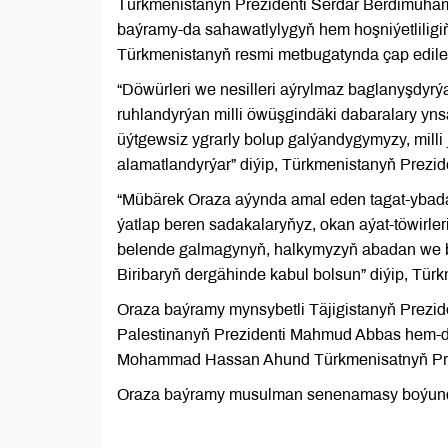
Türkmenistanyň Prezidenti Serdar Berdimuha
baýramy-da sahawatlylygyň hem hoşniýetliligi
Türkmenistanyň resmi metbugatynda çap edilen
“Döwürleri we nesilleri aýrylmaz baglanyşdyrý
ruhlandyrýan milli öwüşgindäki dabaralary yn
üýtgewsiz ygrarly bolup galýandygymyzy, milli
alamatlandyrýar” diýip, Türkmenistanyň Prez
“Mübärek Oraza aýynda amal eden tagat-ybada
ýatlap beren sadakalaryňyz, okan aýat-töwirl
belende galmagynyň, halkymyzyň abadan we ba
Biribaryň dergähinde kabul bolsun” diýip, Tür
Oraza baýramy mynsybetli Täjigistanyň Prezid
Palestinanyň Prezidenti Mahmud Abbas hem-de
Mohammad Hassan Ahund Türkmenisatnyň Prezid
Oraza baýramy musulman senenamasy boýunça 