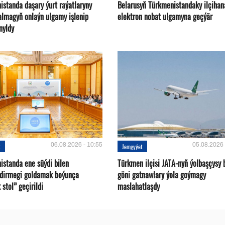
istanda daşary ýurt raýatlaryny
Belarusyň Türkmenistandaky ilçihan
almagyň onlaýn ulgamy işlenip
elektron nobat ulgamyna geçýär
nyldy
06.08.2026 - 10:55
05.08.2026 
t
Jemgyýet
istanda ene süýdi bilen
Türkmen ilçisi JATA-nyň ýolbaşçysy 
ndirmegi goldamak boýunça
göni gatnawlary ýola goýmagy
 stol” geçirildi
maslahatlaşdy