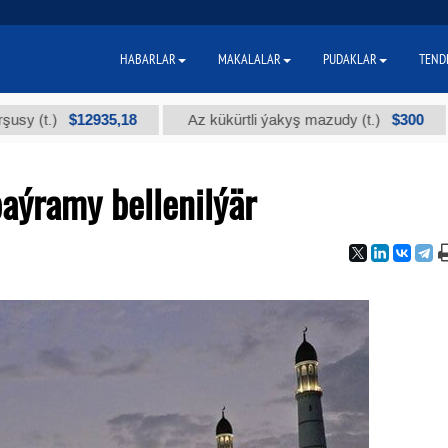
HABARLAR
MAKALALAR
PUDAKLAR
TEND
$12935,18
$300
Az kükürtli ýakyş mazudy (t.)
"А" k
aýramy bellenilýär