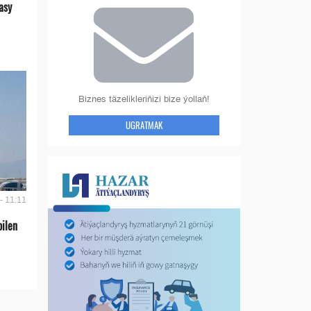
asy
Biznes täzelikleriňizi bize ýollaň!
UGRATMAK
- 11:11
bilen