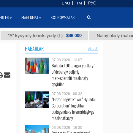
ENG
TM
РУС
ERLER
MAGLUMAT
KOTIROWKALAR
$86 000
ysymly tehniki ýody (t.)
Natriý hlorly (nahar duzy) (t
HABARLAR
ÄHLISI
07.08.2026 - 13:07
Bakuda TDG-ä agza ýurtlaryň
öňdebaryjy seljeriş
merkezleriniň maslahaty
geçiriler
07.08.2026 - 09:32
“Hazar Logistik” we “Hyundai
Corporation” logistika
pudagyndaky hyzmatdaşlygy
maslahatlaşdy
06.08.2026 - 16:30