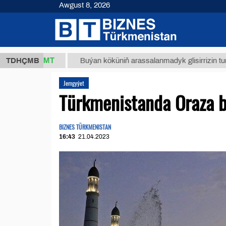
Awgust 8, 2026
,8 ТМТ
TDHÇMB
Buýan köküniň arassalanmadyk glisirrizin turşusy (t.)
Jemgyýet
Türkmenistanda Oraza b
BIZNES TÜRKMENISTAN
16:43
21.04.2023