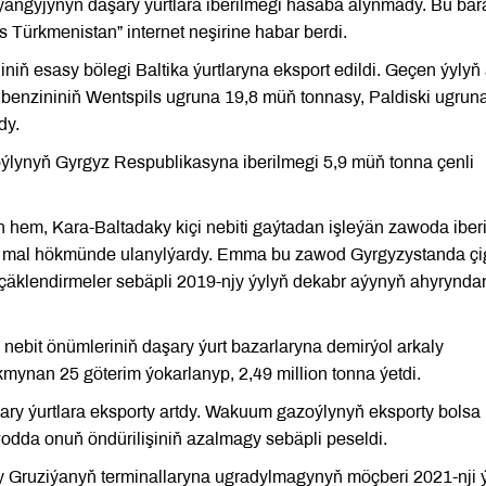
ngyjynyň daşary ýurtlara iberilmegi hasaba alynmady. Bu ba
s Türkmenistan” internet neşirine habar berdi.
iniň esasy bölegi Baltika ýurtlaryna eksport edildi. Geçen ýylyň
 benzininiň Wentspils ugruna 19,8 müň tonnasy, Paldiski ugrun
dy.
nyň Gyrgyz Respublikasyna iberilmegi 5,9 müň tonna çenli
hem, Kara-Baltadaky kiçi nebiti gaýtadan işleýän zawoda iberi
ig mal hökmünde ulanylýardy. Emma bu zawod Gyrgyzystanda çi
çäklendirmeler sebäpli 2019-njy ýylyň dekabr aýynyň ahyryndan
bit önümleriniň daşary ýurt bazarlaryna demirýol arkaly
akmynan 25 göterim ýokarlanyp, 2,49 million tonna ýetdi.
ary ýurtlara eksporty artdy. Wakuum gazoýlynyň eksporty bolsa
wodda onuň öndürilişiniň azalmagy sebäpli peseldi.
 Gruziýanyň terminallaryna ugradylmagynyň möçberi 2021-nji ý