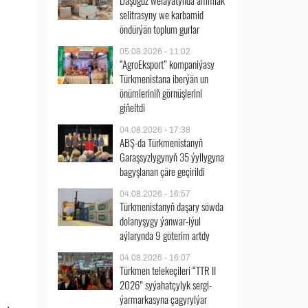
Daşoguz welaýatynda ammiak
selitrasyny we karbamid
öndürýän toplum gurlar
05.08.2026 - 11:02
“AgroEksport” kompaniýasy
Türkmenistana iberýän un
önümleriniň görnüşlerini
giňeltdi
04.08.2026 - 17:38
ABŞ-da Türkmenistanyň
Garaşsyzlygynyň 35 ýyllygyna
bagyşlanan çäre geçirildi
04.08.2026 - 16:57
Türkmenistanyň daşary söwda
dolanyşygy ýanwar-iýul
aýlarynda 9 göterim artdy
04.08.2026 - 16:07
Türkmen telekeçileri “TTR II
2026” syýahatçylyk sergi-
ýarmarkasyna çagyrylýar