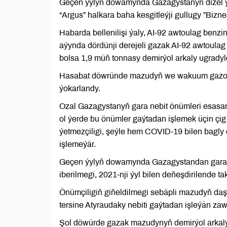
Geçen ýylyň dowamynda Gazagystanyň dizel ýa
“Argus” halkara baha kesgitleýji gullugy ”Bizne
Habarda bellenilişi ýaly, AI-92 awtoulag benzin
aýynda dördünji derejeli gazak AI-92 awtoulag
bolsa 1,9 müň tonnasy demirýol arkaly ugradyl
Hasabat döwründe mazudyň we wakuum gazoýly
ýokarlandy.
Ozal Gazagystanyň gara nebit önümleri esasan 
ol ýerde bu önümler gaýtadan işlemek üçin ç
ýetmezçiligi, şeýle hem COVID-19 bilen bagly 
işlemeýär.
Geçen ýylyň dowamynda Gazagystandan gara ne
iberilmegi, 2021-nji ýyl bilen deňeşdirilende t
Önümçiligiň giňeldilmegi sebäpli mazudyň daş
tersine Atyraudaky nebiti gaýtadan işleýän za
Şol döwürde gazak mazudynyň demirýol arkaly