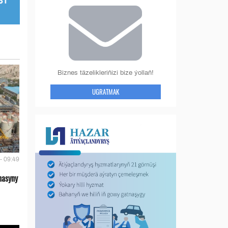
Biznes täzelikleriňizi bize ýollaň!
UGRATMAK
- 09:49
nasyny