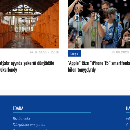
14.10.2023 - 12:18
13.09.2023 
Dünýä
ntýabr aýynda şekeriň dünýädäki
"Apple” täze “iPhone 15” smartfonla
ýokarlandy
bilen tanyşdyrdy
EDARA
H
in
Biz barada
A.
Düzgünler we şertler