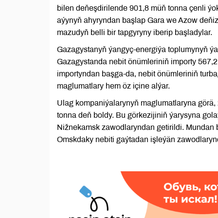
bilen deňeşdirilende 901,8 müň tonna çenli ýo
aýynyň ahyryndan başlap Gara we Azow deňizle
mazudyň belli bir tapgyryny iberip başladylar.
Gazagystanyň ýangyç-energiýa toplumynyň ýag
Gazagystanda nebit önümleriniň importy 567,2
importyndan başga-da, nebit önümleriniň turba
maglumatlary hem öz içine alýar.
Ulag kompaniýalarynyň maglumatlaryna görä, 
tonna deň boldy. Bu görkezijiniň ýarysyna gol
Nižnekamsk zawodlaryndan getirildi. Mundan 
Omskdaky nebiti gaýtadan işleýän zawodlarynd