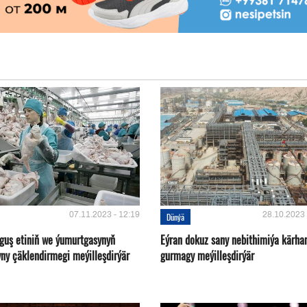
07.11.2023 - 12:19
28.10.2023 
Dünýä
 guş etiniň we ýumurtgasynyň
Eýran dokuz sany nebithimiýa kärha
yny çäklendirmegi meýilleşdirýär
gurmagy meýilleşdirýär