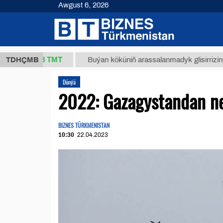
Awgust 6, 2026
37,8 ТМТ
)
TDHÇMB
Buýan köküniň arassalanmadyk glisirrizin turşusy
Dünýä
2022: Gazagystandan ne
BIZNES TÜRKMENISTAN
10:30
22.04.2023