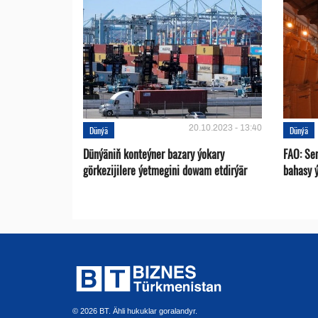
20.10.2023 - 13:40
Dünýä
Dünýä
Dünýäniň konteýner bazary ýokary
FAO: Se
görkezijilere ýetmegini dowam etdirýär
bahasy 
© 2026 BT. Ähli hukuklar goralandyr.