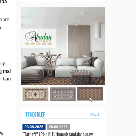
rada
 aprel
a
lip,
g mal
 bäri
TENDERLER
ÄHLISI
03.08.2026
28.08.2026
“Tatneft” JPJ-niň Türkmenistandaky buraw
yl