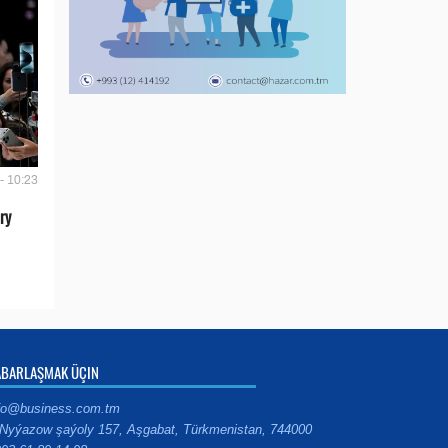
- 10:23
ry
ABARLAŞMAK ÜÇIN
fo@business.com.tm
Nyýazow şaýoly 157, Aşgabat, Türkmenistan, 744000