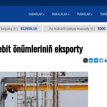
HABARLAR
MAKALALAR
PUDAKLAR
TEND
$12935,18
$300
 (t.)
Az kükürtli ýakyş mazudy (t.)
"
bit önümleriniň eksporty