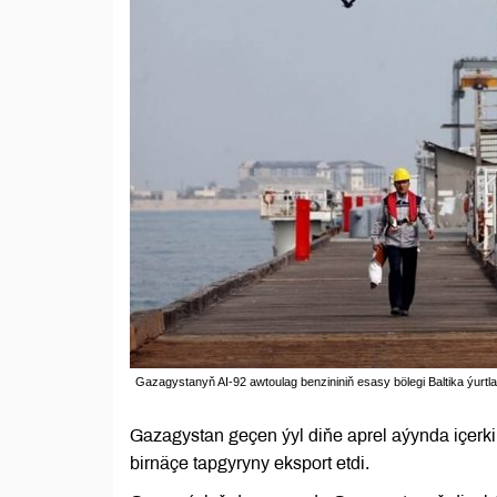
Gazagystanyň AI-92 awtoulag benzininiň esasy bölegi Baltika ýurtlar
Gazagystan geçen ýyl diňe aprel aýynda içerk
birnäçe tapgyryny eksport etdi.