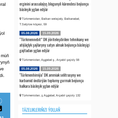
erginini arassalaýyş blogunyň kärendesi boýunça
wral
bäsleşik yglan edýär
Türkmenistan, Balkan welaýaty, Balkanabat,
T.Satylow köçesi, 59
ýol
05.08.2026
15.09.2026
“Türkmennebit” DK ýöriteleşdirilen tehnikany we
atiýäçlyk şaýlaryny satyn almak boýunça bäsleşigi
gaýtadan yglan edýär
3 müň
Türkmenistan, Aşgabat ş., Arçabil şaýoly 56
rynyň
we
05.08.2026
15.09.2026
"Türkmenhimiýa" DK ammiak selitrasyny we
di.
karbamid öndürýän toplumy gurmak boýunça
halkara bäsleşik yglan edýär
Türkmenistan, ş.Aşgabat, Arçabil şaýoly 132
TÄZELIKLERIŇIZI ÝOLLAŇ