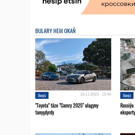
BULARY HEM OKAŇ
16.11.2023 - 15:40
Dünýä
Dünýä
''Toyota" täze "Camry 2025" ulagyny
Russiýa
tanyşdyrdy
eksport