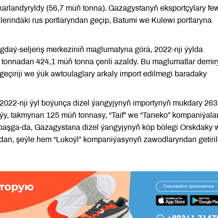
karlandyryldy (56,7 müň tonna). Gazagystanyň eksportçylary fe
rindäki rus portlaryndan geçip, Batumi we Kulewi portlaryna
daý-seljeriş merkeziniň maglumatyna görä, 2022-nji ýylda
 tonnadan 424,1 müň tonna çenli azaldy. Bu maglumatlar demir
geçiriji we ýük awtoulaglary arkaly import edilmegi baradaky
2022-nji ýyl boýunça dizel ýangyjynyň importynyň mukdary 26
aýy, takmynan 125 müň tonnasy, “Taif” we “Taneko” kompaniýala
başga-da, Gazagystana dizel ýangyjynyň köp bölegi Orskdaky 
an, şeýle hem “Lukoýl” kompaniýasynyň zawodlaryndan getiril