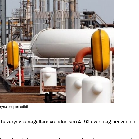
yna eksport edildi.
i bazaryny kanagatlandyrandan soň AI-92 awtoulag benzininiň