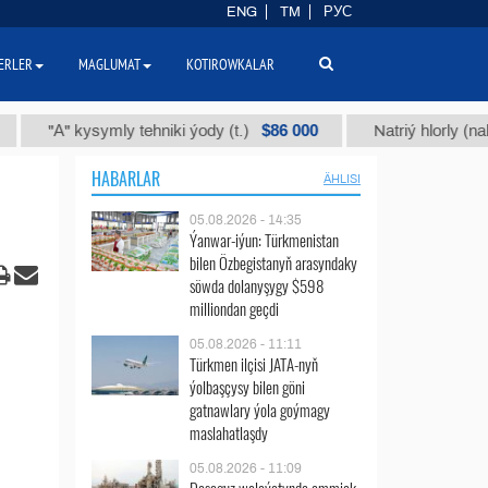
ENG
TM
РУС
ERLER
MAGLUMAT
KOTIROWKALAR
$86 000
А" kysymly tehniki ýody (t.)
Natriý hlorly (nahar duzy
HABARLAR
ÄHLISI
05.08.2026 - 14:35
Ýanwar-iýun: Türkmenistan
bilen Özbegistanyň arasyndaky
söwda dolanyşygy $598
milliondan geçdi
05.08.2026 - 11:11
Türkmen ilçisi JATA-nyň
ýolbaşçysy bilen göni
gatnawlary ýola goýmagy
maslahatlaşdy
05.08.2026 - 11:09