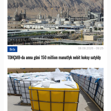
08.08.2026 - 09:25
Birža
TDHÇMB-da anna güni 150 million manatlyk nebit koksy satyldy