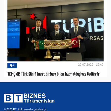
22.07.2026 - 15:49
Birža
TDHÇMB Türkiýäniň haryt biržasy bilen hyzmatdaşlygy ösdürýär
© 2026 BT. Ähli hukuklar goralandyr.