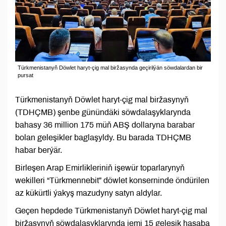
Türkmenistanyň Döwlet haryt-çig mal biržasynda geçirilýän söwdalardan bir
pursat
Türkmenistanyň Döwlet haryt-çig mal biržasynyň
(TDHÇMB) şenbe günündäki söwdalaşyklarynda
bahasy 36 million 175 müň ABŞ dollaryna barabar
bolan geleşikler baglaşyldy. Bu barada TDHÇMB
habar berýär.
Birleşen Arap Emirlikleriniň işewür toparlarynyň
wekilleri “Türkmennebit” döwlet konserninde öndürilen
az kükürtli ýakyş mazudyny satyn aldylar.
Geçen hepdede Türkmenistanyň Döwlet haryt-çig mal
biržasynyň söwdalaşyklarynda jemi 15 geleşik hasaba