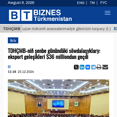
Awgust 8, 2026
ENG
TM
РУС
Toggl
navig
$12935,1
TDHÇMB
Buýan köküniň arassalanmadyk glisirrizin turşusy (t.)
Birža
TDHÇMB-niň şenbe günündäki söwdalaşyklary:
eksport geleşikleri $36 milliondan geçdi
BT
11:16
23.12.2024