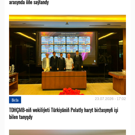
arasynda öňe saýlandy
23.07.2026 - 17:02
Birža
TDHÇMB-niň wekiliýeti Türkiyäniň Polatly haryt biržasynyň işi
bilen tanyşdy