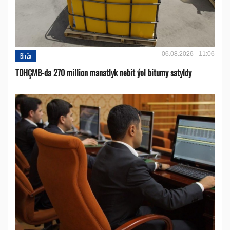
06.08.2026 - 11:06
Birža
TDHÇMB-da 270 million manatlyk nebit ýol bitumy satyldy