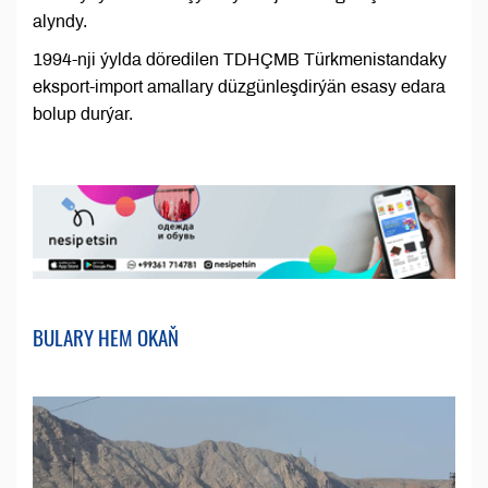
alyndy.
1994-nji ýylda döredilen TDHÇMB Türkmenistandaky
eksport-import amallary düzgünleşdirýän esasy edara
bolup durýar.
BULARY HEM OKAŇ