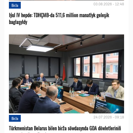
03.08.2026 - 12:48
Birža
Iýul IV hepde: TDHÇMB-da 511,6 million manatlyk geleşik
baglaşyldy
24.07.2026 - 09:18
Birža
Türkmenistan Belarus bilen birža söwdasynda GDA döwletleriniň