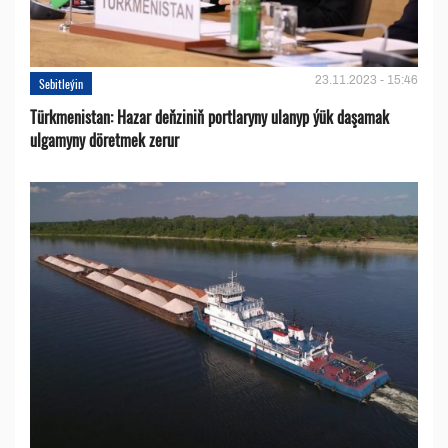
23.11.2023 - 15:46
Sebitleýin
Türkmenistan: Hazar deňziniň portlaryny ulanyp ýük daşamak
ulgamyny döretmek zerur