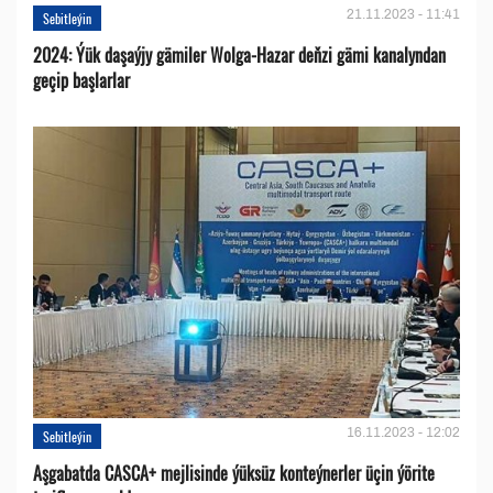
21.11.2023 - 11:41
Sebitleýin
2024: Ýük daşaýjy gämiler Wolga-Hazar deňzi gämi kanalyndan
geçip başlarlar
16.11.2023 - 12:02
Sebitleýin
Aşgabatda CASCA+ mejlisinde ýüksüz konteýnerler üçin ýörite