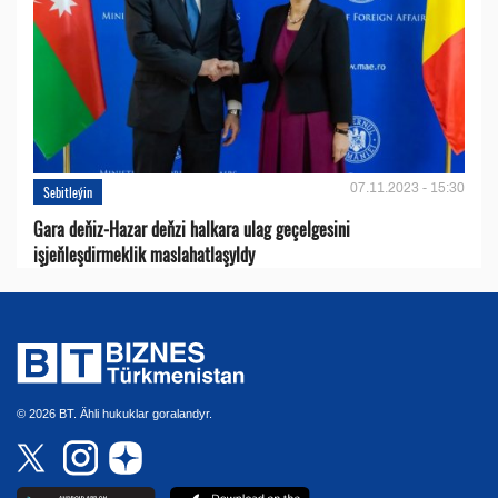
07.11.2023 - 15:30
Sebitleýin
Gara deňiz-Hazar deňzi halkara ulag geçelgesini
işjeňleşdirmeklik maslahatlaşyldy
© 2026 BT. Ähli hukuklar goralandyr.