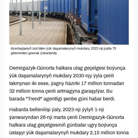
Azerbaýjanyň üsti bilen ýük daşamalarynyň mukdary 2022-nji ýylda 75
göterimden gowrak ýokarlandy.
Demirgazyk-Günorta halkara ulag geçelgesi boýunça
ýük daşamalarynyň mukdary 2030-njy ýyla çenli
takmynan iki esse, ýagny häzirki 17 million tonnadan
32 million tonna çenli artmagyna garaşylýar. Bu
barada "Trend" agentligi şenbe güni habar berdi.
Habarda bellenilişi ýaly, 2023-nji ýylyň 1-nji
ýanwaryndan 28-nji marta çenli Demirgazyk-Günorta
halkara ulag geçelgesiniň günbatar ugry boýunça
üstaşyr ýük daşamalarynyň mukdary 2,15 million tonna