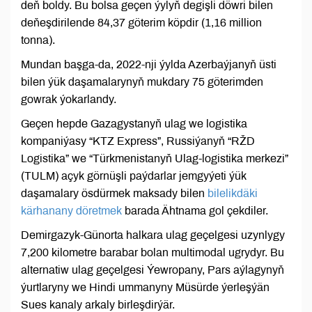
deň boldy. Bu bolsa geçen ýylyň degişli döwri bilen
deňeşdirilende 84,37 göterim köpdir (1,16 million
tonna).
Mundan başga-da, 2022-nji ýylda Azerbaýjanyň üsti
bilen ýük daşamalarynyň mukdary 75 göterimden
gowrak ýokarlandy.
Geçen hepde Gazagystanyň ulag we logistika
kompaniýasy “KTZ Express”, Russiýanyň “RŽD
Logistika” we “Türkmenistanyň Ulag-logistika merkezi”
(TULM) açyk görnüşli paýdarlar jemgyýeti ýük
daşamalary ösdürmek maksady bilen
bilelikdäki
kärhanany döretmek
barada Ähtnama gol çekdiler.
Demirgazyk-Günorta halkara ulag geçelgesi uzynlygy
7,200 kilometre barabar bolan multimodal ugrydyr. Bu
alternatiw ulag geçelgesi Ýewropany, Pars aýlagynyň
ýurtlaryny we Hindi ummanyny Müsürde ýerleşýän
Sues kanaly arkaly birleşdirýär.