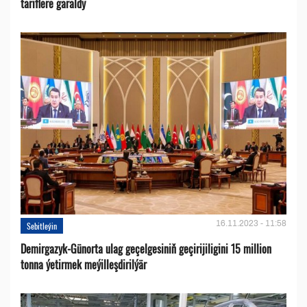
tariflere garaldy
16.11.2023 - 11:58
Sebitleýin
Demirgazyk-Günorta ulag geçelgesiniň geçirijiligini 15 million
tonna ýetirmek meýilleşdirilýär