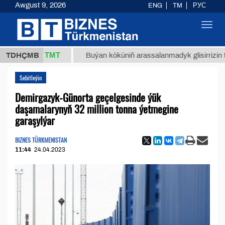
Awgust 9, 2026
ENG
TM
РУС
Toggl
navig
37,8 ТМТ
TDHÇMB
Buýan köküniň arassalanmadyk glisirrizin turşusy 
Sebitleýin
Demirgazyk-Günorta geçelgesinde ýük
daşamalarynyň 32 million tonna ýetmegine
garaşylýar
BIZNES TÜRKMENISTAN
11:44
24.04.2023