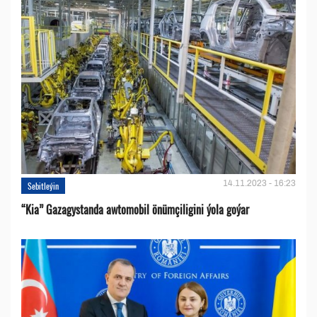
14.11.2023 - 16:23
Sebitleýin
“Kia” Gazagystanda awtomobil önümçiligini ýola goýar