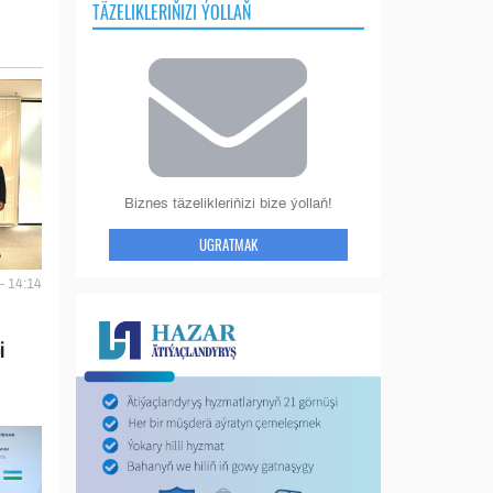
TÄZELIKLERIŇIZI ÝOLLAŇ
Biznes täzelikleriňizi bize ýollaň!
UGRATMAK
- 14:14
i