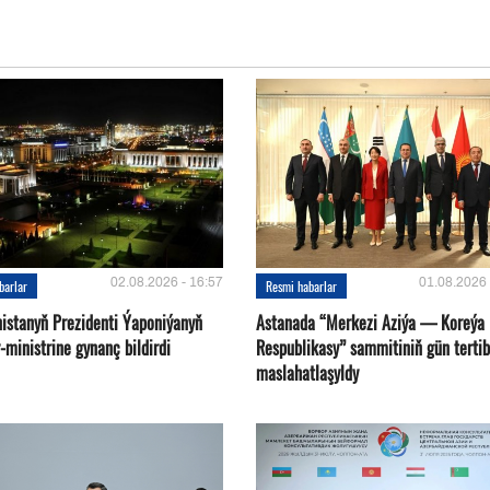
02.08.2026 - 16:57
01.08.2026 
barlar
Resmi habarlar
istanyň Prezidenti Ýaponiýanyň
Astanada “Merkezi Aziýa — Koreýa
ministrine gynanç bildirdi
Respublikasy” sammitiniň gün tertib
maslahatlaşyldy