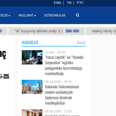
ENG
TM
РУС
ERLER
MAGLUMAT
KOTIROWKALAR
$86 000
"А" kysymly tehniki ýody (t.)
Natriý hlorly (nahar duzy
HABARLAR
ÄHLISI
nç
Şu gün - 09:32
“Hazar Logistik” we “Hyundai
Corporation” logistika
pudagyndaky hyzmatdaşlygy
maslahatlaşdy
06.08.2026 - 16:30
Buharada Türkmenistanyň
medeni-syýahatçylyk
toplumyny döretmek
meýilleşdirilýär
06.08.2026 - 13:50