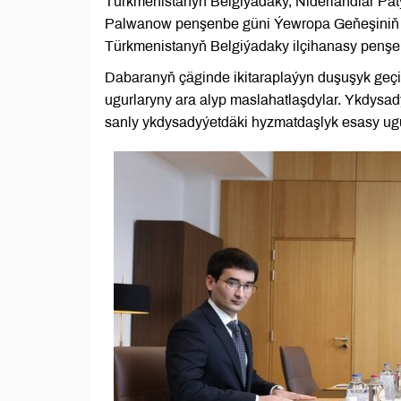
Türkmenistanyň Belgiýadaky, Niderlandlar Pa
Palwanow penşenbe güni Ýewropa Geňeşiniň B
Türkmenistanyň Belgiýadaky ilçihanasy penşen
Dabaranyň çäginde ikitaraplaýyn duşuşyk geçi
ugurlaryny ara alyp maslahatlaşdylar. Ykdysa
sanly ykdysadyýetdäki hyzmatdaşlyk esasy ugu