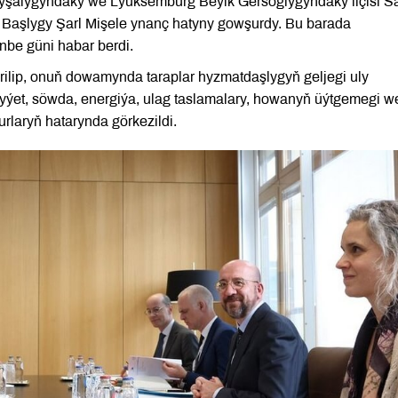
tyşalygyndaky we Lýuksemburg Beýik Gersoglygyndaky ilçisi S
aşlygy Şarl Mişele ynanç hatyny gowşurdy. Bu barada
be güni habar berdi.
rilip, onuň dowamynda taraplar hyzmatdaşlygyň geljegi uly
dyýet, söwda, energiýa, ulag taslamalary, howanyň üýtgemegi w
rlaryň hatarynda görkezildi.