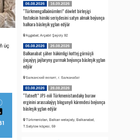
06.08.2026
16.09.2026
“Türkmengallaönümleri” döwlet birleşigi
fostoksin himiki serişdesini satyn almak boýunça
halkara bäsleşik yglan edýär
Aşgabat, Arçabil Şaýoly 92
ň üç
06.08.2026
26.08.2026
Balkanabat şäher häkimligi kottej görnüşli
ýaşaýyş jaýlaryny gurmak boýunça bäsleşik yglan
edýär
Балканский велаят, г. Балканабат
03.08.2026
28.08.2026
“Tatneft” JPJ-niň Türkmenistandaky buraw
erginini arassalaýyş blogunyň kärendesi boýunça
bäsleşik yglan edýär
Türkmenistan, Balkan welaýaty, Balkanabat,
T.Satylow köçesi, 59