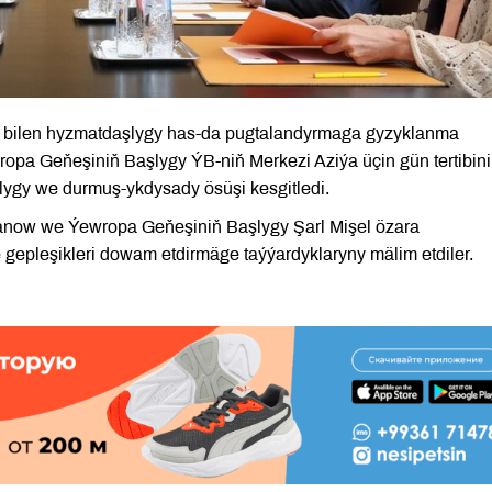
ry bilen hyzmatdaşlygy has-da pugtalandyrmaga gyzyklanma
ropa Geňeşiniň Başlygy ÝB-niň Merkezi Aziýa üçin gün tertibini
ygy we durmuş-ykdysady ösüşi kesgitledi.
anow we Ýewropa Geňeşiniň Başlygy Şarl Mişel özara
epleşikleri dowam etdirmäge taýýardyklaryny mälim etdiler.