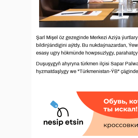
Şarl Mişel öz gezeginde Merkezi Aziýa ýurtla
bildirýändigini aýtdy. Bu nukdaýnazardan, Ýew
esasy ugry hökmünde howpsuzlygy, parahatçyl
Duşuşygyň ahyryna türkmen ilçisi Sapar Palw
hyzmatdaşlygy we "Türkmenistan-ÝB" çäginde g