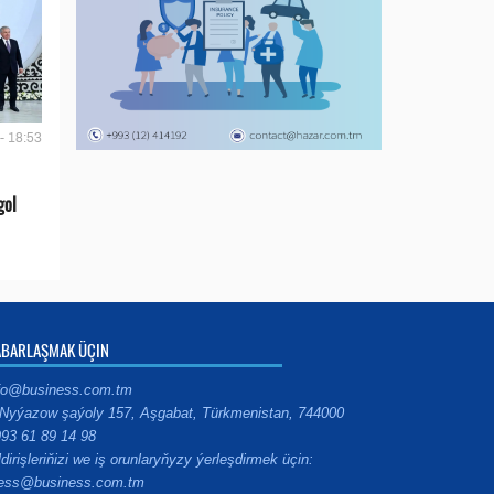
- 18:53
gol
ABARLAŞMAK ÜÇIN
fo@business.com.tm
Nyýazow şaýoly 157, Aşgabat, Türkmenistan, 744000
93 61 89 14 98
ldirişleriňizi we iş orunlaryňyzy ýerleşdirmek üçin:
ess@business.com.tm