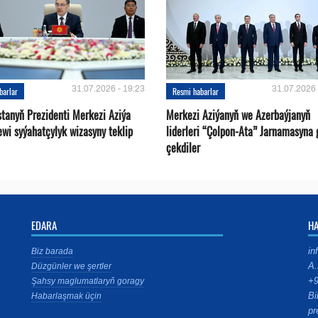
31.07.2026 - 19:23
31.07.2026 
barlar
Resmi habarlar
stanyň Prezidenti Merkezi Aziýa
Merkezi Aziýanyň we Azerbaýjanyň
ewi syýahatçylyk wizasyny teklip
liderleri “Çolpon-Ata” Jarnamasyna 
çekdiler
EDARA
H
in
Biz barada
A.
Düzgünler we şertler
+9
Şahsy maglumatlaryň goragy
Bi
Habarlaşmak üçin
pr