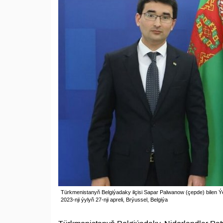
Türkmenistanyň Belgiýadaky ilçisi Sapar Palwanow (çepde) bilen 
2023-nji ýylyň 27-nji apreli, Brýussel, Belgiýa