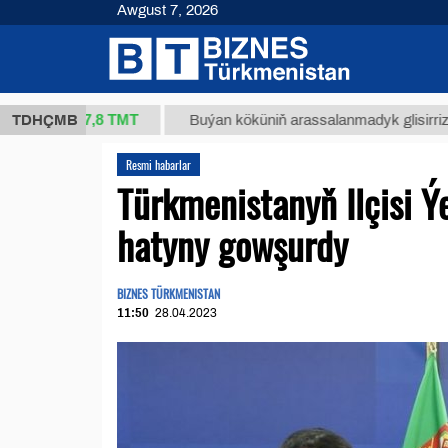
Awgust 7, 2026
37,8 ТМТ
)
TDHÇMB
Buýan köküniň arassalanmadyk glisirrizin turşusy
Resmi habarlar
Türkmenistanyň Ilçisi 
hatyny gowşurdy
BIZNES TÜRKMENISTAN
11:50
28.04.2023