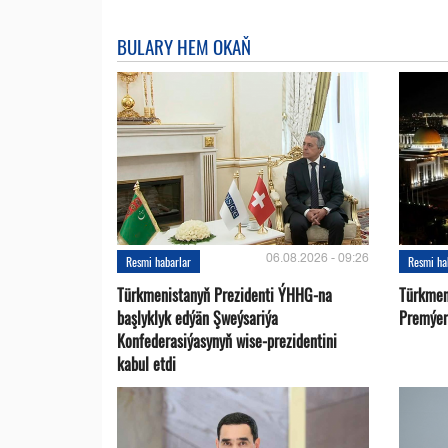
BULARY HEM OKAŇ
06.08.2026 - 09:26
Resmi habarlar
Resmi ha
Türkmenistanyň Prezidenti ÝHHG-na
Türkmen
başlyklyk edýän Şweýsariýa
Premýer-
Konfederasiýasynyň wise-prezidentini
kabul etdi