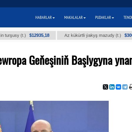
HABARLAR
MAKALALAR
PUDAKLAR
TEND
$12935,18
$300
 (t.)
Az kükürtli ýakyş mazudy (t.)
Ýewropa Geňeşiniň Başlygyna yna