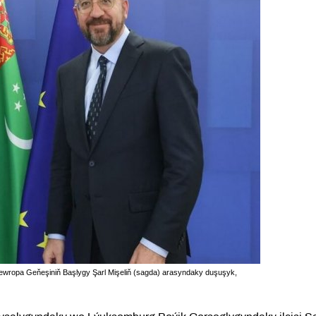
Ýewropa Geňeşiniň Başlygy Şarl Mişeliň (sagda) arasyndaky duşuşyk,