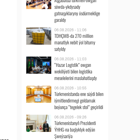
Aşgabatda türkmen-owgan
söwda-ykdysady
gatnaşyklaryny ösdürmeklige
garaldy
06.08.2026 - 11:06
TDHÇMB-da 270 million
manatlyk nebit ýol bitumy
satyldy
06.08.2026 - 11:03
“Hazar Logistik” owgan
wekiliýeti bilen logistika
meselelerini maslahatlaşdy
06.08.2026 - 10:55
Türkmenistanda ene süýdi bilen
iýmitlendirmegi goldamak
boýunça “tegelek stol” geçirildi
06.08.2026 - 09:26
Türkmenistanyň Prezidenti
ÝHHG-na başlyklyk edýän
Şweýsariýa