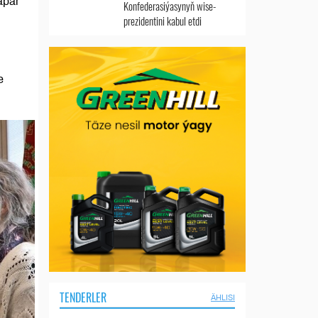
apar
Konfederasiýasynyň wise-
prezidentini kabul etdi
e
TENDERLER
ÄHLISI