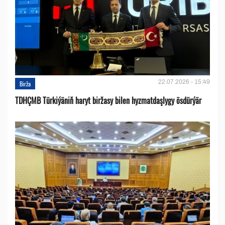
22.07.2026 - 15:49
Birža
TDHÇMB Türkiýäniň haryt biržasy bilen hyzmatdaşlygy ösdürýär