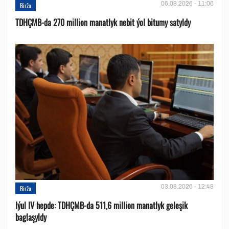
06.08.2026 - 11:06
Birža
TDHÇMB-da 270 million manatlyk nebit ýol bitumy satyldy
03.08.2026 - 12:48
Birža
Iýul IV hepde: TDHÇMB-da 511,6 million manatlyk geleşik
baglaşyldy