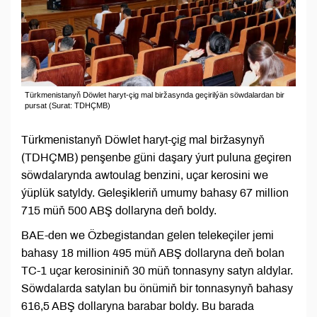
Türkmenistanyň Döwlet haryt-çig mal biržasynda geçirilýän söwdalardan bir
pursat (Surat: TDHÇMB)
Türkmenistanyň Döwlet haryt-çig mal biržasynyň
(TDHÇMB) penşenbe güni daşary ýurt puluna geçiren
söwdalarynda awtoulag benzini, uçar kerosini we
ýüplük satyldy. Geleşikleriň umumy bahasy 67 million
715 müň 500 ABŞ dollaryna deň boldy.
BAE-den we Özbegistandan gelen telekeçiler jemi
bahasy 18 million 495 müň ABŞ dollaryna deň bolan
TC-1 uçar kerosininiň 30 müň tonnasyny satyn aldylar.
Söwdalarda satylan bu önümiň bir tonnasynyň bahasy
616,5 ABŞ dollaryna barabar boldy. Bu barada