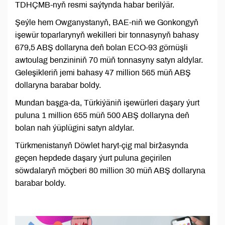
TDHÇMB-nyň resmi saýtynda habar berilýär.
Şeýle hem Owganystanyň, BAE-niň we Gonkongyň
işewür toparlarynyň wekilleri bir tonnasynyň bahasy
679,5 ABŞ dollaryna deň bolan ECO-93 görnüşli
awtoulag benzininiň 70 müň tonnasyny satyn aldylar.
Geleşikleriň jemi bahasy 47 million 565 müň ABŞ
dollaryna barabar boldy.
Mundan başga-da, Türkiýäniň işewürleri daşary ýurt
puluna 1 million 655 müň 500 ABŞ dollaryna deň
bolan nah ýüplügini satyn aldylar.
Türkmenistanyň Döwlet haryt-çig mal biržasynda
geçen hepdede daşary ýurt puluna geçirilen
söwdalaryň möçberi 80 million 30 müň ABŞ dollaryna
barabar boldy.