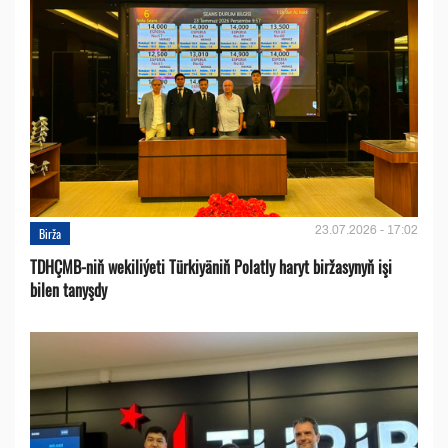
23.07.2026 - 17:02
Birža
TDHÇMB-niň wekiliýeti Türkiyäniň Polatly haryt biržasynyň işi
bilen tanyşdy