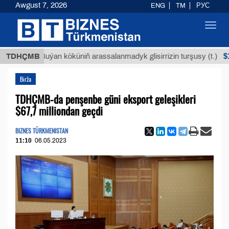
Awgust 7, 2026
ENG
TM
РУС
Toggl
navig
$12935,1
TDHÇMB
Buýan köküniň arassalanmadyk glisirrizin turşusy (t.)
Birža
TDHÇMB-da penşenbe güni eksport geleşikleri
$67,7 milliondan geçdi
BIZNES TÜRKMENISTAN
11:10
06.05.2023