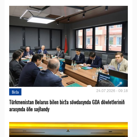
24.07.2026 - 09:18
Birža
Türkmenistan Belarus bilen birža söwdasynda GDA döwletleriniň
arasynda öňe saýlandy