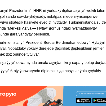
nyň Prezidentiniň HHR-iň ýurtdaky ilçihanasynyň wekili bilen
i, şol sanda söwda-ykdysady, nebitgaz, medeni-ynsanperwer
ygyň strategik häsiýete eýedigi nygtaldy. Türkmenistanda şu ge
anda “Merkezi Aziýa — Hytaý” görnüşindäki hyzmatdaşlygy
nde garalýandygy bellenildi.
 Türkmenistanyň Prezidenti Serdar Berdimuhamedowyň Hytaýyň
ýär. Nobatdaky ýokary derejede geçiriljek gepleşikleriň jemleri
ek göz öňünde tutulýar.
 şu ýylyň dowamynda amala aşyrýan ikinji sapary bolup durýar
ýylyň 6-njy ýanwarynda diplomatik gatnaşyklar ýola goýuldy.