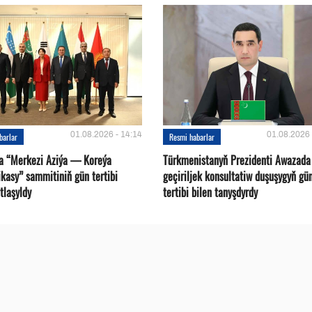
01.08.2026 - 14:14
01.08.2026 
barlar
Resmi habarlar
a “Merkezi Aziýa — Koreýa
Türkmenistanyň Prezidenti Awazada
kasy” sammitiniň gün tertibi
geçiriljek konsultatiw duşuşygyň gü
tlaşyldy
tertibi bilen tanyşdyrdy