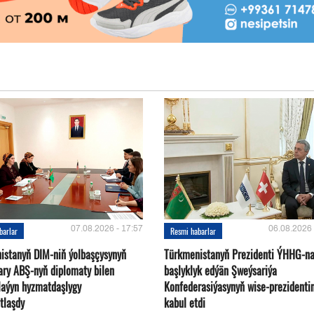
07.08.2026 - 17:57
06.08.2026 
barlar
Resmi habarlar
istanyň DIM-niň ýolbaşçysynyň
Türkmenistanyň Prezidenti ÝHHG-n
ary ABŞ-nyň diplomaty bilen
başlyklyk edýän Şweýsariýa
plaýyn hyzmatdaşlygy
Konfederasiýasynyň wise-prezidentin
tlaşdy
kabul etdi