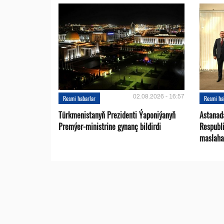
02.08.2026 - 16:57
Resmi habarlar
Resmi ha
Türkmenistanyň Prezidenti Ýaponiýanyň
Astanad
Premýer-ministrine gynanç bildirdi
Respubli
maslaha