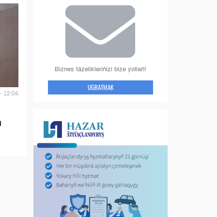
Biznes täzelikleriňizi bize ýollaň!
UGRATMAK
- 12:04
n