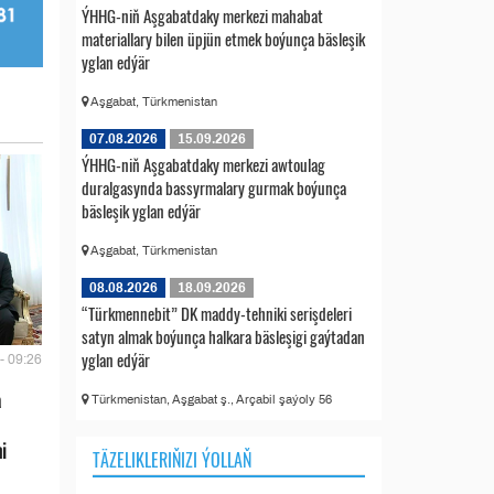
ÝHHG-niň Aşgabatdaky merkezi mahabat
materiallary bilen üpjün etmek boýunça bäsleşik
yglan edýär
Aşgabat, Türkmenistan
07.08.2026
15.09.2026
ÝHHG-niň Aşgabatdaky merkezi awtoulag
duralgasynda bassyrmalary gurmak boýunça
bäsleşik yglan edýär
Aşgabat, Türkmenistan
08.08.2026
18.09.2026
“Türkmennebit” DK maddy-tehniki serişdeleri
satyn almak boýunça halkara bäsleşigi gaýtadan
yglan edýär
- 09:26
a
Türkmenistan, Aşgabat ş., Arçabil şaýoly 56
i
TÄZELIKLERIŇIZI ÝOLLAŇ