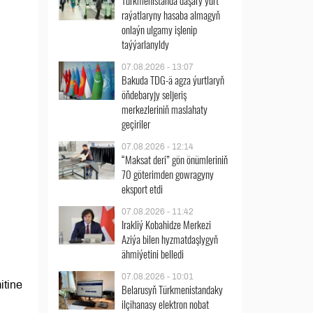
Türkmenistanda daşary ýurt
raýatlaryny hasaba almagyň
onlaýn ulgamy işlenip
taýýarlanyldy
07.08.2026 - 13:07
Bakuda TDG-ä agza ýurtlaryň
öňdebaryjy seljeriş
merkezleriniň maslahaty
geçiriler
07.08.2026 - 12:14
“Maksat deri” gön önümleriniň
70 göterimden gowragyny
eksport etdi
07.08.2026 - 11:42
Irakliý Kobahidze Merkezi
Aziýa bilen hyzmatdaşlygyň
ähmiýetini belledi
07.08.2026 - 10:01
itine
Belarusyň Türkmenistandaky
ilçihanasy elektron nobat