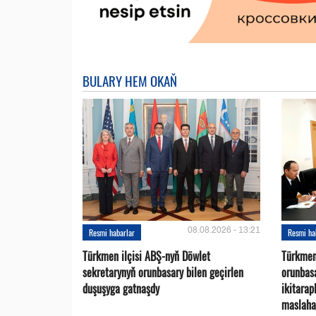
BULARY HEM OKAŇ
08.08.2026 - 13:21
Resmi habarlar
Resmi ha
Türkmen ilçisi ABŞ-nyň Döwlet
Türkmen
sekretarynyň orunbasary bilen geçirlen
orunbas
duşuşyga gatnaşdy
ikitara
maslaha