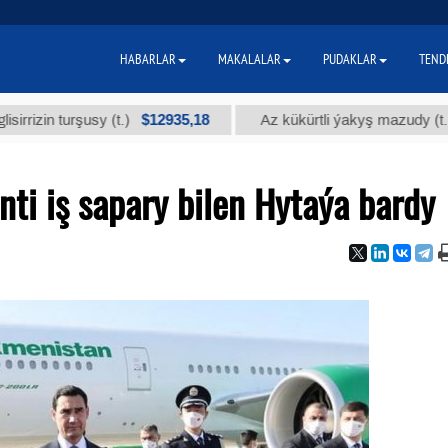
HABARLAR
MAKALALAR
PUDAKLAR
TEND
$12935,18
$300
 turşusy (t.)
Az kükürtli ýakyş mazudy (t.)
ti iş sapary bilen Hytaýa bardy