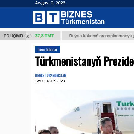
Awgust 9, 2026
37,8 ТМТ
4/1 (kg.)
TDHÇMB
Buýan köküniň arassalanmadyk glisirrizin
Resmi habarlar
Türkmenistanyň Preziden
BIZNES TÜRKMENISTAN
12:00
18.05.2023