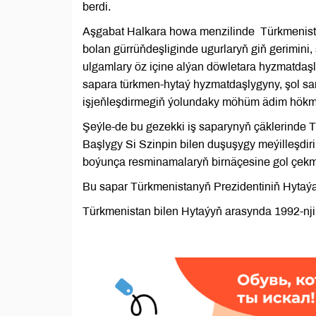
berdi.
Aşgabat Halkara howa menzilinde Türkmenista
bolan gürrüňdeşliginde ugurlaryň giň gerimin
ulgamlary öz içine alýan döwletara hyzmatdaşl
sapara türkmen-hytaý hyzmatdaşlygyny, şol s
işjeňleşdirmegiň ýolundaky möhüm ädim hökmü
Şeýle-de bu gezekki iş saparynyň çäklerinde
Başlygy Si Szinpin bilen duşuşygy meýilleşdiril
boýunça resminamalaryň birnäçesine gol çekm
Bu sapar Türkmenistanyň Prezidentiniň Hytaýa
Türkmenistan bilen Hytaýyň arasynda 1992-nji 