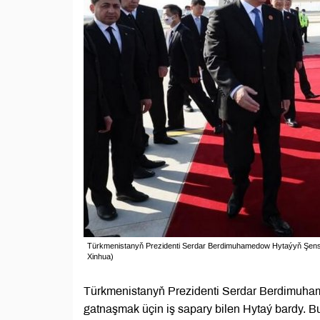
Türkmenistanyň Prezidenti Serdar Berdimuhamedow Hytaýyň Şensi w
Xinhua)
Türkmenistanyň Prezidenti Serdar Berdimuham
gatnaşmak üçin iş sapary bilen Hytaý bardy. 