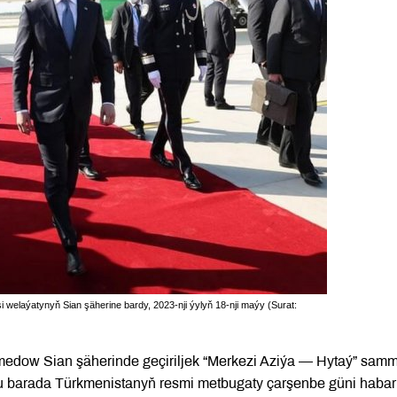
elaýatynyň Sian şäherine bardy, 2023-nji ýylyň 18-nji maýy (Surat:
edow Sian şäherinde geçiriljek “Merkezi Aziýa — Hytaý” samm
Bu barada Türkmenistanyň resmi metbugaty çarşenbe güni habar