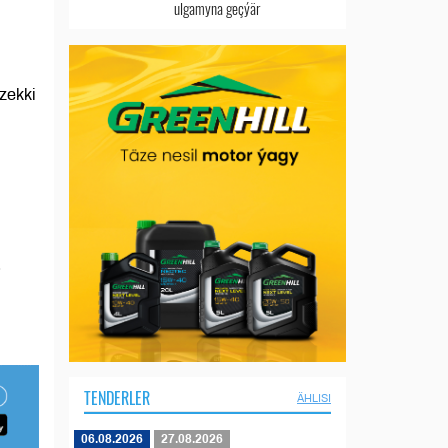
ulgamyna geçýär
zekki
.
TENDERLER
ÄHLISI
06.08.2026
27.08.2026